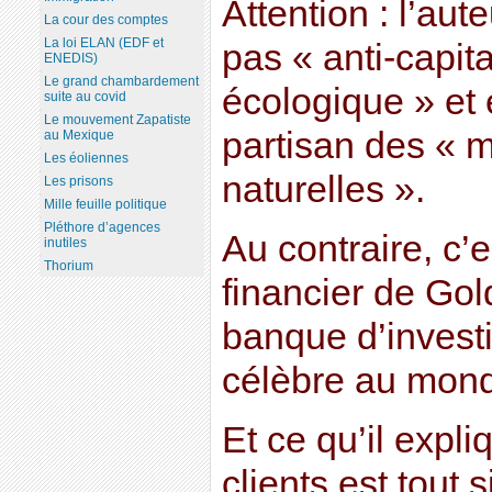
Attention : l’aut
La cour des comptes
La loi ELAN (EDF et
pas « anti-capital
ENEDIS)
Le grand chambardement
écologique » et
suite au covid
Le mouvement Zapatiste
partisan des « 
au Mexique
Les éoliennes
naturelles ».
Les prisons
Mille feuille politique
Pléthore d’agences
Au contraire, c’
inutiles
Thorium
financier de Go
banque d’invest
célèbre au mon
Et ce qu’il expli
clients est tout 