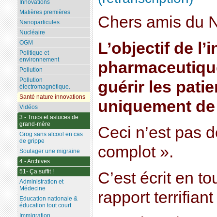
Innovations
Matières premières
Chers amis du N
Nanoparticules.
Nucléaire
L’objectif de l’
OGM
Politique et
environnement
pharmaceutiqu
Pollution
Pollution
guérir les patie
électromagnétique.
Santé nature innovations
uniquement de 
Vidéos
3 - Trucs et astuces de
grand-mère
Ceci n’est pas d
Grog sans alcool en cas
de grippe
complot ».
Soulager une migraine
4 - Archives
51- Ça suffit !
C’est écrit en to
Administration et
Médecine
rapport terrifian
Education nationale &
éducation tout court
Immigration