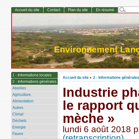
Accueil du site
Contact
Plan du site
En résumé
Environnement Lan
1 - Informations locales
Accueil du site
2 - Informations générale
>
2 - Informations générales
Industrie p
Abeilles
Agriculture.
le rapport q
Alimentation
Autres
mèche »
Climat
Déchets
lundi 6 août 2018
p
Energie
Faune
(retranscription)