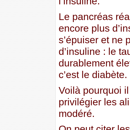
l’insuline.
Le pancréas réa
encore plus d’insu
s’épuiser et ne 
d’insuline : le t
durablement éle
c’est le diabète.
Voilà pourquoi i
privilégier les a
modéré.
On peut citer le