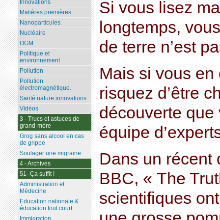
Si vous lisez ma
Innovations
Matières premières
longtemps, vou
Nanoparticules.
Nucléaire
de terre n’est p
OGM
Politique et
environnement
Mais si vous en
Pollution
Pollution
risquez d’être c
électromagnétique.
Santé nature innovations
découverte que v
Vidéos
3 - Trucs et astuces de
grand-mère
équipe d’experts
Grog sans alcool en cas
de grippe
Dans un récent 
Soulager une migraine
4 - Archives
BBC, « The Trut
51- Ça suffit !
Administration et
Médecine
scientifiques o
Education nationale &
éducation tout court
une grosse pomm
Immigration