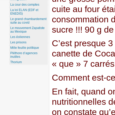
La cour des comptes
cuite au four éta
La loi ELAN (EDF et
ENEDIS)
consommation d
Le grand chambardement
suite au covid
sucre !!! 90 g de
Le mouvement Zapatiste
au Mexique
Les éoliennes
C’est presque 3 
Les prisons
Mille feuille politique
canette de Coca-
Pléthore d’agences
inutiles
« que » 7 carrés
Thorium
Comment est-ce
En fait, quand o
nutritionnelles 
on constate qu’e