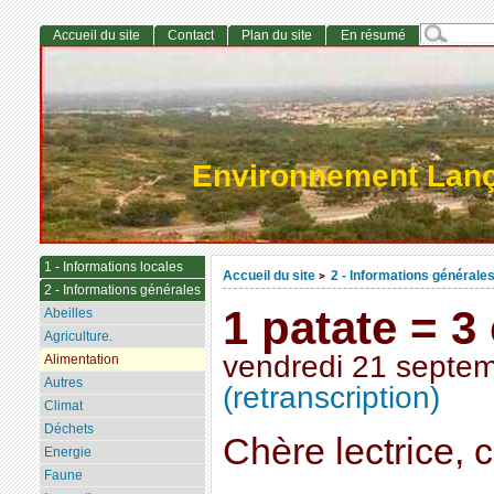
Accueil du site
Contact
Plan du site
En résumé
Environnement Lan
1 - Informations locales
Accueil du site
2 - Informations générale
>
2 - Informations générales
1 patate = 3
Abeilles
Agriculture.
vendredi 21 septe
Alimentation
Autres
(retranscription)
Climat
Déchets
Chère lectrice, c
Energie
Faune