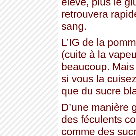
élevé, plus le gl
retrouvera rapi
sang.
L’IG de la pomme
(cuite à la vapeu
beaucoup. Mais i
si vous la cuise
que du sucre bla
D’une manière g
des féculents co
comme des sucres