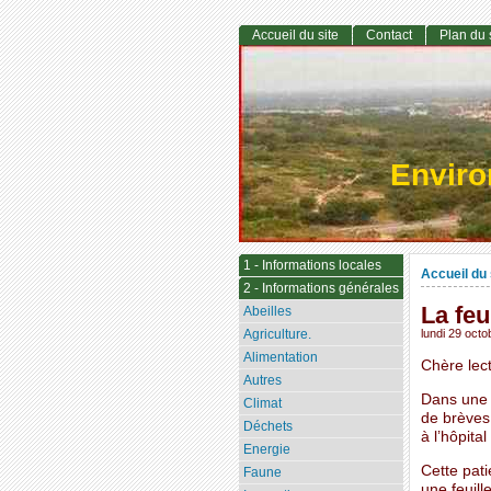
Accueil du site
Contact
Plan du 
Envir
1 - Informations locales
Accueil du 
2 - Informations générales
La feu
Abeilles
Agriculture.
lundi 29 oct
Alimentation
Chère lect
Autres
Dans une 
Climat
de brèves
Déchets
à l’hôpita
Energie
Cette pati
Faune
une feuill