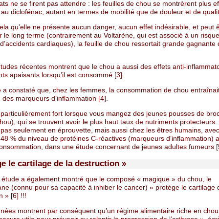
ats ne se firent pas attendre : les feuilles de chou se montrèrent plus e
 au diclofénac, autant en termes de mobilité que de douleur et de qualit
ela qu’elle ne présente aucun danger, aucun effet indésirable, et peut 
ur le long terme (contrairement au Voltarène, qui est associé à un risqu
d’accidents cardiaques), la feuille de chou ressortait grande gagnante 
tudes récentes montrent que le chou a aussi des effets anti-inflammato
ts apaisants lorsqu’il est consommé [3].
 a constaté que, chez les femmes, la consommation de chou entraînai
n des marqueurs d’inflammation [4].
t particulièrement fort lorsque vous mangez des jeunes pousses de broc
hou), qui se trouvent avoir le plus haut taux de nutriments protecteurs. 
 pas seulement en éprouvette, mais aussi chez les êtres humains, ave
 48 % du niveau de protéines C-réactives (marqueurs d’inflammation) 
consommation, dans une étude concernant de jeunes adultes fumeurs [
e le cartilage de la destruction »
 étude a également montré que le composé « magique » du chou, le
ne (connu pour sa capacité à inhiber le cancer) « protège le cartilage 
 » [6] !!!
nées montrent par conséquent qu’un régime alimentaire riche en chou