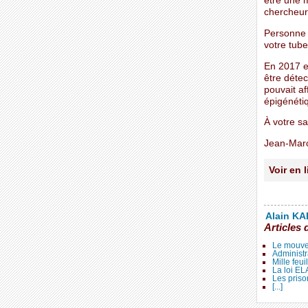
être une m
chercheur
Personne 
votre tube
En 2017 e
être détec
pouvait af
épigénétiq
À votre sa
Jean-Mar
Voir en 
Alain KAL
Articles 
Le mouve
Administr
Mille feui
La loi E
Les priso
[...]