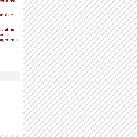
ivent les
ment de
avait pu
ocoli
hangements