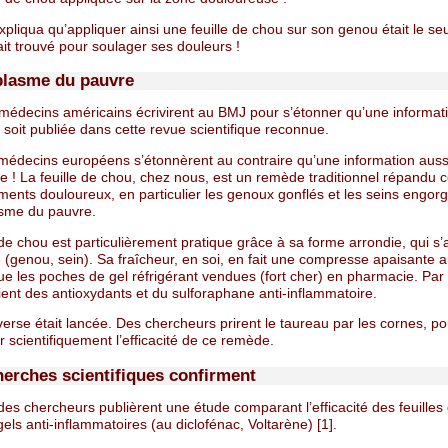
expliqua qu’appliquer ainsi une feuille de chou sur son genou était le s
ait trouvé pour soulager ses douleurs !
plasme du pauvre
 médecins américains écrivirent au BMJ pour s’étonner qu’une informat
e soit publiée dans cette revue scientifique reconnue.
médecins européens s’étonnèrent au contraire qu’une information auss
ée ! La feuille de chou, chez nous, est un remède traditionnel répandu 
ments douloureux, en particulier les genoux gonflés et les seins engorg
asme du pauvre.
 de chou est particulièrement pratique grâce à sa forme arrondie, qui s
 (genou, sein). Sa fraîcheur, en soi, en fait une compresse apaisante a
ue les poches de gel réfrigérant vendues (fort cher) en pharmacie. Par a
ent des antioxydants et du sulforaphane anti-inflammatoire.
erse était lancée. Des chercheurs prirent le taureau par les cornes, po
 scientifiquement l’efficacité de ce remède.
herches scientifiques confirment
es chercheurs publièrent une étude comparant l’efficacité des feuilles
gels anti-inflammatoires (au diclofénac, Voltarène) [1].