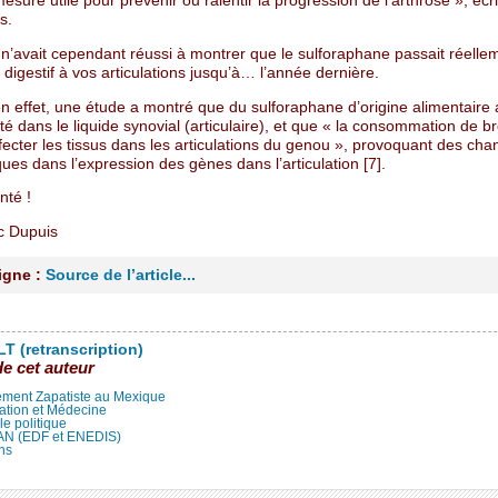
esure utile pour prévenir ou ralentir la progression de l’arthrose », écr
s.
n’avait cependant réussi à montrer que le sulforaphane passait réelle
 digestif à vos articulations jusqu’à… l’année dernière.
n effet, une étude a montré que du sulforaphane d’origine alimentaire 
té dans le liquide synovial (articulaire), et que « la consommation de br
fecter les tissus dans les articulations du genou », provoquant des c
ues dans l’expression des gènes dans l’articulation [7].
nté !
c Dupuis
ligne :
Source de l’article...
T (retranscription)
de cet auteur
ment Zapatiste au Mexique
ation et Médecine
lle politique
LAN (EDF et ENEDIS)
ns