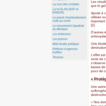
Les résult
La cour des comptes
que le gel
La loi ELAN (EDF et
ENEDIS)
Ajouté à c
utilisée s
Le grand chambardement
suite au covid
important 
[2].
Le mouvement Zapatiste
au Mexique
D’autres é
Les éoliennes
antioxydan
Les prisons
Une étude
Mille feuille politique
diminutio
Pléthore d’agences
inutiles
L’effet es
Thorium
sorte de c
s’observe
baisse de
jours de 
« Protèg
Une autre
sulforapha
destruction
« Nos don