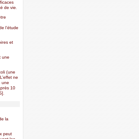
fficaces
é de vie.
être
e
de l’étude
ires et
t une
oli (une
L’effet ne
c une
après 10
5].
de la
x peut