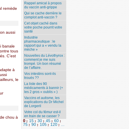
Rappel amical à propos
du vaccin anti-grippe
eul remède
Qui se cache derrière le
complot anti-vaccin ?
Cet objet caché dans
votre poche pourrit votre
santé
ion aussi
Industrie
pharmaceutique : le
rapport qui a « vendu la
i banale
mèche »
contre tous
Nouvelles du Lévothyrox :
és. C’est
comment je me suis
trompé. Un bon résumé
de l’affaire.
’adapte à
Vos intestins sont-ils
ussi
troués ??
illeurs, le
La liste des 90
médicaments à bannir (+
les 2 gros « oublis » )
ur
Vaccins et autisme, les
explications du Dr Michel
de Lorgeril
Votre col du fémur est-il
en train de se casser ?
 de chou à
0
15
30
45
60
|
|
|
|
|
75
90
105
120
...
|
|
|
|