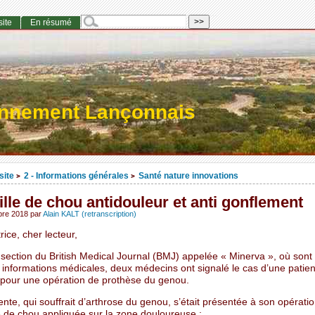
site
En résumé
onnement Lançonnais
site
2 - Informations générales
Santé nature innovations
>
>
ille de chou antidouleur et anti gonflement
obre 2018
par
Alain KALT (retranscription)
rice, cher lecteur,
section du British Medical Journal (BMJ) appelée « Minerva », où sont
 informations médicales, deux médecins ont signalé le cas d’une patie
l pour une opération de prothèse du genou.
ente, qui souffrait d’arthrose du genou, s’était présentée à son opérati
e de chou appliquée sur la zone douloureuse :