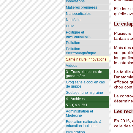
Innovations
Matières premières
Elle leur 
qu’elle av
Nanoparticules.
Nucléaire
Le cata
OGM
Politique et
Plusieurs
environnement
fantaisist
Pollution
Mais des 
Pollution
soit publi
électromagnétique.
les gonfle
Santé nature innovations
le catapl
Vidéos
La feuille
3 - Trucs et astuces de
grand-mère
l’anatomie
efficace q
Grog sans alcool en cas
de grippe
chou conti
Soulager une migraine
La controv
4 - Archives
déterminer
51- Ça suffit !
Les rec
Administration et
Médecine
En 2016, d
Education nationale &
celle des 
éducation tout court
Immigration