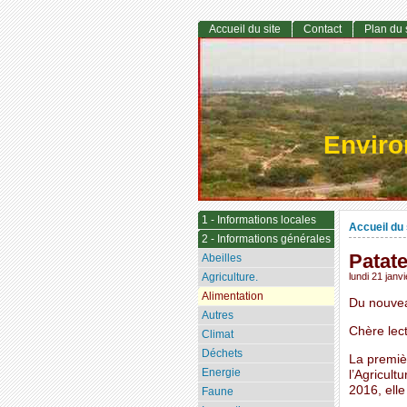
Accueil du site
Contact
Plan du 
Envir
1 - Informations locales
Accueil du 
2 - Informations générales
Patat
Abeilles
Agriculture.
lundi 21 janv
Alimentation
Du nouvea
Autres
Chère lect
Climat
Déchets
La premiè
Energie
l’Agricult
2016, ell
Faune