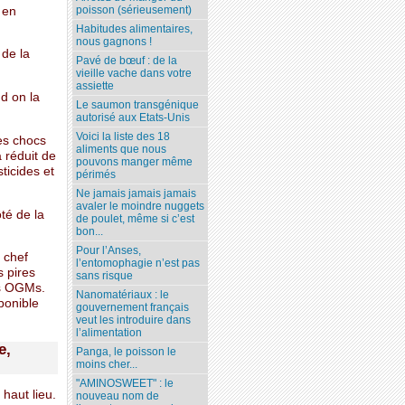
poisson (sérieusement)
 en
Habitudes alimentaires,
nous gagnons !
 de la
Pavé de bœuf : de la
vieille vache dans votre
assiette
d on la
Le saumon transgénique
autorisé aux Etats-Unis
Voici la liste des 18
es chocs
aliments que nous
 réduit de
pouvons manger même
ticides et
périmés
Ne jamais jamais jamais
avaler le moindre nuggets
té de la
de poulet, même si c’est
bon...
Pour l’Anses,
 chef
l’entomophagie n’est pas
s pires
sans risque
es OGMs.
Nanomatériaux : le
sponible
gouvernement français
veut les introduire dans
l’alimentation
e,
Panga, le poisson le
moins cher...
"AMINOSWEET" : le
haut lieu.
nouveau nom de