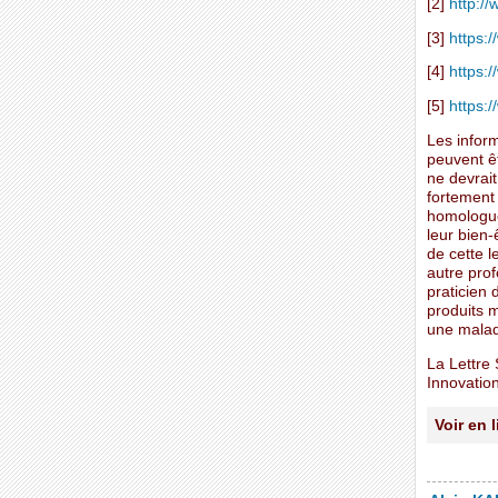
[2]
http://
[3]
https:
[4]
https:
[5]
https:/
Les inform
peuvent ê
ne devrait
fortement
homologués
leur bien-
de cette l
autre prof
praticien
produits m
une malad
La Lettre 
Innovation
Voir en 