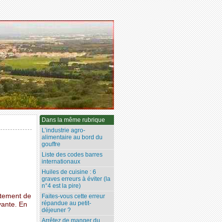
Dans la même rubrique
L’industrie agro-
alimentaire au bord du
gouffre
Liste des codes barres
internationaux
Huiles de cuisine : 6
graves erreurs à éviter (la
n°4 est la pire)
rtement de
Faites-vous cette erreur
répandue au petit-
vante. En
déjeuner ?
Arrêtez de manger du