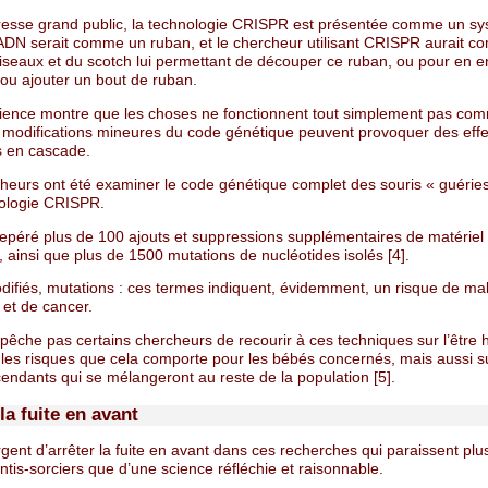
resse grand public, la technologie CRISPR est présentée comme un s
l’ADN serait comme un ruban, et le chercheur utilisant CRISPR aurait 
ciseaux et du scotch lui permettant de découper ce ruban, ou pour en e
ou ajouter un bout de ruban.
cience montre que les choses ne fonctionnent tout simplement pas co
modifications mineures du code génétique peuvent provoquer des effe
s en cascade.
heurs ont été examiner le code génétique complet des souris « guérie
nologie CRISPR.
 repéré plus de 100 ajouts et suppressions supplémentaires de matériel
 ainsi que plus de 1500 mutations de nucléotides isolés [4].
ifiés, mutations : ces termes indiquent, évidemment, un risque de ma
 et de cancer.
pêche pas certains chercheurs de recourir à ces techniques sur l’être 
 les risques que cela comporte pour les bébés concernés, mais aussi s
endants qui se mélangeront au reste de la population [5].
la fuite en avant
urgent d’arrêter la fuite en avant dans ces recherches qui paraissent plu
tis-sorciers que d’une science réfléchie et raisonnable.