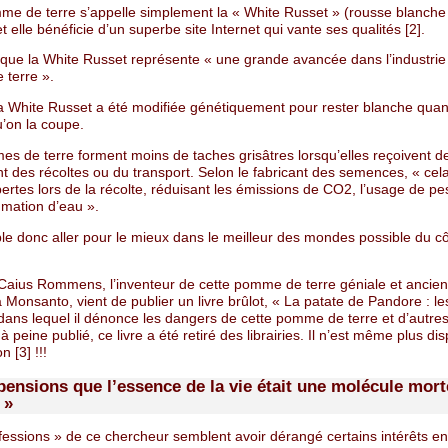
me de terre s’appelle simplement la « White Russet » (rousse blanche
et elle bénéficie d’un superbe site Internet qui vante ses qualités [2].
it que la White Russet représente « une grande avancée dans l’industrie
terre ».
 la White Russet a été modifiée génétiquement pour rester blanche quan
u’on la coupe.
s de terre forment moins de taches grisâtres lorsqu’elles reçoivent d
 des récoltes ou du transport. Selon le fabricant des semences, « cela
ertes lors de la récolte, réduisant les émissions de CO2, l’usage de pes
mation d’eau ».
le donc aller pour le mieux dans le meilleur des mondes possible du cô
Caius Rommens, l’inventeur de cette pomme de terre géniale et ancien
 Monsanto, vient de publier un livre brûlot, « La patate de Pandore : le
ans lequel il dénonce les dangers de cette pomme de terre et d’autr
 à peine publié, ce livre a été retiré des librairies. Il n’est même plus di
 [3] !!!
pensions que l’essence de la vie était une molécule mort
 »
essions » de ce chercheur semblent avoir dérangé certains intérêts en 