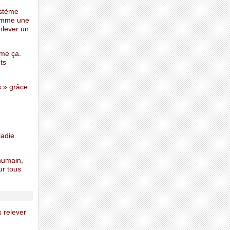
ystème
comme une
nlever un
mme ça.
ts
s » grâce
ladie
humain,
ur tous
s relever