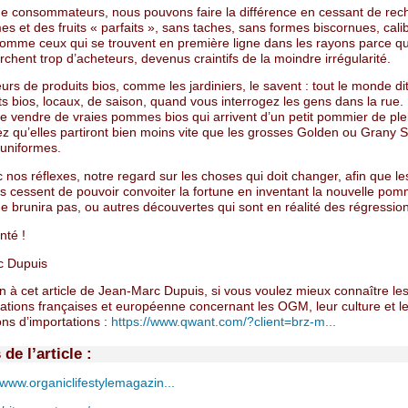
ue consommateurs, nous pouvons faire la différence en cessant de rec
s et des fruits « parfaits », sans taches, sans formes biscornues, calib
 comme ceux qui se trouvent en première ligne dans les rayons parce qu
chent trop d’acheteurs, devenus craintifs de la moindre irrégularité.
rs de produits bios, comme les jardiniers, le savent : tout le monde dit
ts bios, locaux, de saison, quand vous interrogez les gens dans la rue.
e vendre de vraies pommes bios qui arrivent d’un petit pommier de pl
z qu’elles partiront bien moins vite que les grosses Golden ou Grany 
 uniformes.
 nos réflexes, notre regard sur les choses qui doit changer, afin que le
s cessent de pouvoir convoiter la fortune en inventant la nouvelle po
ne brunira pas, ou autres découvertes qui sont en réalité des régressio
nté !
c Dupuis
n à cet article de Jean-Marc Dupuis, si vous voulez mieux connaître le
ations françaises et européenne concernant les OGM, leur culture et l
ons d’importations :
https://www.qwant.com/?client=brz-m...
de l’article :
/www.organiclifestylemagazin...