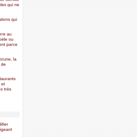
ules qui ne
tions qui
rre au
pèle ou
ent parce
brune, la
 de
taurants
 et
s très
ifier
rigeant