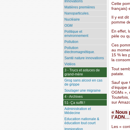
Innovations
Cette pom
Matières premières
français) 
Nanoparticules.
Il y est d
Nucléaire
pomme de 
OGM
En effet,
Politique et
environnement
pèle ou q
Pollution
Ces pomme
Pollution
au moment
électromagnétique.
15 % les p
Santé nature innovations
la consom
Vidéos
Tout semb
3 - Trucs et astuces de
patate.
grand-mère
Grog sans alcool en cas
Sauf que 
de grippe
d’équipe à
Soulager une migraine
OGMs », d
4 - Archives
Toutefois,
sur Amazon
51- Ça suffit !
Administration et
« Nous 
Médecine
l’ADN…
Education nationale &
éducation tout court
Les « conf
Immigration