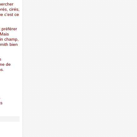
hercher
rés, cirés,
e c’est ce
 préférer
 Mais
ein champ,
Smith bien
s
mme de
ns.
s
es