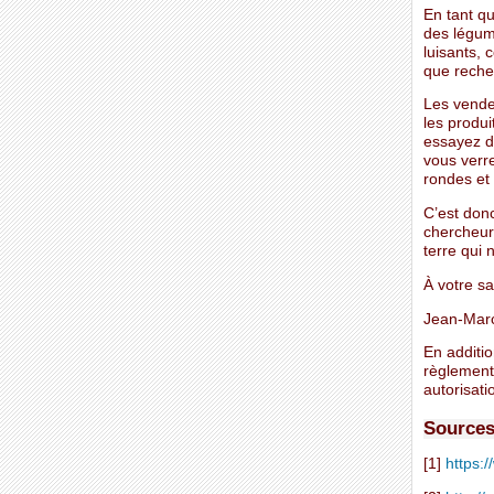
En tant q
des légume
luisants,
que recher
Les vendeu
les produi
essayez d
vous verre
rondes et
C’est donc
chercheur
terre qui 
À votre sa
Jean-Mar
En additio
règlement
autorisati
Sources 
[1]
https:/