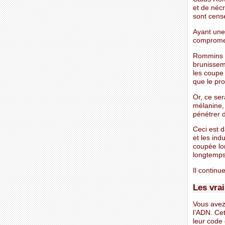
et de nécr
sont cens
Ayant une 
compromet
Rommins a
brunisseme
les coupe
que le pro
Or, ce se
mélanine,
pénétrer 
Ceci est 
et les ind
coupée lo
longtemps
Il continu
Les vra
Vous avez
l’ADN. Cet
leur code