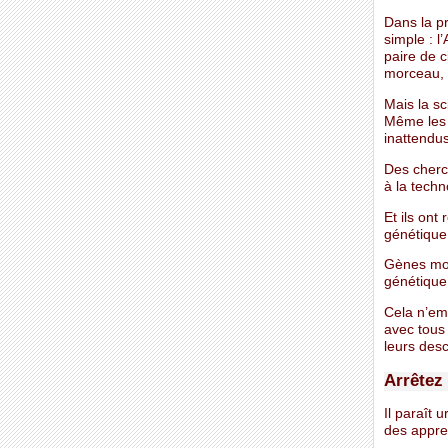
Dans la p
simple : 
paire de 
morceau, 
Mais la s
Même les 
inattendu
Des cherc
à la tech
Et ils ont
génétique,
Gènes mod
génétique
Cela n’em
avec tous
leurs desc
Arrêtez 
Il paraît 
des appren