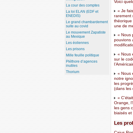
Voici quel
La cour des comptes
« Je fai
La loi ELAN (EDF et
rarement 
ENEDIS)
théorique 
Le grand chambardement
une de me
suite au covid
Le mouvement Zapatiste
« Nous p
au Mexique
pouvions a
Les éoliennes
modificati
Les prisons
« Nous é
Mille feuille politique
sur le cod
Pléthore d’agences
l’América
inutiles
Thorium
« Nous e
notre igno
les progr
(dans les
« C’étai
Orange, l’
les gens 
biaisés et
Les pro
Caius Rom