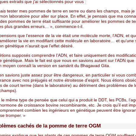
ques extraits que j’ai sélectionnés pour vous :
sais tester mes pommes de terre en serre ou dans les champs, mais je q
mon laboratoire pour aller sur place. En effet, je pensais que ma conn
des pommes de terre était suffisante pour améliorer les pommes de terr
s plus grandes erreurs… », commence-t-il.
ensions que l’essence de la vie était une molécule morte, l’ADN, et q
méliorer la vie en modifiant cette molécule en laboratoire… et qu’une 
on génétique n’aurait que l’effet désiré.
tions supposés comprendre l’ADN, et faire uniquement des modificatio
e génétique. Mais le fait est que nous en savions autant sur l’ADN que
in moyen connaît la version en sanskrit du Bhagavad Gita.
n savions juste assez pour être dangereux, en particulier si vous com
rance avec nos préjugés et notre étroitesse d’esprit. Nous étions obsé
ès de court terme (dans le laboratoire) au détriment des problèmes de 
 champs).
t le même type de pensée que celui qui a produit le DDT, les PCBs, l’ag
hormone de croissance bovine recombinante, etc. Je crois qu’il est imp
comprennent combien les ingénieurs en génétique peuvent être ignoran
 se tromper. »
blèmes cachés de la pomme de terre OGM
mins explique que les plants de ces pommes de terre OGM souffrent de