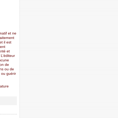
matif et ne
raitement
t il est
ent
nté et
 L’éditeur
aucune
ion de
ons ou de
 ou guérir
Nature