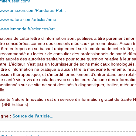
whiterusset.com/
//www.amazon.com/Pandoras-Pot...
//www.nature.com/articles/nme...
/www.lemonde.fr/sciences/art...
ations de cette lettre d’information sont publiées à titre purement infor
tre considérées comme des conseils médicaux personnalisés. Aucun t
 être entrepris en se basant uniquement sur le contenu de cette lettre, e
 recommandé au lecteur de consulter des professionnels de santé dûm
 auprès des autorités sanitaires pour toute question relative à leur sa
être. L’éditeur n’est pas un fournisseur de soins médicaux homologués.
ettre d’information ne pratique à aucun titre la médecine lui-même, ni 
ession thérapeutique, et s’interdit formellement d’entrer dans une relat
 de santé vis-à-vis de malades avec ses lecteurs. Aucune des informati
entionnés sur ce site ne sont destinés à diagnostiquer, traiter, atténuer
ie.
Santé Nature Innovation est un service d’information gratuit de Santé 
 (SNI Editions).
ligne :
Source de l’article...