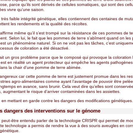
ose, parce qu’ils sont dérivés de cellules somatiques, qui sont des cell
ées vivre qu’une saison.
très faible intégrité génétique, elles contiennent des centaines de muta
tent les rendements et la qualité des récoltes.
ffirme même qu’il s’est trompé sur la résistance de ces pommes de te
nt. Selon lui, le fait que les pommes de terre s’abîment quand on les 
 est un phénomène naturel. Si on ne voit pas les tâches, c’est uniquem
cessus de coloration a été désactivé.
rait un gros problème parce que le composé qui provoque la coloration 
 est en réalité un agent protecteur qui empêche les agents pathogènes
dans la chair d’une pomme de terre abimée.
dangereux car cette pomme de terre est justement promue dans les res
ustries agro-alimentaires comme ayant l’avantage de pouvoir être pelée
ngtemps en avance, sans brunir. Cela veut dire qu’elles sont conservée
, augmentant le risque d’arriver contaminées dans les assiettes.
e en mettant en garde contre les dangers des modifications génétiques.
is dangers des interventions sur le génome
 peut-être entendu parler de la technologie CRISPR qui permet de mod
te technologie a permis de rendre la vue à des souris aveugles en cor
 génétique.