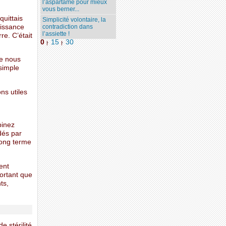
l’aspartame pour mieux
vous berner...
uittais
Simplicité volontaire, la
aissance
contradiction dans
l’assiette !
e. C’était
0
15
30
|
|
ue nous
simple
ns utiles
binez
dés par
long terme
ent
ortant que
ts,
 stérilité