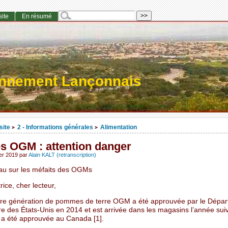
site
En résumé
onnement Lançonnais
site
2 - Informations générales
Alimentation
>
>
es OGM : attention danger
ier 2019
par
Alain KALT (retranscription)
u sur les méfaits des OGMs
rice, cher lecteur,
re génération de pommes de terre OGM a été approuvée par le Dépa
ure des États-Unis en 2014 et est arrivée dans les magasins l’année sui
e a été approuvée au Canada [1].