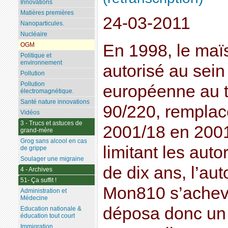
Innovations
Matières premières
24-03-2011
Nanoparticules.
Nucléaire
En 1998, le ma
OGM
Politique et
environnement
autorisé au sein
Pollution
Pollution
européenne au ti
électromagnétique.
Santé nature innovations
90/220, remplacé
Vidéos
3 - Trucs et astuces de
2001/18 en 2001
grand-mère
Grog sans alcool en cas
limitant les aut
de grippe
Soulager une migraine
de dix ans, l’aut
4 - Archives
51- Ça suffit !
Mon810 s’achev
Administration et
Médecine
déposa donc un 
Education nationale &
éducation tout court
Immigration