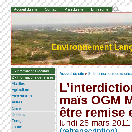
Accueil du site
Contact
Plan du site
En résumé
Environnement Lan
1 - Informations locales
Accueil du site
2 - Informations générale
>
2 - Informations générales
L’interdicti
Abeilles
Agriculture.
maïs OGM M
Alimentation
Autres
être remise
Climat
Déchets
lundi 28 mars 2011
Energie
Faune
(retranscription)