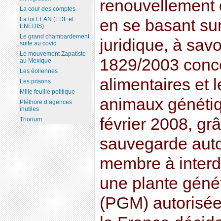
renouvellement d
La cour des comptes
La loi ELAN (EDF et
en se basant sur
ENEDIS)
Le grand chambardement
juridique, à savo
suite au covid
Le mouvement Zapatiste
1829/2003 conce
au Mexique
Les éoliennes
alimentaires et 
Les prisons
Mille feuille politique
animaux généti
Pléthore d’agences
inutiles
février 2008, gr
Thorium
sauvegarde auto
membre à interdi
une plante géné
(PGM) autorisée