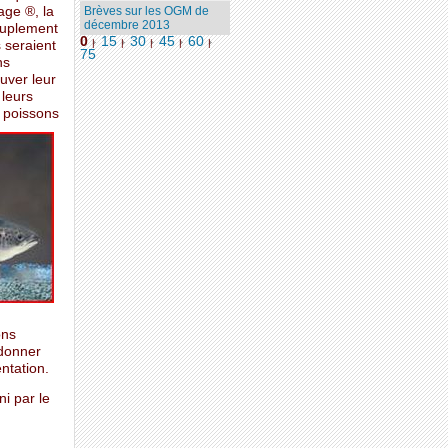
ge ®, la
Brèves sur les OGM de
décembre 2013
couplement
0
15
30
45
60
|
|
|
|
|
s seraient
75
ns
uver leur
 leurs
 poissons
ons
 donner
ntation.
i par le