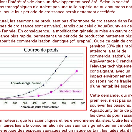
ont l’intérêt réside dans un développement accéléré. Selon la société, 
ons transgéniques n’auraient pas une taille supérieure aux saumons nat
ue, seule leur période de croissance serait nettement accélérée.
aturel, les saumons ne produisent pas d’hormone de croissance dans l’e
ses de croissance sont estivales), tandis que celui d’AquaBounty en gé
e l’année. En conséquence, la modification génétique mise en œuvre co
sance plus rapide, permettant une période de production nettement plu
barit de commercialisation identique (cf. graphe).
Outre ce gain de cr
(environ 50% plus rap
atteindre la taille de
commercialisation), l
AquAvantage ® rendra
l’élevage techniqueme
contraignant, avec un
impact environnementa
poissons moins fragile
d’une rentabilité supér
Cette demande, qui n’e
première, n’est pas sa
soulever les passions. 
AquaBounty tente de 
les devants pour rassu
mateurs, que les scientifiques et les environnementalistes. Outre les 
anitaires liés à la consommation de ces saumons génétiquement modifié
génétique des espèces sauvages est un risque certain, les fuites étant 