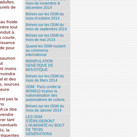
adultes,
mois de novembre &
urels de
décembre 2014
Brèves sur les OGM du
mois d’octobre 2014
au froide
Brèves sur les OGM du
nère tout
mois de septembre 2014
nduit à
Brèves sur les OGM du
s courte,
mois de mai 2014
oissance
Quand les OGM nuisent
ide pour
au commerce
international
e saumon
MANIPULATION
it
GENETIQUE DE
nt moins
MOUSTIQUE
 moindre
Brèves sur les OGM du
l et des
mois de Mars 2014
s, sources
OGM : Paris contre le
ieure.
MON810 et pour la
nationalisation des
st pas la
autorisations de culture.
ns
Brèves sur les OGM du
A ce titre
mois de Janvier 2014
prendre
LES OGM
rer tant
STÉRILISERONT
éventuels
L’HUMANITÉ AU BOUT
DE TROIS
s, la
GÉNÉRATIONS
fréquentes