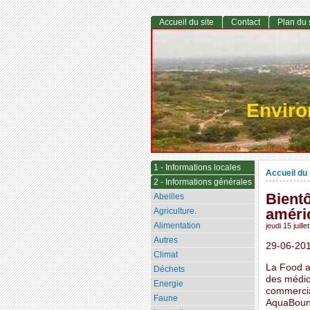
Accueil du site
Contact
Plan du 
Envir
1 - Informations locales
Accueil du 
2 - Informations générales
Bient
Abeilles
améri
Agriculture.
Alimentation
jeudi 15 juill
Autres
29-06-201
Climat
La Food a
Déchets
des médic
Energie
commercia
Faune
AquaBount