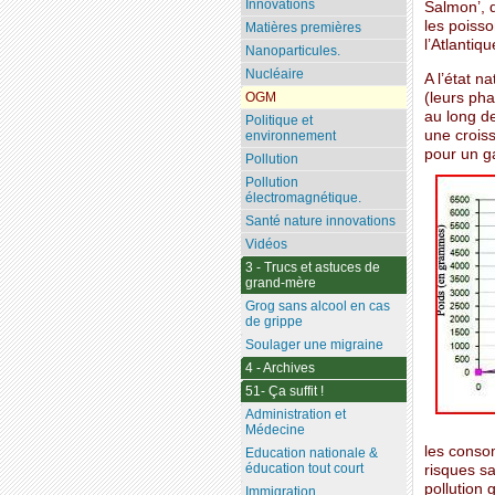
Innovations
Salmon’, d
les poiss
Matières premières
l’Atlantiq
Nanoparticules.
Nucléaire
A l’état n
(leurs pha
OGM
au long d
Politique et
une crois
environnement
pour un ga
Pollution
Pollution
électromagnétique.
Santé nature innovations
Vidéos
3 - Trucs et astuces de
grand-mère
Grog sans alcool en cas
de grippe
Soulager une migraine
4 - Archives
51- Ça suffit !
Administration et
Médecine
les consom
Education nationale &
éducation tout court
risques s
pollution 
Immigration