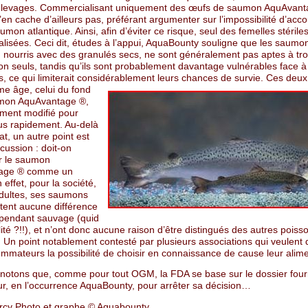
élevages. Commercialisant uniquement des œufs de saumon AquAvanta
’en cache d’ailleurs pas, préférant argumenter sur l’impossibilité d’ac
umon atlantique. Ainsi, afin d’éviter ce risque, seul des femelles stérile
lisées. Ceci dit, études à l’appui, AquaBounty souligne que les saumo
, nourris avec des granulés secs, ne sont généralement pas aptes à tro
on seuls, tandis qu’ils sont probablement davantage vulnérables face à
, ce qui limiterait considérablement leurs chances de survie.
Ces deux
me âge, celui du fond
umon AquAvantage ®,
ment modifié pour
lus rapidement. Au-delà
t, un autre point est
scussion : doit-on
r le saumon
age ® comme un
ffet, pour la société,
adultes, ses saumons
tent aucune différence
 pendant sauvage (quid
ilité ?!!), et n’ont donc aucune raison d’être distingués des autres poiss
. Un point notablement contesté par plusieurs associations qui veulent
mmateurs la possibilité de choisir en connaissance de cause leur alime
, notons que, comme pour tout OGM, la FDA se base sur le dossier fourn
, en l’occurrence AquaBounty, pour arrêter sa décision…
rcy Photo et graphe © Aquabounty