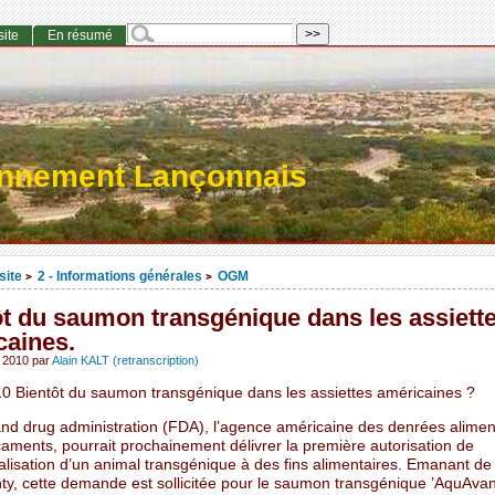
site
En résumé
onnement Lançonnais
site
2 - Informations générales
OGM
>
>
ôt du saumon transgénique dans les assiett
caines.
et 2010
par
Alain KALT (retranscription)
0 Bientôt du saumon transgénique dans les assiettes américaines ?
nd drug administration (FDA), l’agence américaine des denrées aliment
aments, pourrait prochainement délivrer la première autorisation de
lisation d’un animal transgénique à des fins alimentaires. Emanant de 
y, cette demande est sollicitée pour le saumon transgénique ’AquAva