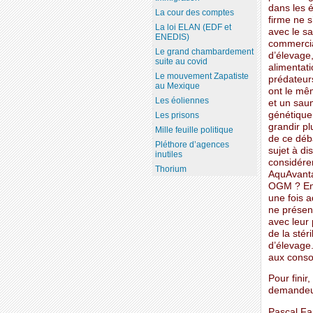
dans les 
La cour des comptes
firme ne s
La loi ELAN (EDF et
avec le sa
ENEDIS)
commercia
Le grand chambardement
d’élevage
suite au covid
alimentati
Le mouvement Zapatiste
prédateurs
au Mexique
ont le mê
Les éoliennes
et un sa
génétique
Les prisons
grandir p
Mille feuille politique
de ce déba
Pléthore d’agences
sujet à di
inutiles
considére
Thorium
AquAvant
OGM ? En e
une fois 
ne présen
avec leur
de la stér
d’élevage
aux conso
Pour finir
demandeur
Pascal Fa