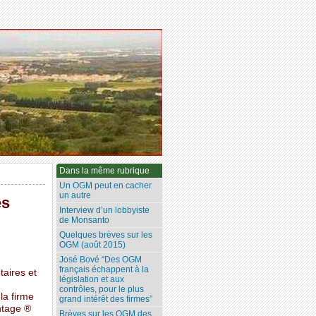
Dans la même rubrique
Un OGM peut en cacher
un autre
es
Interview d’un lobbyiste
de Monsanto
Quelques brèves sur les
OGM (août 2015)
José Bové “Des OGM
français échappent à la
aires et
législation et aux
contrôles, pour le plus
la firme
grand intérêt des firmes”
ntage ®
Brèves sur les OGM des