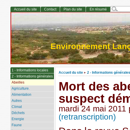
Accueil du site
Contact
Plan du site
En résumé
Environnement Lan
1 - Informations locales
Accueil du site
2 - Informations générale
>
2 - Informations générales
Mort des abe
Abeilles
Agriculture.
suspect dé
Alimentation
Autres
mardi 24 mai 2011
Climat
Déchets
(retranscription)
Energie
Faune