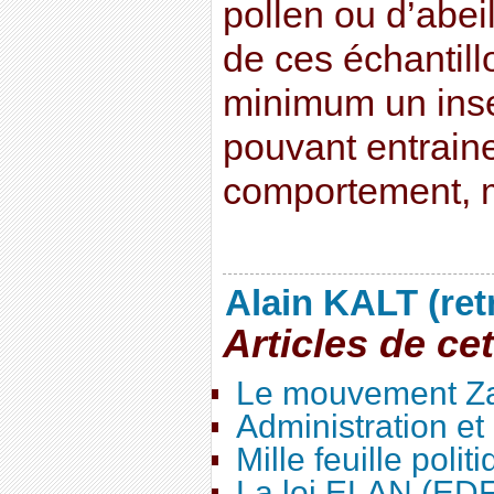
pollen ou d’abei
de ces échantill
minimum un inse
pouvant entraine
comportement, m
Alain KALT (ret
Articles de ce
Le mouvement Za
Administration e
Mille feuille polit
La loi ELAN (ED