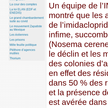
Un équipe de l’
La cour des comptes
La loi ELAN (EDF et
montré que les 
ENEDIS)
Le grand chambardement
suite au covid
de l’imidaclopr
Le mouvement Zapatiste
au Mexique
infime, succomb
Les éoliennes
Les prisons
(Nosema cerenea
Mille feuille politique
Pléthore d’agences
le déclin et les
inutiles
Thorium
des colonies d’a
en effet des rés
dans 50 % des r
et la présence
est avérée dans l