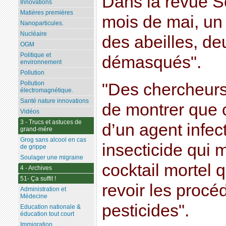
Dans la revue S
Innovations
Matières premières
mois de mai, un a
Nanoparticules.
Nucléaire
des abeilles, d
OGM
Politique et
démasqués".
environnement
Pollution
Pollution
"Des chercheurs
électromagnétique.
Santé nature innovations
de montrer que 
Vidéos
3 - Trucs et astuces de
d’un agent infec
grand-mère
Grog sans alcool en cas
insecticide qui
de grippe
Soulager une migraine
cocktail mortel q
4 - Archives
51- Ça suffit !
revoir les procé
Administration et
Médecine
pesticides".
Education nationale &
éducation tout court
Immigration