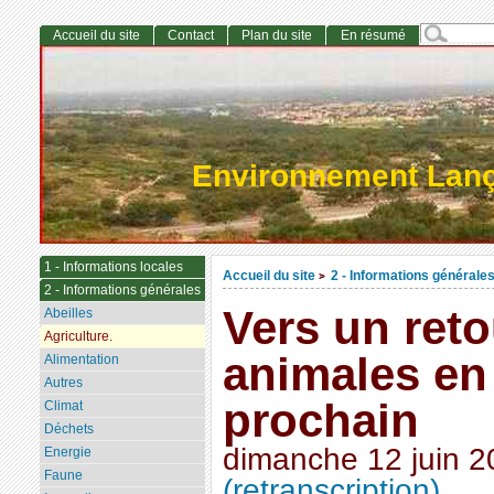
Accueil du site
Contact
Plan du site
En résumé
Environnement Lan
1 - Informations locales
Accueil du site
2 - Informations générale
>
2 - Informations générales
Vers un reto
Abeilles
Agriculture.
animales en
Alimentation
Autres
prochain
Climat
Déchets
dimanche 12 juin 2
Energie
Faune
(retranscription)