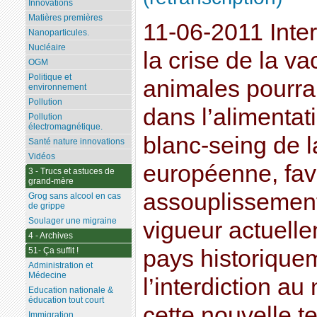
Innovations
Matières premières
11-06-2011 Inter
Nanoparticules.
Nucléaire
la crise de la va
OGM
Politique et
animales pourrai
environnement
Pollution
dans l’alimentat
Pollution
électromagnétique.
blanc-seing de 
Santé nature innovations
Vidéos
européenne, fav
3 - Trucs et astuces de
grand-mère
assouplissemen
Grog sans alcool en cas
de grippe
Soulager une migraine
vigueur actuell
4 - Archives
51- Ça suffit !
pays historiquem
Administration et
Médecine
l’interdiction a
Education nationale &
éducation tout court
cette nouvelle t
Immigration