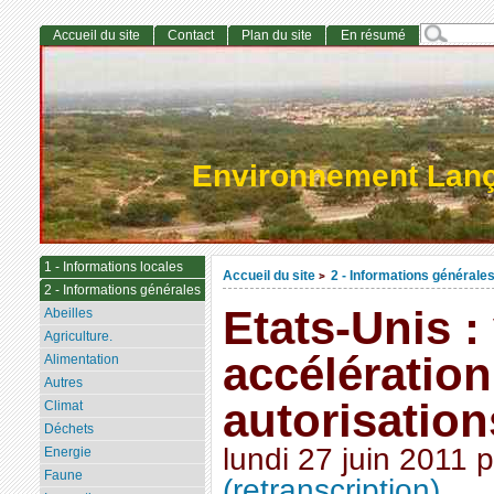
Accueil du site
Contact
Plan du site
En résumé
Environnement Lan
1 - Informations locales
Accueil du site
2 - Informations générale
>
2 - Informations générales
Etats-Unis :
Abeilles
Agriculture.
accélération
Alimentation
Autres
autorisatio
Climat
Déchets
lundi 27 juin 2011
p
Energie
Faune
(retranscription)