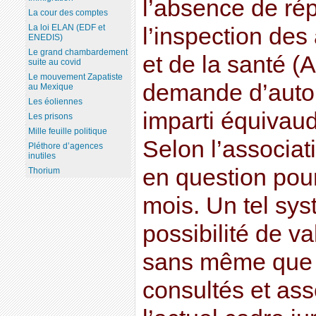
l’absence de ré
La cour des comptes
La loi ELAN (EDF et
l’inspection des
ENEDIS)
Le grand chambardement
et de la santé (
suite au covid
Le mouvement Zapatiste
demande d’autor
au Mexique
Les éoliennes
imparti équivaud
Les prisons
Mille feuille politique
Selon l’associat
Pléthore d’agences
inutiles
en question pour
Thorium
mois. Un tel sys
possibilité de va
sans même que l
consultés et ass