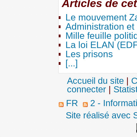
Articles de ce
Le mouvement Za
Administration e
Mille feuille polit
La loi ELAN (ED
Les prisons
[...]
Accueil du site
|
C
connecter
|
Statis
FR
2 - Informa
Site réalisé avec 