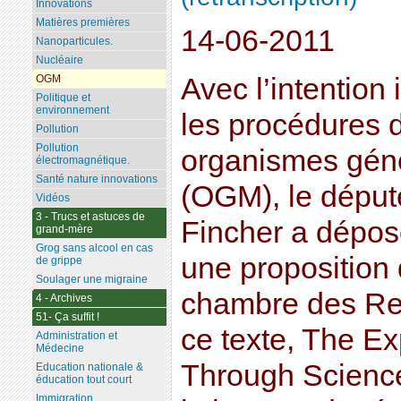
Innovations
Matières premières
14-06-2011
Nanoparticules.
Nucléaire
Avec l’intention 
OGM
Politique et
environnement
les procédures d
Pollution
Pollution
organismes gén
électromagnétique.
Santé nature innovations
(OGM), le déput
Vidéos
3 - Trucs et astuces de
Fincher a dépos
grand-mère
Grog sans alcool en cas
une proposition 
de grippe
Soulager une migraine
chambre des Re
4 - Archives
51- Ça suffit !
ce texte, The Ex
Administration et
Médecine
Through Science
Education nationale &
éducation tout court
Immigration