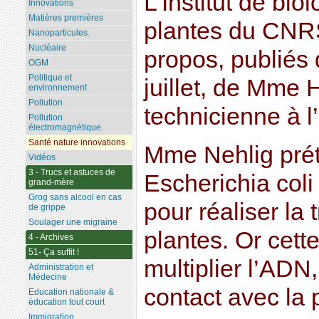
L’Institut de bio
Innovations
Matières premières
plantes du CNRS
Nanoparticules.
Nucléaire
propos, publiés
OGM
Politique et
juillet, de Mme 
environnement
Pollution
technicienne à l’i
Pollution
électromagnétique.
Santé nature innovations
Mme Nehlig prét
Vidéos
3 - Trucs et astuces de
Escherichia coli 
grand-mère
Grog sans alcool en cas
pour réaliser la
de grippe
Soulager une migraine
plantes. Or cette
4 - Archives
51- Ça suffit !
multiplier l’ADN
Administration et
Médecine
contact avec la 
Education nationale &
éducation tout court
Immigration