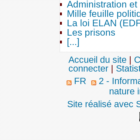
Administration e
Mille feuille polit
La loi ELAN (ED
Les prisons
[...]
Accueil du site
|
C
connecter
|
Statis
FR
2 - Inform
nature 
Site réalisé avec 