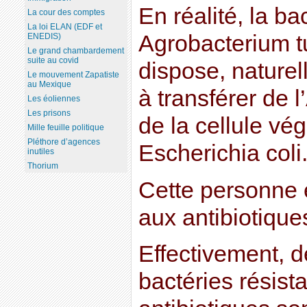
En réalité, la bac
La cour des comptes
La loi ELAN (EDF et
Agrobacterium t
ENEDIS)
Le grand chambardement
suite au covid
dispose, naturel
Le mouvement Zapatiste
au Mexique
à transférer de 
Les éoliennes
Les prisons
de la cellule vé
Mille feuille politique
Pléthore d’agences
Escherichia coli
inutiles
Thorium
Cette personne 
aux antibiotique
Effectivement, 
bactéries résist