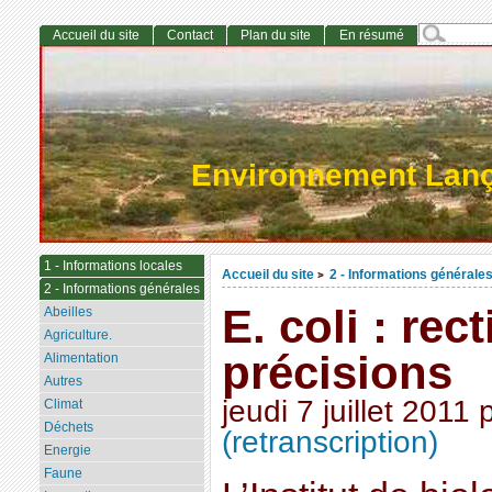
Accueil du site
Contact
Plan du site
En résumé
Environnement Lan
1 - Informations locales
Accueil du site
2 - Informations générale
>
2 - Informations générales
E. coli : rect
Abeilles
Agriculture.
précisions
Alimentation
Autres
jeudi 7 juillet 2011
Climat
Déchets
(retranscription)
Energie
Faune