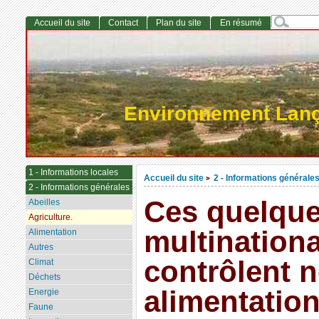
Accueil du site
Contact
Plan du site
En résumé
Environnement Lan
1 - Informations locales
Accueil du site
2 - Informations générale
>
2 - Informations générales
Ces quelqu
Abeilles
Agriculture.
multinationa
Alimentation
Autres
contrôlent n
Climat
Déchets
alimentation
Energie
Faune