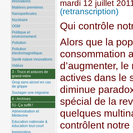
mardi 12 juillet 201
Innovations
Matières premières
(retranscription)
Nanoparticules.
Nucléaire
Qui contrôle not
OGM
Politique et
environnement
Alors que la pop
Pollution
Pollution
consommation al
électromagnétique.
Santé nature innovations
d’augmenter, le
Vidéos
3 - Trucs et astuces de
actives dans le 
grand-mère
Grog sans alcool en cas
diminue parado
de grippe
Soulager une migraine
spécial de la re
4 - Archives
51- Ça suffit !
quelques multin
Administration et
Médecine
contrôlent notre
Education nationale &
éducation tout court
Immigration