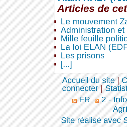
Articles de ce
Le mouvement Za
Administration e
Mille feuille polit
La loi ELAN (ED
Les prisons
[...]
Accueil du site
|
C
connecter
|
Statis
FR
2 - Inf
Agri
Site réalisé avec 