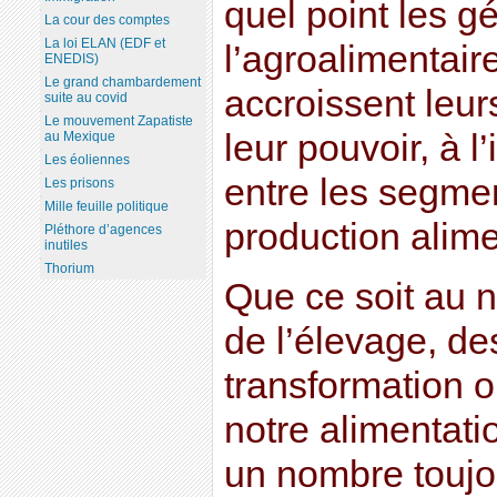
quel point les g
La cour des comptes
La loi ELAN (EDF et
l’agroalimentair
ENEDIS)
Le grand chambardement
accroissent leur
suite au covid
Le mouvement Zapatiste
leur pouvoir, à l
au Mexique
Les éoliennes
entre les segme
Les prisons
Mille feuille politique
production alime
Pléthore d’agences
inutiles
Thorium
Que ce soit au 
de l’élevage, de
transformation ou
notre alimentati
un nombre toujou