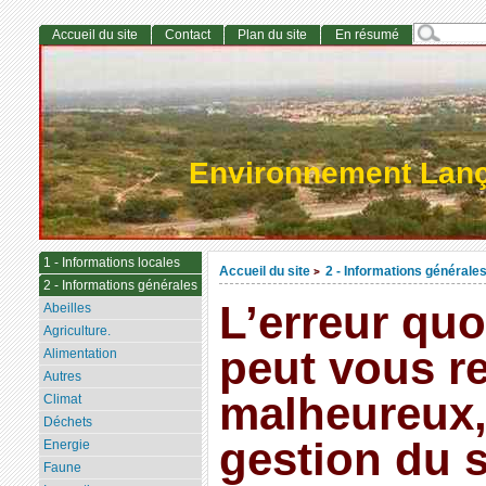
Accueil du site
Contact
Plan du site
En résumé
Environnement Lan
1 - Informations locales
Accueil du site
2 - Informations générale
>
2 - Informations générales
L’erreur quo
Abeilles
Agriculture.
peut vous r
Alimentation
Autres
malheureux,
Climat
Déchets
gestion du 
Energie
Faune