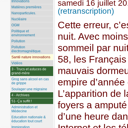
samedi 16 juillet 2
Innovations
Matières premières
(retranscription)
Nanoparticules.
Nucléaire
Cette erreur, c’e
OGM
Politique et
nuit. Avec moin
environnement
Pollution
sommeil par nuit
Pollution
électromagnétique.
58, les Français
Santé nature innovations
Vidéos
mauvais dormeurs
3 - Trucs et astuces de
grand-mère
empire d’année
Grog sans alcool en cas
de grippe
Soulager une migraine
L’apparition de l
4 - Archives
51- Ça suffit !
foyers a amputé 
Administration et
Médecine
d’une heure dan
Education nationale &
éducation tout court
Internet et les 
Immigration