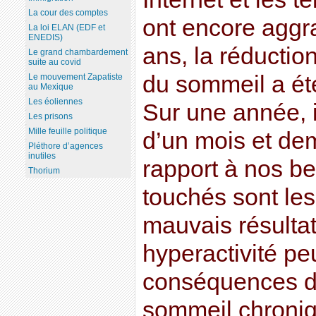
La cour des comptes
ont encore aggra
La loi ELAN (EDF et
ENEDIS)
ans, la réductio
Le grand chambardement
suite au covid
du sommeil a été
Le mouvement Zapatiste
au Mexique
Les éoliennes
Sur une année, 
Les prisons
Mille feuille politique
d’un mois et de
Pléthore d’agences
inutiles
rapport à nos be
Thorium
touchés sont les
mauvais résultat
hyperactivité pe
conséquences d
sommeil chroniqu