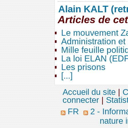
Alain KALT (ret
Articles de ce
Le mouvement Za
Administration e
Mille feuille polit
La loi ELAN (ED
Les prisons
[...]
Accueil du site
|
C
connecter
|
Statis
FR
2 - Inform
nature 