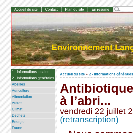
Accueil du site
Contact
Plan du site
En résumé
Environnement Lan
1 - Informations locales
Accueil du site
2 - Informations générale
>
2 - Informations générales
Antibiotique
Abeilles
Agriculture.
à l’abri...
Alimentation
Autres
vendredi 22 juillet 
Climat
Déchets
(retranscription)
Energie
Faune