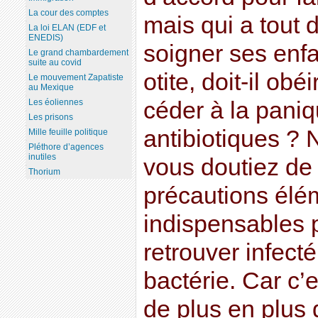
La cour des comptes
mais qui a tout
La loi ELAN (EDF et
ENEDIS)
soigner ses enfa
Le grand chambardement
suite au covid
otite, doit-il obé
Le mouvement Zapatiste
au Mexique
Les éoliennes
céder à la pani
Les prisons
antibiotiques ? 
Mille feuille politique
Pléthore d’agences
inutiles
vous doutiez de
Thorium
précautions élé
indispensables 
retrouver infect
bactérie. Car c’e
de plus en plus 