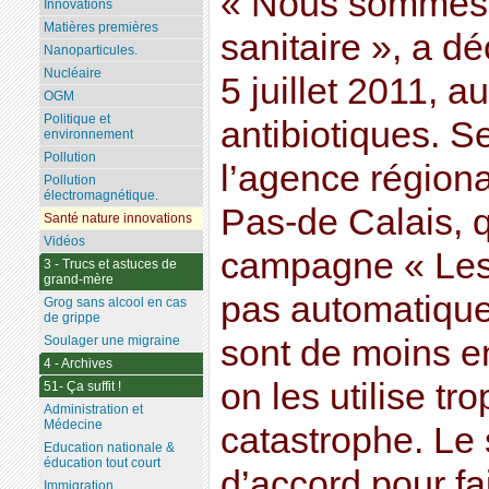
« Nous sommes 
Innovations
Matières premières
sanitaire », a dé
Nanoparticules.
Nucléaire
5 juillet 2011, a
OGM
Politique et
antibiotiques. S
environnement
Pollution
l’agence région
Pollution
électromagnétique.
Pas-de Calais, q
Santé nature innovations
Vidéos
campagne « Les 
3 - Trucs et astuces de
grand-mère
pas automatique 
Grog sans alcool en cas
de grippe
Soulager une migraine
sont de moins e
4 - Archives
on les utilise t
51- Ça suffit !
Administration et
Médecine
catastrophe. Le 
Education nationale &
éducation tout court
d’accord pour fa
Immigration