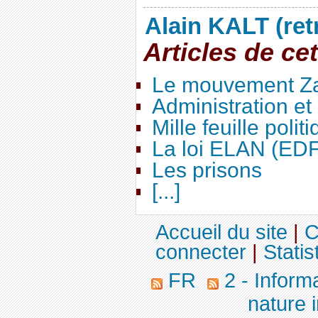
Alain KALT (ret
Articles de ce
Le mouvement Za
Administration e
Mille feuille polit
La loi ELAN (ED
Les prisons
[...]
Accueil du site
|
C
connecter
|
Statis
FR
2 - Inform
nature 