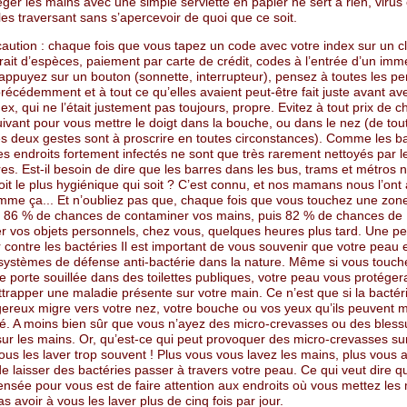
ger les mains avec une simple serviette en papier ne sert à rien, virus 
les traversant sans s’apercevoir de quoi que ce soit.
aution : chaque fois que vous tapez un code avec votre index sur un cl
trait d’espèces, paiement par carte de crédit, codes à l’entrée d’un imm
appuyez sur un bouton (sonnette, interrupteur), pensez à toutes les p
écédemment et à tout ce qu’elles avaient peut-être fait juste avant ave
ex, qui ne l’était justement pas toujours, propre. Evitez à tout prix de ch
suivant pour vous mettre le doigt dans la bouche, ou dans le nez (de tou
es deux gestes sont à proscrire en toutes circonstances). Comme les b
s endroits fortement infectés ne sont que très rarement nettoyés par l
res. Est-il besoin de dire que les barres dans les bus, trams et métros 
oit le plus hygiénique qui soit ? C’est connu, et nos mamans nous l’ont
mme ça... Et n’oubliez pas que, chaque fois que vous touchez une zone
 86 % de chances de contaminer vos mains, puis 82 % de chances de
r vos objets personnels, chez vous, quelques heures plus tard. Une p
r contre les bactéries Il est important de vous souvenir que votre peau 
 systèmes de défense anti-bactérie dans la nature. Même si vous touc
 porte souillée dans des toilettes publiques, votre peau vous protéger
ttrapper une maladie présente sur votre main. Ce n’est que si la bactér
gereux migre vers votre nez, votre bouche ou vos yeux qu’ils peuvent 
té. A moins bien sûr que vous n’ayez des micro-crevasses ou des bless
sur les mains. Or, qu’est-ce qui peut provoquer des micro-crevasses su
ous les laver trop souvent ! Plus vous vous lavez les mains, plus vous
de laisser des bactéries passer à travers votre peau. Ce qui veut dire q
ensée pour vous est de faire attention aux endroits où vous mettez les
s avoir à vous les laver plus de cinq fois par jour.