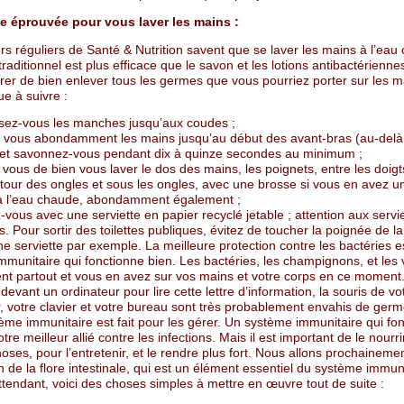
e éprouvée pour vous laver les mains :
rs réguliers de Santé & Nutrition savent que se laver les mains à l’eau
raditionnel est plus efficace que le savon et les lotions antibactérienne
er de bien enlever tous les germes que vous pourriez porter sur les ma
ue à suivre :
ez-vous les manches jusqu’aux coudes ;
 vous abondamment les mains jusqu’au début des avant-bras (au-delà
 et savonnez-vous pendant dix à quinze secondes au minimum ;
vous de bien vous laver le dos des mains, les poignets, entre les doigts
tour des ongles et sous les ongles, avec une brosse si vous en avez un
à l’eau chaude, abondamment également ;
vous avec une serviette en papier recyclé jetable ; attention aux servi
Pour sortir des toilettes publiques, évitez de toucher la poignée de la
une serviette par exemple. La meilleure protection contre les bactéries e
munitaire qui fonctionne bien. Les bactéries, les champignons, et les 
ent partout et vous en avez sur vos mains et votre corps en ce moment. 
devant un ordinateur pour lire cette lettre d’information, la souris de vo
r, votre clavier et votre bureau sont très probablement envahis de ger
ème immunitaire est fait pour les gérer. Un système immunitaire qui fo
otre meilleur allié contre les infections. Mais il est important de le nourr
ses, pour l’entretenir, et le rendre plus fort. Nous allons prochaineme
n de la flore intestinale, qui est un élément essentiel du système immuni
tendant, voici des choses simples à mettre en œuvre tout de suite :