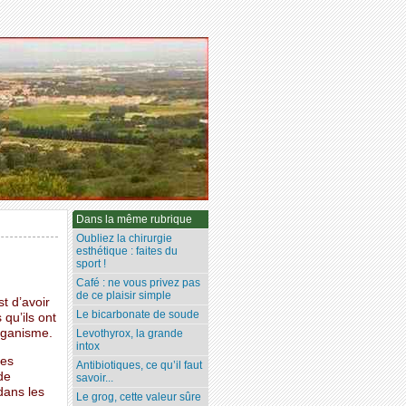
Dans la même rubrique
Oubliez la chirurgie
esthétique : faites du
sport !
Café : ne vous privez pas
de ce plaisir simple
t d’avoir
Le bicarbonate de soude
 qu’ils ont
organisme.
Levothyrox, la grande
intox
des
Antibiotiques, ce qu’il faut
de
savoir...
dans les
Le grog, cette valeur sûre