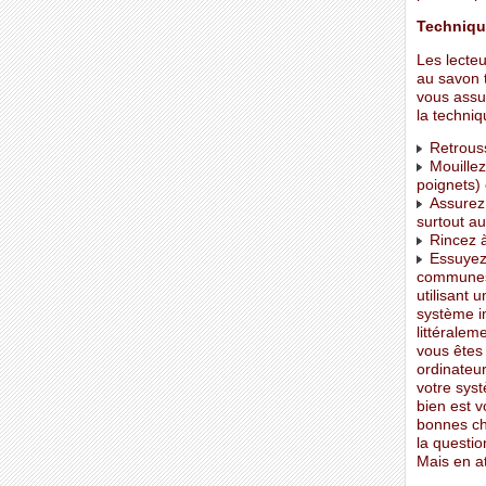
Techniqu
Les lecteu
au savon t
vous assur
la techniq
Retrouss
Mouillez
poignets)
Assurez 
surtout au
Rincez 
Essuyez-
communes. 
utilisant 
système im
littéralem
vous êtes 
ordinateu
votre syst
bien est v
bonnes cho
la questio
Mais en at