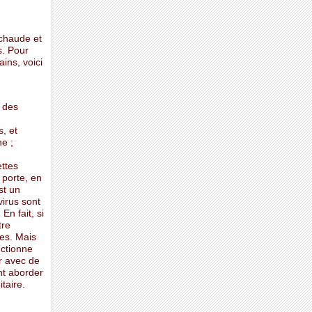
 chaude et
s. Pour
ins, voici
 des
, et
e ;
ettes
 porte, en
st un
virus sont
En fait, si
tre
mes. Mais
nctionne
ir avec de
nt aborder
taire.