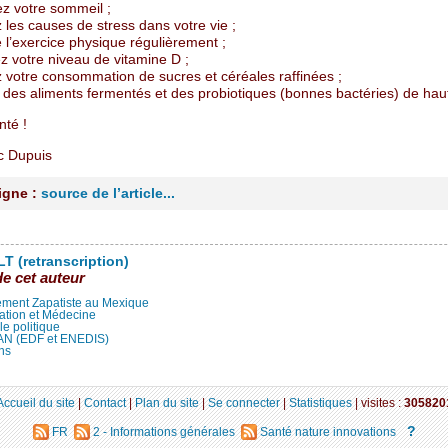
z votre sommeil ;
 les causes de stress dans votre vie ;
e l’exercice physique régulièrement ;
z votre niveau de vitamine D ;
 votre consommation de sucres et céréales raffinées ;
es aliments fermentés et des probiotiques (bonnes bactéries) de haut
nté !
c Dupuis
ligne :
source de l’article...
T (retranscription)
de cet auteur
ment Zapatiste au Mexique
ation et Médecine
lle politique
LAN (EDF et ENEDIS)
ns
Accueil du site
|
Contact
|
Plan du site
|
Se connecter
|
Statistiques
|
visites :
305820
?
FR
2 - Informations générales
Santé nature innovations