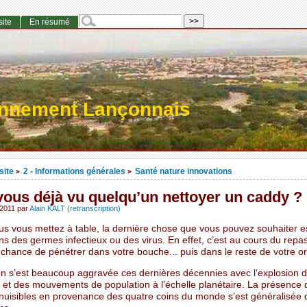
site
En résumé
onnement Lançonnais
site
2 - Informations générales
Santé nature innovations
>
>
vous déjà vu quelqu’un nettoyer un caddy ?
 2011
par
Alain KALT (retranscription)
s vous mettez à table, la dernière chose que vous pouvez souhaiter es
ns des germes infectieux ou des virus. En effet, c’est au cours du repas
 chance de pénétrer dans votre bouche... puis dans le reste de votre 
ion s’est beaucoup aggravée ces dernières décennies avec l’explosion 
s et des mouvements de population à l’échelle planétaire. La présence 
 nuisibles en provenance des quatre coins du monde s’est généralisée 