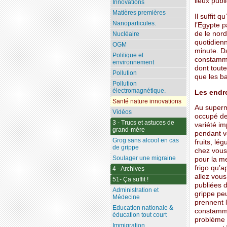
lieux publi
Innovations
Matières premières
Il suffit 
Nanoparticules.
l’Egypte 
de le nord
Nucléaire
quotidienn
OGM
minute. D
Politique et
constamme
environnement
dont toute
Pollution
que les ba
Pollution
électromagnétique.
Les endro
Santé nature innovations
Au superm
Vidéos
occupé de 
3 - Trucs et astuces de
variété im
grand-mère
pendant v
Grog sans alcool en cas
fruits, lé
de grippe
chez vous.
Soulager une migraine
pour la me
frigo qu’
4 - Archives
allez vous
51- Ça suffit !
publiées d
Administration et
grippe pe
Médecine
prennent l
Education nationale &
constamme
éducation tout court
problème a
Immigration