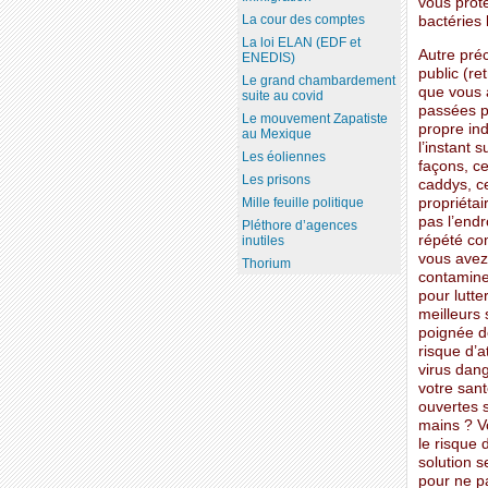
vous proté
La cour des comptes
bactéries 
La loi ELAN (EDF et
Autre préc
ENEDIS)
public (re
Le grand chambardement
que vous 
suite au covid
passées pr
Le mouvement Zapatiste
propre ind
au Mexique
l’instant 
Les éoliennes
façons, c
Les prisons
caddys, ce
propriétai
Mille feuille politique
pas l’endr
Pléthore d’agences
répété co
inutiles
vous avez
Thorium
contamine
pour lutte
meilleurs
poignée de
risque d’a
virus dan
votre san
ouvertes 
mains ? V
le risque 
solution s
pour ne pa