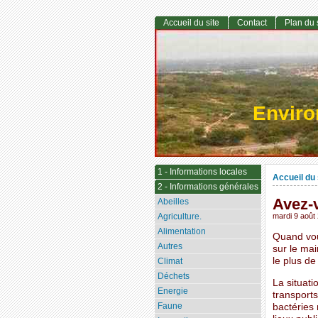
Accueil du site
Contact
Plan du 
Envir
1 - Informations locales
Accueil du 
2 - Informations générales
Avez-
Abeilles
Agriculture.
mardi 9 août
Alimentation
Quand vou
Autres
sur le mai
le plus de
Climat
Déchets
La situat
Energie
transport
Faune
bactéries