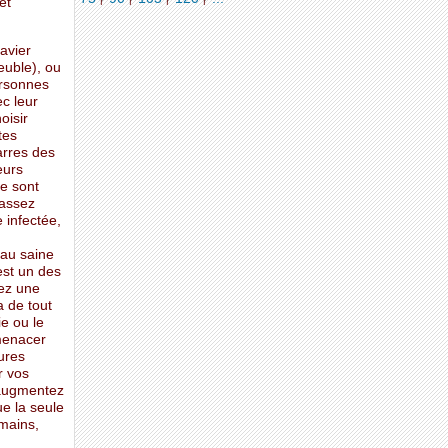
et
avier
euble), ou
ersonnes
c leur
oisir
tes
arres des
eurs
ne sont
 assez
 infectée,
eau saine
est un des
hez une
a de tout
ie ou le
menacer
ures
r vos
 augmentez
ue la seule
 mains,