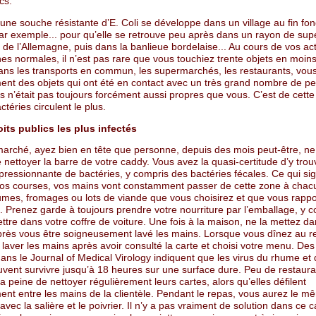
cs.
qu’une souche résistante d’E. Coli se développe dans un village au fin fo
par exemple... pour qu’elle se retrouve peu après dans un rayon de su
 de l’Allemagne, puis dans la banlieue bordelaise... Au cours de vos act
es normales, il n’est pas rare que vous touchiez trente objets en moin
ans les transports en commun, les supermarchés, les restaurants, vou
nt des objets qui ont été en contact avec un très grand nombre de p
s n’était pas toujours forcément aussi propres que vous. C’est de cett
ctéries circulent le plus.
its publics les plus infectés
arché, ayez bien en tête que personne, depuis des mois peut-être, ne 
nettoyer la barre de votre caddy. Vous avez la quasi-certitude d’y tro
pressionnante de bactéries, y compris des bactéries fécales. Ce qui sig
os courses, vos mains vont constamment passer de cette zone à chac
gumes, fromages ou lots de viande que vous choisirez et que vous rapp
 Prenez garde à toujours prendre votre nourriture par l’emballage, y 
ttre dans votre coffre de voiture. Une fois à la maison, ne la mettez da
après vous être soigneusement lavé les mains. Lorsque vous dînez au r
 laver les mains après avoir consulté la carte et choisi votre menu. De
ans le Journal of Medical Virology indiquent que les virus du rhume et 
uvent survivre jusqu’à 18 heures sur une surface dure. Peu de restaura
a peine de nettoyer régulièrement leurs cartes, alors qu’elles défilent
nt entre les mains de la clientèle. Pendant le repas, vous aurez le m
vec la salière et le poivrier. Il n’y a pas vraiment de solution dans ce ca