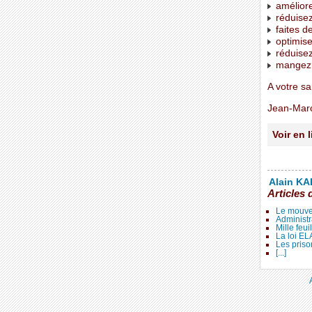
améliore
réduisez
faites d
optimise
réduisez
mangez d
A votre sa
Jean-Mar
Voir en 
Alain KAL
Articles 
Le mouve
Administr
Mille feui
La loi E
Les priso
[...]