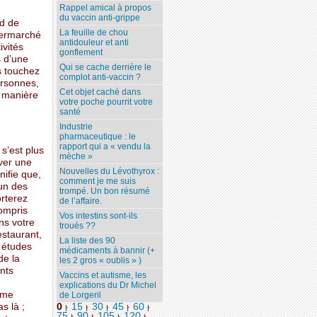
Rappel amical à propos
du vaccin anti-grippe
nd de
La feuille de chou
permarché
antidouleur et anti
ivités
gonflement
s d’une
Qui se cache derrière le
s touchez
complot anti-vaccin ?
ersonnes,
Cet objet caché dans
e manière
votre poche pourrit votre
santé
Industrie
pharmaceutique : le
rapport qui a « vendu la
s’est plus
mèche »
uver une
Nouvelles du Lévothyrox :
nifie que,
comment je me suis
un des
trompé. Un bon résumé
orterez
de l’affaire.
compris
Vos intestins sont-ils
ns votre
troués ??
estaurant,
La liste des 90
s études
médicaments à bannir (+
de la
les 2 gros « oublis » )
nts
Vaccins et autisme, les
explications du Dr Michel
ême
de Lorgeril
s là ;
0
15
30
45
60
|
|
|
|
|
75
90
105
120
...
|
|
|
|