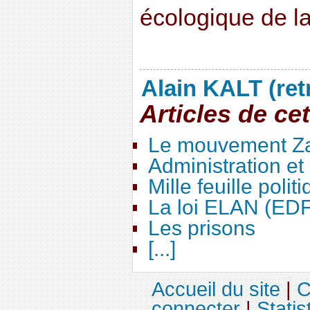
écologique de la
Alain KALT (ret
Articles de ce
Le mouvement Za
Administration e
Mille feuille polit
La loi ELAN (ED
Les prisons
[...]
Accueil du site
|
C
connecter
|
Statis