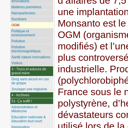
d’affaires de 7,5
Innovations
Matières premières
une implantatio
Nanoparticules.
Nucléaire
Monsanto est le
OGM
Politique et
OGM (organism
environnement
Pollution
modifiés) et l’u
Pollution
électromagnétique.
plus controversé
Santé nature innovations
Vidéos
industrielle. Pr
3 - Trucs et astuces de
grand-mère
(polychlorobiph
Grog sans alcool en cas
de grippe
France sous le 
Soulager une migraine
4 - Archives
polystyrène, d’h
51- Ça suffit !
Administration et
Médecine
dévastateurs co
Education nationale &
éducation tout court
utilisé lors de l
Immigration