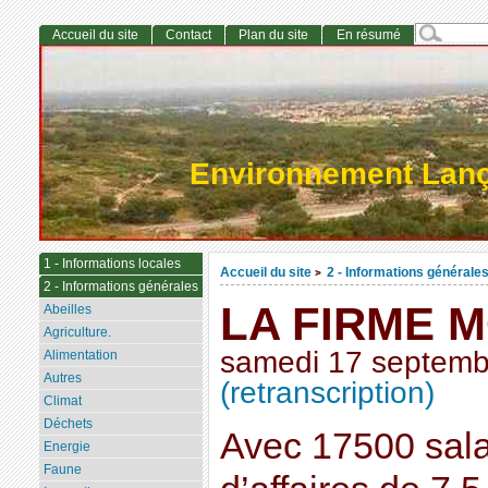
Accueil du site
Contact
Plan du site
En résumé
Environnement Lan
1 - Informations locales
Accueil du site
2 - Informations générale
>
2 - Informations générales
LA FIRME 
Abeilles
Agriculture.
samedi 17 septemb
Alimentation
Autres
(retranscription)
Climat
Déchets
Avec 17500 salar
Energie
Faune