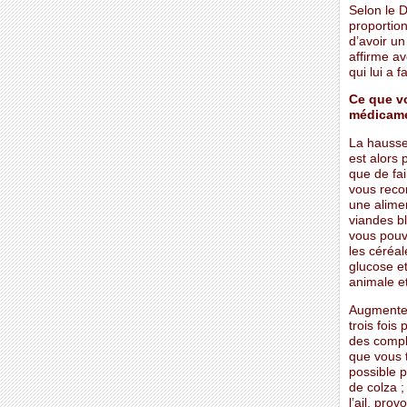
Selon le D
proportion
d’avoir un
affirme av
qui lui a 
Ce que v
médicam
La hausse 
est alors 
que de fai
vous reco
une alime
viandes bl
vous pouv
les céréal
glucose et
animale et 
Augmentez
trois fois
des compl
que vous t
possible p
de colza 
l’ail, pro