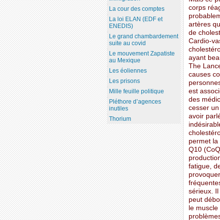
corps réag
La cour des comptes
probablem
La loi ELAN (EDF et
artères qu
ENEDIS)
de choles
Le grand chambardement
Cardio-va
suite au covid
cholestér
Le mouvement Zapatiste
ayant bea
au Mexique
The Lancet
Les éoliennes
causes con
Les prisons
personnes
est associ
Mille feuille politique
des médic
Pléthore d’agences
cesser un 
inutiles
avoir par
Thorium
indésirab
cholestéro
permet la 
Q10 (CoQ1
productio
fatigue, 
provoquer 
fréquentes
sérieux. I
peut débo
le muscle
problèmes