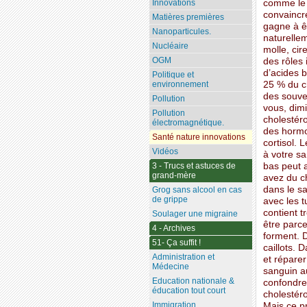
Innovations
comme le 
convaincre
Matières premières
gagne à êt
Nanoparticules.
naturelle
Nucléaire
molle, cir
OGM
des rôles 
d’acides b
Politique et
environnement
25 % du ch
des souven
Pollution
vous, dimi
Pollution
cholestéro
électromagnétique.
des hormo
Santé nature innovations
cortisol. 
Vidéos
à votre sa
3 - Trucs et astuces de
bas peut 
grand-mère
avez du ch
dans le sa
Grog sans alcool en cas
de grippe
avec les 
contient t
Soulager une migraine
être parce
4 - Archives
forment. D
51- Ça suffit !
caillots. 
Administration et
et réparer
Médecine
sanguin a
Education nationale &
confondre
éducation tout court
cholestér
Immigration
Mais ce pr