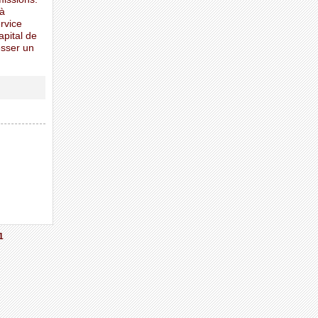
 à
ervice
apital de
esser un
1