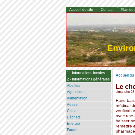
Accueil du site
Contact
Plan du 
Envir
1 - Informations locales
Accueil du 
2 - Informations générales
Le cho
Abeilles
Agriculture.
dimanche 25
Alimentation
Faire bai
Autres
médical d
vérificati
Climat
avec une 
Déchets
baisser s
Energie
remettre 
Faune
pharmaceut