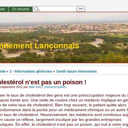
site
En résumé
onnement Lançonnais
site
2 - Informations générales
Santé nature innovations
>
>
lestérol n’est pas un poison !
 septembre 2011
par
Alain KALT (retranscription)
sser le taux de cholestérol des gens est une préoccupation majeure d
epuis trente ans. Une visite de routine chez un médecin implique en gé
on de votre taux de cholestérol. Bien trop souvent, le patient quitte alors
ordonnance dans la poche pour un médicament chimique ou un autre f
on taux de cholestérol. Heureusement, les médecins sont nombreux auj
en cause ce réflexe, largement inculqué par les grandes entreprises
iques. En effet, le cholestérol n’est pas un poison, qui nuit à votre o