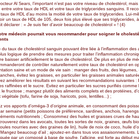
octeur Al Sears, l’important n’est pas votre niveau de cholestérol, mais 
 entre votre taux de HDL et votre taux de triglycerides sanguins. Il r
 taux de HDL d’au moins la moitié de votre taux de triglycerides. Lui-
oir un taux de HDL de 105, deux fois plus élevé que ses triglycerides, à
fait déclarer : « Je suis fier d’avoir beaucoup de cholestérol » ! (4)
otre médecin pourrait vous recommander pour soigner le cholesté
ents
du taux de cholestérol sanguin pouvant être liée à l’inflammation des ar
plus logique de prendre des mesures pour traiter l’inflammation chroniq
re baisser artificiellement le taux de cholestérol. De plus en plus de m
mmanderont de contrôler naturellement votre taux de cholestérol en op
ntation saine et un mode de vie sain : manger des fruits, des légumes,
anches, évitez les graisses, en particulier les graisses animales saturé
ez améliorer les résultats en suivant les recommandations suivantes : 
es raffinées et le sucre. Evitez en particulier les sucres purifiés comme 
 le fructose ; mangez plutôt des aliments complets et des protéines, d’
végétale (tofu, farine de soja, haricots, pois, lentilles...) ;
 vos apports d’oméga-3 d’origine animale, en consommant des poiss
 par semaine (petits poissons de préférence, sardines, anchois, harengs, 
éments nutritionnels ; Consommez des huiles et graisses crues de haut
rouverez dans les avocats, toutes les sortes de noix, graines, œufs bio
oules nourries avec des graines de lin), huile de noix de coco, huile d’ol
; Mangez beaucoup d’ail ; ajoutez-en dans tous vos assaisonnements. 
voquée par un composé à base de soufre, l’allicine, est forte au début ma