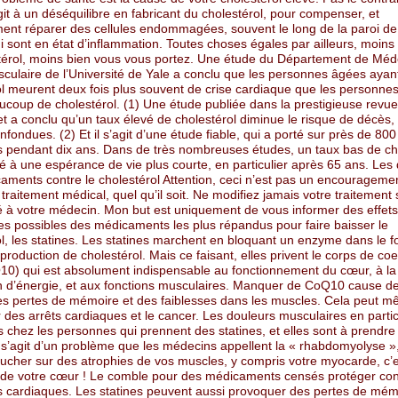
it à un déséquilibre en fabricant du cholestérol, pour compenser, et
ent réparer des cellules endommagées, souvent le long de la paroi de
i sont en état d’inflammation. Toutes choses égales par ailleurs, moin
térol, moins bien vous vous portez. Une étude du Département de Méd
sculaire de l’Université de Yale a conclu que les personnes âgées ayan
ol meurent deux fois plus souvent de crise cardiaque que les personne
ucoup de cholestérol. (1) Une étude publiée dans la prestigieuse revu
 a conclu qu’un taux élevé de cholestérol diminue le risque de décès,
fondues. (2) Et il s’agit d’une étude fiable, qui a porté sur près de 800
 pendant dix ans. Dans de très nombreuses études, un taux bas de ch
é à une espérance de vie plus courte, en particulier après 65 ans. Les
aments contre le cholestérol Attention, ceci n’est pas un encourageme
traitement médical, quel qu’il soit. Ne modifiez jamais votre traitement
lé à votre médecin. Mon but est uniquement de vous informer des effets
les possibles des médicaments les plus répandus pour faire baisser le
l, les statines. Les statines marchent en bloquant un enzyme dans le fo
production de cholestérol. Mais ce faisant, elles privent le corps de c
0) qui est absolument indispensable au fonctionnement du cœur, à la
n d’énergie, et aux fonctions musculaires. Manquer de CoQ10 cause de
des pertes de mémoire et des faiblesses dans les muscles. Cela peut 
des arrêts cardiaques et le cancer. Les douleurs musculaires en partic
 chez les personnes qui prennent des statines, et elles sont à prendre
l s’agit d’un problème que les médecins appellent la « rhabdomyolyse »,
ucher sur des atrophies de vos muscles, y compris votre myocarde, c’e
 de votre cœur ! Le comble pour des médicaments censés protéger con
 cardiaques. Les statines peuvent aussi provoquer des pertes de mém