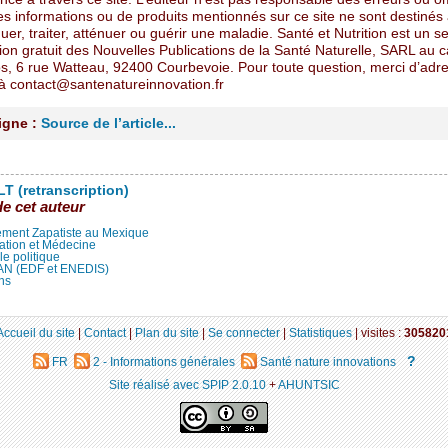
s informations ou de produits mentionnés sur ce site ne sont destinés
uer, traiter, atténuer ou guérir une maladie. Santé et Nutrition est un s
ion gratuit des Nouvelles Publications de la Santé Naturelle, SARL au c
s, 6 rue Watteau, 92400 Courbevoie. Pour toute question, merci d’adr
 contact@santenatureinnovation.fr
ligne :
Source de l’article...
T (retranscription)
de cet auteur
ment Zapatiste au Mexique
ation et Médecine
lle politique
LAN (EDF et ENEDIS)
ns
Accueil du site
|
Contact
|
Plan du site
|
Se connecter
|
Statistiques
|
visites :
305820
?
FR
2 - Informations générales
Santé nature innovations
Site réalisé avec SPIP 2.0.10
+
AHUNTSIC