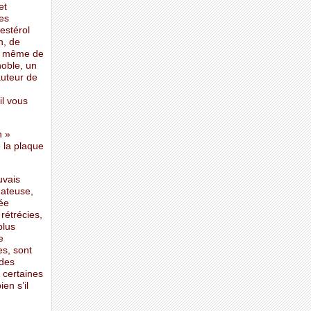
et
es
estérol
n, de
nt même de
noble, un
auteur de
il vous
n »
e la plaque
uvais
mateuse,
lée
 rétrécies,
plus
e
es, sont
 des
 certaines
en s’il