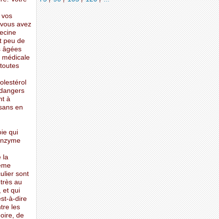
 vos
s vous avez
ecine
t peu de
s âgées
e médicale
 toutes
olestérol
 dangers
nt à
 sans en
ie qui
oenzyme
 la
même
ulier sont
 très au
 et qui
st-à-dire
tre les
oire, de