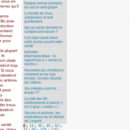
r vous en
Rappel amical à propos
errez qu’il
du vaccin anti-grippe
La feuille de chou
tance
antidouleur et anti
lle joue
gonflement
oduction
Qui se cache derrière le
ontient
complot anti-vaccin ?
 former
Cet objet caché dans
er pour
votre poche pourrit votre
santé
 la plupart
Industrie
 le
pharmaceutique : le
rapport qui a « vendu la
nt vitale
mèche »
térol trop
 Si vous
Nouvelles du Lévothyrox :
comment je me suis
olestérol
trompé. Un bon résumé
os artères
de l’affaire.
au
Vos intestins sont-ils
t peut-
troués ??
’y
La liste des 90
nt des
médicaments à bannir (+
its trous,
les 2 gros « oublis » )
lestérol
Vaccins et autisme, les
pas
explications du Dr Michel
de Lorgeril
 santé.
0
15
30
45
60
|
|
|
|
|
re. Votre
75
90
105
120
...
|
|
|
|