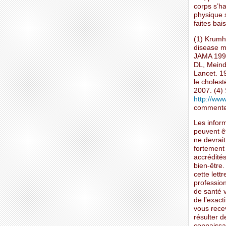
corps s’ha
physique s
faites bai
(1) Krumh
disease mo
JAMA 1990
DL, Meinde
Lancet. 1
le cholest
2007. (4) 
http://ww
commenter
Les inform
peuvent ê
ne devrait
fortement
accrédités
bien-être.
cette lett
profession
de santé v
de l’exacti
vous rece
résulter 
connaissan