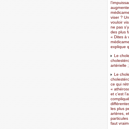
l’impuissa
augmenter
médicamen
viser ? Un
vouloir v
ne pas s’
des plus f
« Dites à 
médicament
explique q
Le chole
cholestéro
artérielle ;
Le chole
cholestéro
ce qui rét
« athérosc
et c’est l
compliqué
différent
les plus p
artères, 
particules
faut vraim