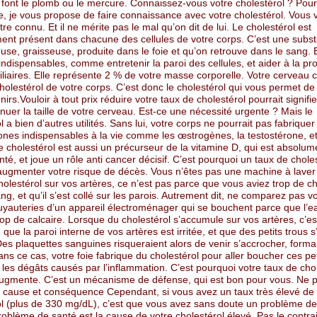
font le plomb ou le mercure. Connaissez-vous votre cholestérol ? Pou
, je vous propose de faire connaissance avec votre cholestérol. Vous v
re connu. Et il ne mérite pas le mal qu’on dit de lui. Le cholestérol est
ment présent dans chacune des cellules de votre corps. C’est une subs
euse, graisseuse, produite dans le foie et qu’on retrouve dans le sang. E
indispensables, comme entretenir la paroi des cellules, et aider à la pr
iliaires. Elle représente 2 % de votre masse corporelle. Votre cerveau c
olestérol de votre corps. C’est donc le cholestérol qui vous permet de
irs.Vouloir à tout prix réduire votre taux de cholestérol pourrait signifi
nuer la taille de votre cerveau. Est-ce une nécessité urgente ? Mais le
l a bien d’autres utilités. Sans lui, votre corps ne pourrait pas fabriquer
nes indispensables à la vie comme les œstrogènes, la testostérone, et
Le cholestérol est aussi un précurseur de la vitamine D, qui est absolume
nté, et joue un rôle anti cancer décisif. C’est pourquoi un taux de choles
augmenter votre risque de décès. Vous n’êtes pas une machine à laver
olestérol sur vos artères, ce n’est pas parce que vous aviez trop de ch
ng, et qu’il s’est collé sur les parois. Autrement dit, ne comparez pas v
tuyauteries d’un appareil électroménager qui se bouchent parce que l’e
rop de calcaire. Lorsque du cholestérol s’accumule sur vos artères, c’es
 que la paroi interne de vos artères est irritée, et que des petits trous s
es plaquettes sanguines risqueraient alors de venir s’accrocher, forma
Dans ce cas, votre foie fabrique du cholestérol pour aller boucher ces pet
 les dégâts causés par l’inflammation. C’est pourquoi votre taux de cho
ugmente. C’est un mécanisme de défense, qui est bon pour vous. Ne 
 cause et conséquence Cependant, si vous avez un taux très élevé de
ol (plus de 330 mg/dL), c’est que vous avez sans doute un problème de
oblème de santé est la cause de votre cholestérol élevé. Pas le contrai