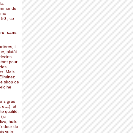
la
ecommande
même
 50 ; ce
rol sans
tères, il
ue, plutôt
édecins
tant pour
 des
es. Mais
Eliminez
le sirop de
origine
ons gras
etc.), et
e qualité,
 (si
ive, huile
L’odeur de
is votre