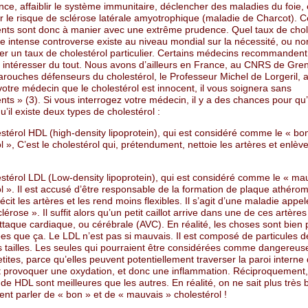
nce, affaiblir le système immunitaire, déclencher des maladies du foie, 
 le risque de sclérose latérale amyotrophique (maladie de Charcot). C
ts sont donc à manier avec une extrême prudence. Quel taux de chol
e intense controverse existe au niveau mondial sur la nécessité, ou no
iser un taux de cholestérol particulier. Certains médecins recommande
y intéresser du tout. Nous avons d’ailleurs en France, au CNRS de Gre
arouches défenseurs du cholestérol, le Professeur Michel de Lorgeril, 
votre médecin que le cholestérol est innocent, il vous soignera sans
s » (3). Si vous interrogez votre médecin, il y a des chances pour qu’
u’il existe deux types de cholestérol :
stérol HDL (high-density lipoprotein), qui est considéré comme le « bo
l », C’est le cholestérol qui, prétendument, nettoie les artères et enlèv
stérol LDL (Low-density lipoprotein), qui est considéré comme le « ma
l ». Il est accusé d’être responsable de la formation de plaque athéro
récit les artères et les rend moins flexibles. Il s’agit d’une maladie appe
lérose ». Il suffit alors qu’un petit caillot arrive dans une de ces artères
’attaque cardiaque, ou cérébrale (AVC). En réalité, les choses sont bien 
es que ça. Le LDL n’est pas si mauvais. Il est composé de particules d
es tailles. Les seules qui pourraient être considérées comme dangereus
etites, parce qu’elles peuvent potentiellement traverser la paroi interne
et provoquer une oxydation, et donc une inflammation. Réciproquement,
 de HDL sont meilleures que les autres. En réalité, on ne sait plus très bi
ent parler de « bon » et de « mauvais » cholestérol !