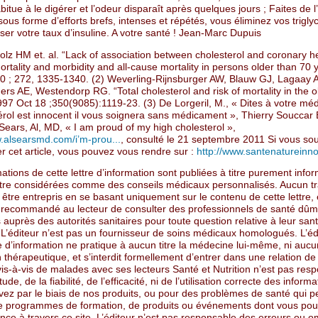
bitue à le digérer et l’odeur disparaît après quelques jours ; Faites de l
ous forme d’efforts brefs, intenses et répétés, vous éliminez vos trigly
sser votre taux d’insuline. A votre santé ! Jean-Marc Dupuis
olz HM et. al. “Lack of association between cholesterol and coronary h
rtality and morbidity and all-cause mortality in persons older than 70 
 ; 272, 1335-1340. (2) Weverling-Rijnsburger AW, Blauw GJ, Lagaay
rs AE, Westendorp RG. “Total cholesterol and risk of mortality in the ol
997 Oct 18 ;350(9085):1119-23. (3) De Lorgeril, M., « Dites à votre mé
érol est innocent il vous soignera sans médicament », Thierry Souccar 
Sears, Al, MD, « I am proud of my high cholesterol »,
w.alsearsmd.com/i’m-prou...
, consulté le 21 septembre 2011 Si vous so
 cet article, vous pouvez vous rendre sur :
http://www.santenatureinnov
ations de cette lettre d’information sont publiées à titre purement infor
tre considérées comme des conseils médicaux personnalisés. Aucun t
 être entrepris en se basant uniquement sur le contenu de cette lettre, e
 recommandé au lecteur de consulter des professionnels de santé dûm
 auprès des autorités sanitaires pour toute question relative à leur sant
 L’éditeur n’est pas un fournisseur de soins médicaux homologués. L’éd
re d’information ne pratique à aucun titre la médecine lui-même, ni auc
 thérapeutique, et s’interdit formellement d’entrer dans une relation de 
is-à-vis de malades avec ses lecteurs Santé et Nutrition n’est pas res
tude, de la fiabilité, de l’efficacité, ni de l’utilisation correcte des infor
vez par le biais de nos produits, ou pour des problèmes de santé qui 
de programmes de formation, de produits ou événements dont vous pou
ce à travers ce site. L’éditeur n’est pas responsable des erreurs ou o