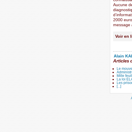
Aucune de
diagnostiq
d’informat
2000 euro
message à
Voir en 
Alain KAL
Articles 
Le mouve
Administr
Mille feui
La loi E
Les priso
[...]