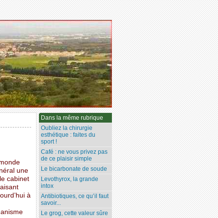
Dans la même rubrique
Oubliez la chirurgie
esthétique : faites du
sport !
Café : ne vous privez pas
de ce plaisir simple
u monde
Le bicarbonate de soude
néral une
 le cabinet
Levothyrox, la grande
intox
aisant
ourd’hui à
Antibiotiques, ce qu’il faut
savoir...
rganisme
Le grog, cette valeur sûre