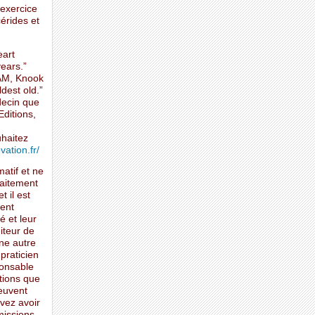
’exercice
cérides et
eart
years.”
 AM, Knook
dest old.”
decin que
Editions,
uhaitez
ation.fr/
matif et ne
raitement
t il est
ent
é et leur
iteur de
une autre
praticien
ponsable
mations que
peuvent
vez avoir
missions.