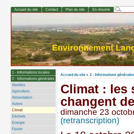
Accueil du site
Contact
Plan du site
En résumé
Environnement Lan
1 - Informations locales
Accueil du site
2 - Informations générale
>
2 - Informations générales
Climat : les
Abeilles
Agriculture.
changent de
Alimentation
Autres
dimanche 23 octob
Climat
Déchets
(retranscription)
Energie
Faune