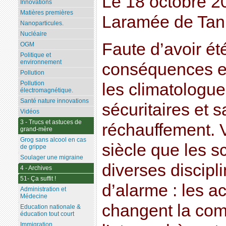
Le 18 octobre 2
Innovations
Matières premières
Laramée de Tan
Nanoparticules.
Nucléaire
Faute d’avoir ét
OGM
Politique et
environnement
conséquences e
Pollution
Pollution
les climatologue
électromagnétique.
Santé nature innovations
sécuritaires et s
Vidéos
3 - Trucs et astuces de
réchauffement. V
grand-mère
Grog sans alcool en cas
siècle que les s
de grippe
Soulager une migraine
diverses discipli
4 - Archives
51- Ça suffit !
d’alarme : les a
Administration et
Médecine
changent la com
Education nationale &
éducation tout court
Immigration