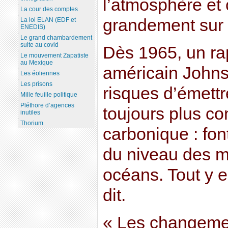
l’atmosphère et 
La cour des comptes
grandement sur l
La loi ELAN (EDF et
ENEDIS)
Le grand chambardement
suite au covid
Dès 1965, un ra
Le mouvement Zapatiste
au Mexique
américain Johns
Les éoliennes
Les prisons
risques d’émettr
Mille feuille politique
Pléthore d’agences
toujours plus c
inutiles
Thorium
carbonique : fo
du niveau des me
océans. Tout y e
dit.
« Les changemen