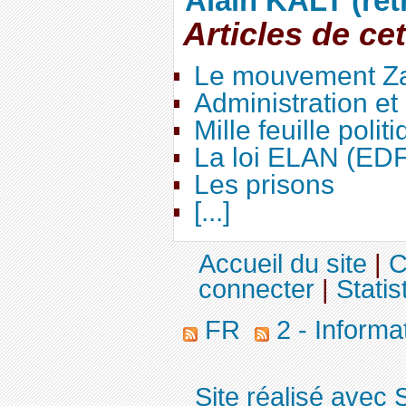
Alain KALT (ret
Articles de ce
Le mouvement Za
Administration e
Mille feuille polit
La loi ELAN (ED
Les prisons
[...]
Accueil du site
|
C
connecter
|
Statis
FR
2 - Informa
Site réalisé avec 