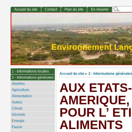
Accueil du site
Contact
Plan du site
En résumé
Environnement Lan
1 - Informations locales
Accueil du site
2 - Informations générale
>
2 - Informations générales
AUX ETATS-
Abeilles
Agriculture.
AMERIQUE,
Alimentation
Autres
POUR L’ E
Climat
Déchets
ALIMENTS
Energie
Faune