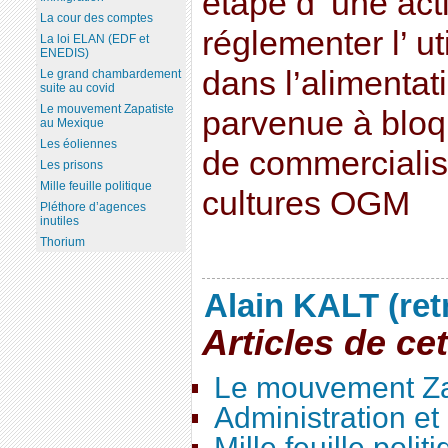
étape d’ une act
La cour des comptes
réglementer l’ u
La loi ELAN (EDF et
ENEDIS)
dans l’alimentati
Le grand chambardement
suite au covid
Le mouvement Zapatiste
parvenue à bloqu
au Mexique
Les éoliennes
de commercialis
Les prisons
Mille feuille politique
cultures OGM
Pléthore d’agences
inutiles
Thorium
Alain KALT (ret
Articles de ce
Le mouvement Za
Administration e
Mille feuille polit