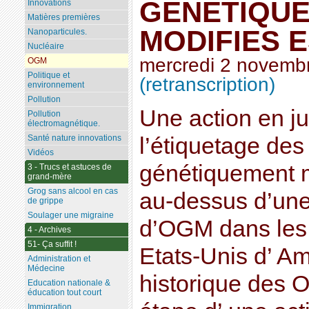
GENETIQU
Innovations
Matières premières
MODIFIES 
Nanoparticules.
Nucléaire
mercredi 2 novemb
OGM
Politique et
(retranscription)
environnement
Pollution
Une action en ju
Pollution
électromagnétique.
Santé nature innovations
l’étiquetage de
Vidéos
génétiquement mo
3 - Trucs et astuces de
grand-mère
Grog sans alcool en cas
au-dessus d’une
de grippe
Soulager une migraine
d’OGM dans les 
4 - Archives
51- Ça suffit !
Etats-Unis d’ A
Administration et
Médecine
historique des 
Education nationale &
éducation tout court
Immigration