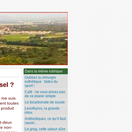
Dans la même rubrique
Oubliez la chirurgie
esthétique : faites du
sel ?
sport !
Café : ne vous privez pas
de ce plaisir simple
 me suis
Le bicarbonate de soude
nent toutes
 produit
Levothyrox, la grande
intox
Antibiotiques, ce qu’il faut
gt-deux
savoir...
ue non-
Le grog, cette valeur sûre