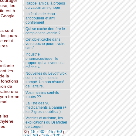
décourager
Rappel amical à propos
buse, les
du vaccin anti-grippe
ite est à
La feuille de chou
e Google
antidouleur et anti
gonflement
Qui se cache derrière le
tes sont
complot anti-vaccin ?
les jours
Cet objet caché dans
e celui
votre poche pourrit votre
ures
santé
Industrie
pharmaceutique : le
s
rapport qui a « vendu la
rillante.
mèche »
ant les
Nouvelles du Lévothyrox :
de la
comment je me suis
s fonctions
trompé. Un bon résumé
tion de
de l’affaire.
traîne une
Vos intestins sont-ils
oyen terme
troués ??
rmal.
La liste des 90
médicaments à bannir (+
-
les 2 gros « oublis » )
s les
Vaccins et autisme, les
ethylène
explications du Dr Michel
des
de Lorgeril
.
0
15
30
45
60
|
|
|
|
|
75
90
105
120
...
|
|
|
|