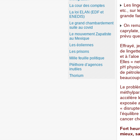
Les ling
La cour des comptes
etc., sur 
La loi ELAN (EDF et
grande fam
ENEDIS)
Le grand chambardement
On remar
suite au covid
caprylate,
Le mouvement Zapatiste
prévu que
au Mexique
Les éoliennes
Effrayé, j
de lingett
Les prisons
et à l’alo
Mille feuille politique
Elles « ne
Pléthore d’agences
pH physiol
inutiles
de pétrole
Thorium
beaucoup 
Le problèm
méthylpar
accélère 
exposée a
« disrupte
l’équilibr
cancer c
Fort heur
mieux, sa