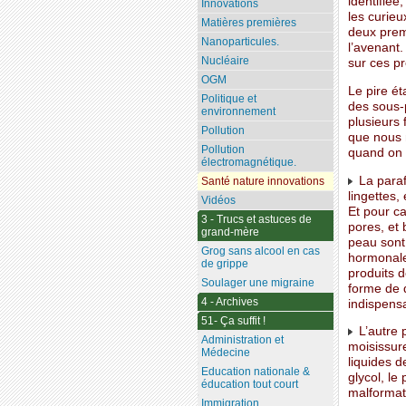
identifiée
Innovations
les curieu
Matières premières
deux premi
Nanoparticules.
l’avenant.
Nucléaire
sur ces pr
OGM
Le pire ét
Politique et
des sous-p
environnement
plusieurs 
Pollution
que nous 
Pollution
quand on s
électromagnétique.
La paraff
Santé nature innovations
lingettes,
Vidéos
Et pour c
3 - Trucs et astuces de
pores, et 
grand-mère
peau sont 
Grog sans alcool en cas
hormonales
de grippe
produits d
Soulager une migraine
forme de 
4 - Archives
indispensa
51- Ça suffit !
L’autre p
Administration et
moisissure
Médecine
liquides d
Education nationale &
glycol, l
éducation tout court
malformati
Immigration