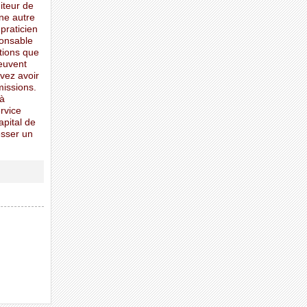
iteur de
une autre
praticien
ponsable
mations que
peuvent
vez avoir
missions.
 à
ervice
apital de
esser un