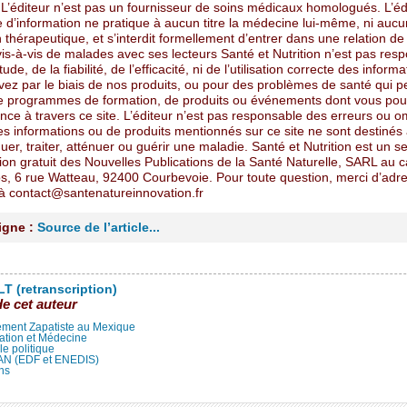
 L’éditeur n’est pas un fournisseur de soins médicaux homologués. L’éd
re d’information ne pratique à aucun titre la médecine lui-même, ni auc
 thérapeutique, et s’interdit formellement d’entrer dans une relation de 
is-à-vis de malades avec ses lecteurs Santé et Nutrition n’est pas res
tude, de la fiabilité, de l’efficacité, ni de l’utilisation correcte des infor
vez par le biais de nos produits, ou pour des problèmes de santé qui 
de programmes de formation, de produits ou événements dont vous pou
ce à travers ce site. L’éditeur n’est pas responsable des erreurs ou o
s informations ou de produits mentionnés sur ce site ne sont destinés
uer, traiter, atténuer ou guérir une maladie. Santé et Nutrition est un s
ion gratuit des Nouvelles Publications de la Santé Naturelle, SARL au c
s, 6 rue Watteau, 92400 Courbevoie. Pour toute question, merci d’adr
 contact@santenatureinnovation.fr
ligne :
Source de l’article...
T (retranscription)
de cet auteur
ment Zapatiste au Mexique
ation et Médecine
lle politique
LAN (EDF et ENEDIS)
ns