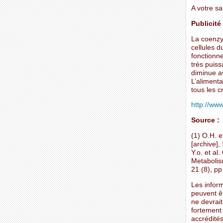
A votre s
Publicité
La coenzy
cellules d
fonctionn
très puiss
diminue av
L’aliment
tous les cr
http://www.
Source :
(1) O.H. 
[archive],
Y.o. et al
Metabolis
21 (8), p
Les inform
peuvent ê
ne devrait
fortement
accrédités