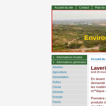
Accueil du site
Contact
Plan du 
Envir
1 - Informations locales
Accueil du 
2 - Informations générales
Laveri
Abeilles
Agriculture.
lundi 28 nov
Alimentation
En lavant
Autres
demandé ce
les matièr
Climat
m**dique »
Déchets
Energie
Première c
Faune
produits c