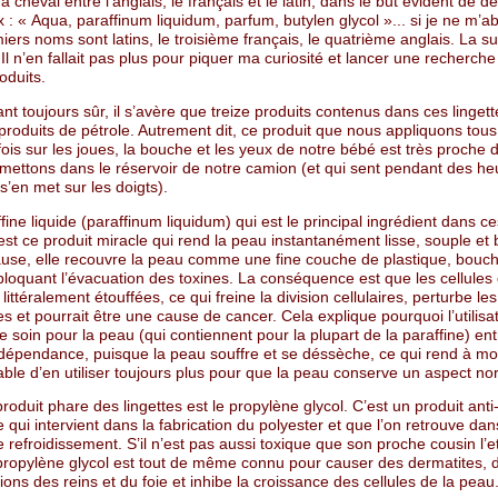
, à cheval entre l’anglais, le français et le latin, dans le but évident de 
x : « Aqua, paraffinum liquidum, parfum, butylen glycol »... si je ne m’a
ers noms sont latins, le troisième français, le quatrième anglais. La su
 Il n’en fallait pas plus pour piquer ma curiosité et lancer une recherch
oduits.
ant toujours sûr, il s’avère que treize produits contenus dans ces linget
roduits de pétrole. Autrement dit, ce produit que nous appliquons tous 
fois sur les joues, la bouche et les yeux de notre bébé est très proche d
mettons dans le réservoir de notre camion (et qui sent pendant des he
’en met sur les doigts).
ine liquide (paraffinum liquidum) qui est le principal ingrédient dans ce
 est ce produit miracle qui rend la peau instantanément lisse, souple et b
ause, elle recouvre la peau comme une fine couche de plastique, bouch
bloquant l’évacuation des toxines. La conséquence est que les cellules 
littéralement étouffées, ce qui freine la division cellulaires, perturbe le
 et pourrait être une cause de cancer. Cela explique pourquoi l’utilisa
e soin pour la peau (qui contiennent pour la plupart de la paraffine) en
dépendance, puisque la peau souffre et se déssèche, ce qui rend à m
ble d’en utiliser toujours plus pour que la peau conserve un aspect no
roduit phare des lingettes est le propylène glycol. C’est un produit anti
 qui intervient dans la fabrication du polyester et que l’on retrouve dan
e refroidissement. S’il n’est pas aussi toxique que son proche cousin l’
e propylène glycol est tout de même connu pour causer des dermatites, 
ons des reins et du foie et inhibe la croissance des cellules de la peau