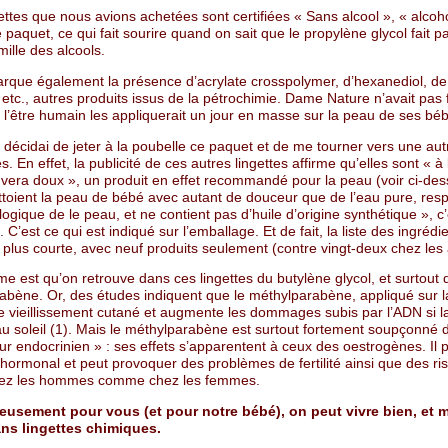
ettes que nous avions achetées sont certifiées « Sans alcool », « alcoho
le paquet, ce qui fait sourire quand on sait que le propylène glycol fait pa
ille des alcools.
que également la présence d’acrylate crosspolymer, d’hexanediol, de 
 etc., autres produits issus de la pétrochimie. Dame Nature n’avait pas
 l’être humain les appliquerait un jour en masse sur la peau de ses bé
e décidai de jeter à la poubelle ce paquet et de me tourner vers une a
es. En effet, la publicité de ces autres lingettes affirme qu’elles sont « à
e vera doux », un produit en effet recommandé pour la peau (voir ci-des
ttoient la peau de bébé avec autant de douceur que de l’eau pure, resp
ogique de le peau, et ne contient pas d’huile d’origine synthétique », c’
. C’est ce qui est indiqué sur l’emballage. Et de fait, la liste des ingrédi
plus courte, avec neuf produits seulement (contre vingt-deux chez les 
e est qu’on retrouve dans ces lingettes du butylène glycol, et surtout 
abène. Or, des études indiquent que le méthylparabène, appliqué sur l
le vieillissement cutané et augmente les dommages subis par l’ADN si l
u soleil (1). Mais le méthylparabène est surtout fortement soupçonné d
ur endocrinien » : ses effets s’apparentent à ceux des oestrogènes. Il 
e hormonal et peut provoquer des problèmes de fertilité ainsi que des r
hez les hommes comme chez les femmes.
eusement pour vous (et pour notre bébé), on peut vivre bien, et
ns lingettes chimiques.