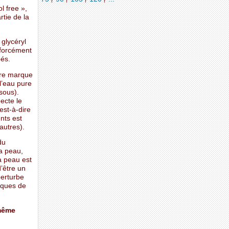
l free »,
rtie de la
glycéryl
 forcément
bés.
utre marque
 l’eau pure
sous).
ecte le
est-à-dire
ents est
autres).
du
a peau,
a peau est
’être un
perturbe
isques de
 même