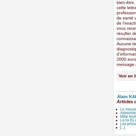
bien-être.
cette lett
profession
de santé v
de l’exacti
vous rece
résulter 
connaissan
Aucune de
diagnostiq
d’informat
2000 euro
message à
Voir en 
Alain KAL
Articles 
Le mouve
Administr
Mille feui
La loi E
Les priso
[...]