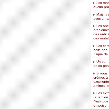
Les marq
aucun prod
Mais la 
avec un sa
Les anti-
problèmes 
des radica
des mutati
Les caro
belle peau
risque de
Un bon a
de sa pea
Si vous 
crèmes à b
excellente
aminés, le
Les extra
(attentio
l’habitude
empoisonn