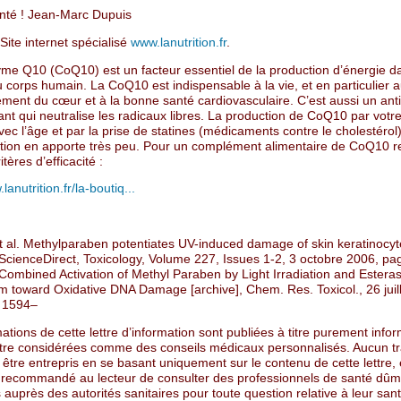
anté ! Jean-Marc Dupuis
Site internet spécialisé
www.lanutrition.fr
.
me Q10 (CoQ10) est un facteur essentiel de la production d’énergie d
u corps humain. La CoQ10 est indispensable à la vie, et en particulier 
ement du cœur et à la bonne santé cardiovasculaire. C’est aussi un ant
ant qui neutralise les radicaux libres. La production de CoQ10 par votr
ec l’âge et par la prise de statines (médicaments contre le cholestérol)
ation en apporte très peu. Pour un complément alimentaire de CoQ10 r
itères d’efficacité :
lanutrition.fr/la-boutiq...
et al. Methylparaben potentiates UV-induced damage of skin keratinocyt
 ScienceDirect, Toxicology, Volume 227, Issues 1-2, 3 octobre 2006, pa
. Combined Activation of Methyl Paraben by Light Irradiation and Estera
m toward Oxidative DNA Damage [archive], Chem. Res. Toxicol., 26 juil
p 1594–
ations de cette lettre d’information sont publiées à titre purement infor
tre considérées comme des conseils médicaux personnalisés. Aucun t
 être entrepris en se basant uniquement sur le contenu de cette lettre, e
 recommandé au lecteur de consulter des professionnels de santé dûm
 auprès des autorités sanitaires pour toute question relative à leur sant