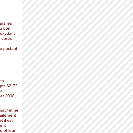
ans les
au bon
ioxydant
e corps
.
espectant
es
ges 62-72.
se
let 2008,
matif et ne
raitement
t il est
ent
é et leur