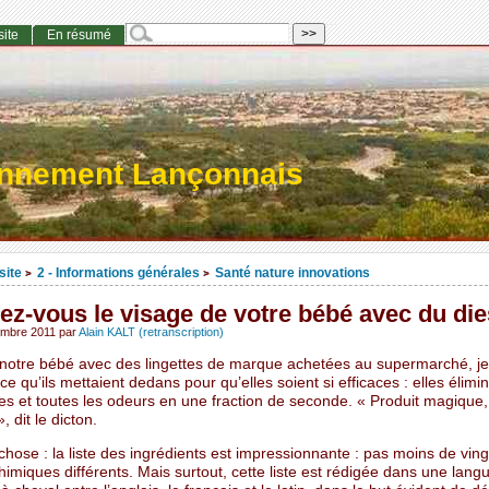
site
En résumé
onnement Lançonnais
site
2 - Informations générales
Santé nature innovations
>
>
ez-vous le visage de votre bébé avec du die
embre 2011
par
Alain KALT (retranscription)
 notre bébé avec des lingettes de marque achetées au supermarché, je
 qu’ils mettaient dedans pour qu’elles soient si efficaces : elles élimi
es et toutes les odeurs en une fraction de seconde. « Produit magique,
, dit le dicton.
hose : la liste des ingrédients est impressionnante : pas moins de vin
himiques différents. Mais surtout, cette liste est rédigée dans une lang