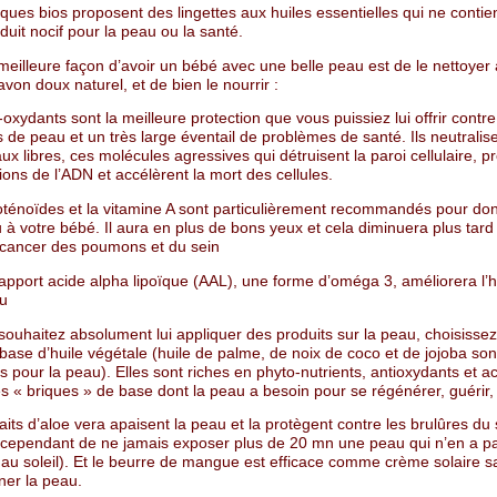
ues bios proposent des lingettes aux huiles essentielles qui ne contie
uit nocif pour la peau ou la santé.
meilleure façon d’avoir un bébé avec une belle peau est de le nettoyer à
von doux naturel, et de bien le nourrir :
oxydants sont la meilleure protection que vous puissiez lui offrir contre
de peau et un très large éventail de problèmes de santé. Ils neutralisen
ux libres, ces molécules agressives qui détruisent la paroi cellulaire, 
ons de l’ADN et accélèrent la mort des cellules.
ténoïdes et la vitamine A sont particulièrement recommandés pour do
 à votre bébé. Il aura en plus de bons yeux et cela diminuera plus tard
 cancer des poumons et du sein
pport acide alpha lipoïque (AAL), une forme d’oméga 3, améliorera l’h
u
souhaitez absolument lui appliquer des produits sur la peau, choisisse
ase d’huile végétale (huile de palme, de noix de coco et de jojoba son
s pour la peau). Elles sont riches en phyto-nutrients, antioxydants et a
s « briques » de base dont la peau a besoin pour se régénérer, guérir, e
its d’aloe vera apaisent la peau et la protègent contre les brulûres du s
n cependant de ne jamais exposer plus de 20 mn une peau qui n’en a p
 au soleil). Et le beurre de mangue est efficace comme crème solaire s
er la peau.