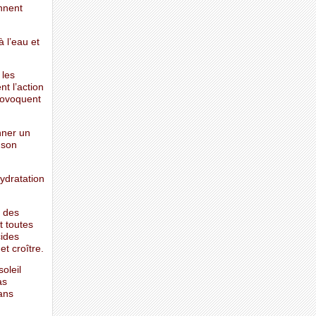
nnent
 l’eau et
 les
t l’action
provoquent
nner un
 son
ydratation
z des
t toutes
cides
t croître.
oleil
as
ans