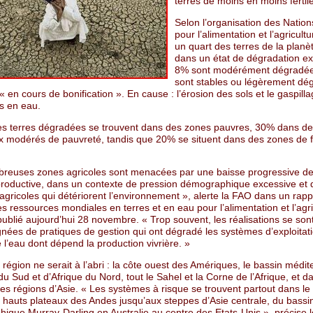
terres de moins en moins fertil
Selon l’organisation des Nation
pour l’alimentation et l’agricult
un quart des terres de la planè
dans un état de dégradation e
8% sont modérément dégradé
sont stables ou légèrement dé
 en cours de bonification ». En cause : l’érosion des sols et le gaspill
s en eau.
s terres dégradées se trouvent dans des zones pauvres, 30% dans d
x modérés de pauvreté, tandis que 20% se situent dans des zones de f
reuses zones agricoles sont menacées par une baisse progressive de
productive, dans un contexte de pression démographique excessive et 
agricoles qui détériorent l’environnement », alerte la FAO dans un rappo
es ressources mondiales en terres et en eau pour l’alimentation et l’agri
publié aujourd’hui 28 novembre. « Trop souvent, les réalisations se son
ées de pratiques de gestion qui ont dégradé les systèmes d’exploitati
e l’eau dont dépend la production vivrière. »
région ne serait à l’abri : la côte ouest des Amériques, le bassin médi
u Sud et d’Afrique du Nord, tout le Sahel et la Corne de l’Afrique, et d
s régions d’Asie. « Les systèmes à risque se trouvent partout dans l
s hauts plateaux des Andes jusqu’aux steppes d’Asie centrale, du bassi
ique Murray-Darling en Australie au centre des Etats-Unis », précise l