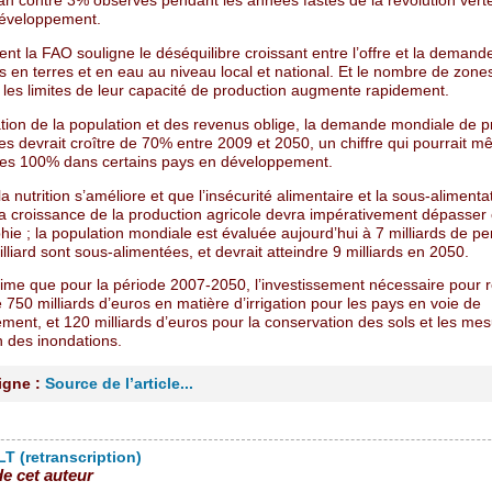
an contre 3% observés pendant les années fastes de la révolution vert
éveloppement.
t la FAO souligne le déséquilibre croissant entre l’offre et la demand
 en terres et en eau au niveau local et national. Et le nombre de zone
 les limites de leur capacité de production augmente rapidement.
ion de la population et des revenus oblige, la demande mondiale de p
es devrait croître de 70% entre 2009 et 2050, un chiffre qui pourrait 
 les 100% dans certains pays en développement.
a nutrition s’améliore et que l’insécurité alimentaire et la sous-alimenta
la croissance de la production agricole devra impérativement dépasser c
ie ; la population mondiale est évaluée aujourd’hui à 7 milliards de p
lliard sont sous-alimentées, et devrait atteindre 9 milliards en 2050.
ime que pour la période 2007-2050, l’investissement nécessaire pour r
e 750 milliards d’euros en matière d’irrigation pour les pays en voie de
ment, et 120 milliards d’euros pour la conservation des sols et les me
n des inondations.
ligne :
Source de l’article...
T (retranscription)
de cet auteur