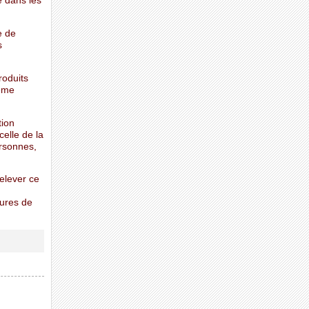
e dans les
e de
s
roduits
même
tion
elle de la
ersonnes,
elever ce
sures de