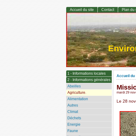
Accueil du site
Contact
Plan du 
Envir
1 - Informations locales
Accueil du 
2 - Informations générales
Missio
Abeilles
Agriculture.
mardi 29 no
Alimentation
Le 28 nov
Autres
Climat
Déchets
Energie
Faune