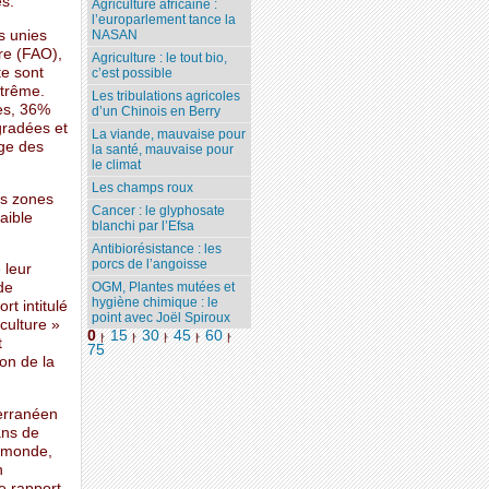
es.
Agriculture africaine :
l’europarlement tance la
s unies
NASAN
ure (FAO),
Agriculture : le tout bio,
te sont
c’est possible
xtrême.
Les tribulations agricoles
es, 36%
d’un Chinois en Berry
gradées et
La viande, mauvaise pour
age des
la santé, mauvaise pour
le climat
Les champs roux
es zones
Cancer : le glyphosate
aible
blanchi par l’Efsa
Antibiorésistance : les
porcs de l’angoisse
 leur
de
OGM, Plantes mutées et
hygiène chimique : le
rt intitulé
point avec Joël Spiroux
culture »
0
15
30
45
60
|
|
|
|
|
t
75
on de la
terranéen
ans de
e monde,
n
e rapport