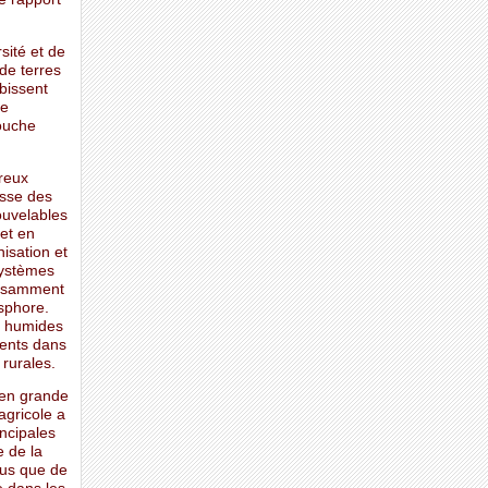
sité et de
de terres
ubissent
le
couche
reux
isse des
ouvelables
met en
isation et
systèmes
ffisamment
sphore.
s humides
ments dans
rurales.
 en grande
agricole a
ncipales
e de la
lus que de