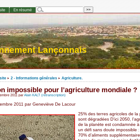
site
En résumé
onnement Lançonnais
site
2 - Informations générales
Agriculture.
>
>
n impossible pour l’agriculture mondiale ?
vembre 2011
par
Alain KALT (retranscription)
embre 2011 par Geneviève De Lacour
25% des terres agricoles de la
sont dégradées D’ici 2050, l’agr
de la planète est condamnée à 
un défi sans doute impossible :
70% d’aliments supplémentaire