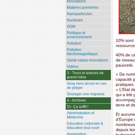
Innovations
Matières premières
Nanoparticules.
Nucléaire
OGM
Politique et
environnement
10% sont «
Pollution
ressource
Pollution
électromagnétique.
40% de ce
de niveau
Santé nature innovations
pauvreté.
Vidéos
3 - Trucs et astuces de
« De nomb
grand-mère
capacité 
Grog sans alcool en cas
pratiques 
de grippe
« L’Etat d
Soulager une migraine
qui a été 
accompagn
4 - Archives
terre et d
51- Ça suffit !
Administration et
Et aucune 
Médecine
d’Europe d
Education nationale &
nombreuse
éducation tout court
depuis le
Immigration
hydrograph