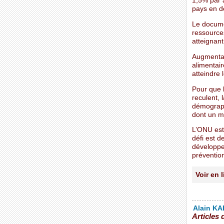
1,5% par 
pays en d
Le documen
ressources
atteignant
Augmentat
alimentair
atteindre
Pour que l
reculent, 
démograph
dont un mi
L’ONU est
défi est d
développe
préventio
Voir en 
Alain KAL
Articles 