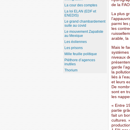
de la FAO
La cour des comptes
La loi ELAN (EDF et
La plus gr
ENEDIS)
l’appauvri
Le grand chambardement
parmi les 
suite au covid
les contre
Le mouvement Zapatiste
ruissellem
au Mexique
arable, la
Les éoliennes
Mais le f
Les prisons
systèmes e
Mille feuille politique
niveaux d
Pléthore d’agences
présentent
inutiles
garde l’a
Thorium
la polluti
liés à l’
et leurs 
De nombre
sont en tr
les nappe
« Entre 1
partie grâ
fait un b
cultures.
productio