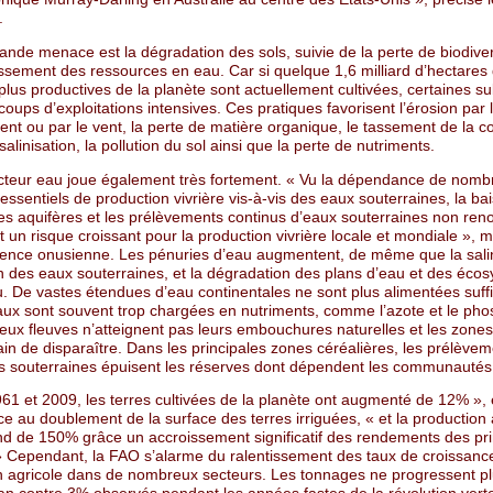
.
ande menace est la dégradation des sols, suivie de la perte de biodiver
ssement des ressources en eau. Car si quelque 1,6 milliard d’hectares 
plus productives de la planète sont actuellement cultivées, certaines s
coups d’exploitations intensives. Ces pratiques favorisent l’érosion par 
ent ou par le vent, la perte de matière organique, le tassement de la 
 salinisation, la pollution du sol ainsi que la perte de nutriments.
acteur eau joue également très fortement. « Vu la dépendance de nomb
ssentiels de production vivrière vis-à-vis des eaux souterraines, la ba
es aquifères et les prélèvements continus d’eaux souterraines non ren
 un risque croissant pour la production vivrière locale et mondiale », 
gence onusienne. Les pénuries d’eau augmentent, de même que la salin
on des eaux souterraines, et la dégradation des plans d’eau et des éco
eau. De vastes étendues d’eau continentales ne sont plus alimentées su
eaux sont souvent trop chargées en nutriments, comme l’azote et le pho
ux fleuves n’atteignent pas leurs embouchures naturelles et les zone
ain de disparaître. Dans les principales zones céréalières, les prélève
s souterraines épuisent les réserves dont dépendent les communautés 
961 et 2009, les terres cultivées de la planète ont augmenté de 12% »,
ce au doublement de la surface des terres irriguées, « et la production 
ond de 150% grâce un accroissement significatif des rendements des pri
 » Cependant, la FAO s’alarme du ralentissement des taux de croissanc
n agricole dans de nombreux secteurs. Les tonnages ne progressent p