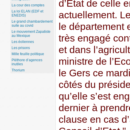
d’Etat de celle 
La cour des comptes
La loi ELAN (EDF et
actuellement. L
ENEDIS)
Le grand chambardement
le département 
suite au covid
Le mouvement Zapatiste
très engagé con
au Mexique
Les éoliennes
et dans l’agricul
Les prisons
Mille feuille politique
ministre de l’Ec
Pléthore d’agences
inutiles
le Gers ce mard
Thorium
côtés du préside
qu’elle s’est e
dernier à prendr
clause en cas d’