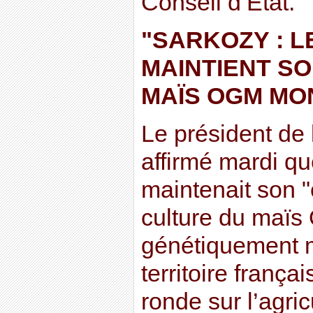
Conseil d’Etat."
"SARKOZY : 
MAINTIENT SO
MAÏS OGM M
Le président de
affirmé mardi q
maintenait son "
culture du maï
génétiquement m
territoire françai
ronde sur l’agri