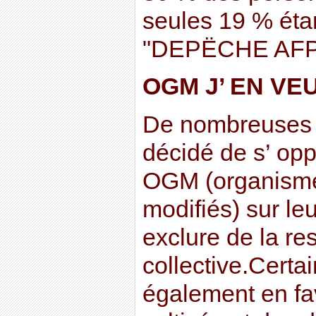
seules 19 % étan
"DEPËCHE AF
OGM J’ EN VEU
De nombreuses
décidé de s’ opp
OGM (organism
modifiés) sur leu
exclure de la re
collective.Certa
également en fav