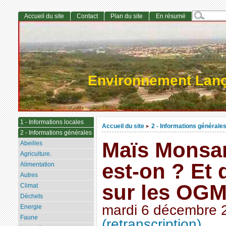
Accueil du site
Contact
Plan du site
En résumé
Environnement Lan
1 - Informations locales
Accueil du site
2 - Informations générale
>
2 - Informations générales
Maïs Monsan
Abeilles
Agriculture.
est-on ? Et
Alimentation
Autres
sur les OGM
Climat
Déchets
mardi 6 décembre 
Energie
Faune
(retranscription)