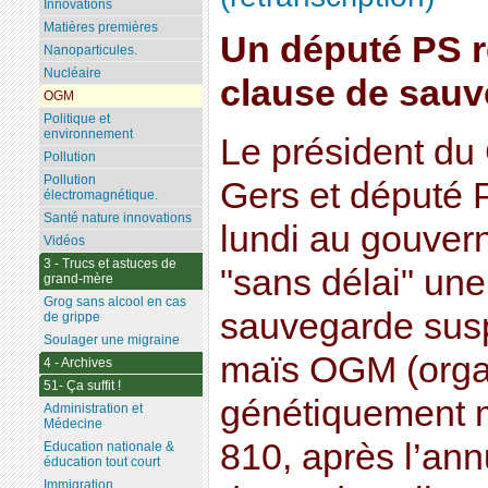
Innovations
Matières premières
Un député PS r
Nanoparticules.
Nucléaire
clause de sauv
OGM
Politique et
environnement
Le président du
Pollution
Pollution
Gers et député
électromagnétique.
Santé nature innovations
lundi au gouver
Vidéos
3 - Trucs et astuces de
"sans délai" une
grand-mère
Grog sans alcool en cas
sauvegarde susp
de grippe
Soulager une migraine
maïs OGM (org
4 - Archives
51- Ça suffit !
génétiquement 
Administration et
Médecine
810, après l’ann
Education nationale &
éducation tout court
Immigration