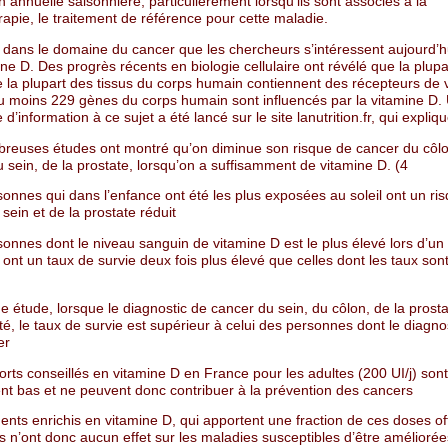
 annuelle saisonnière, particulièrement lorsqu’ils sont associés à la
apie, le traitement de référence pour cette maladie.
 dans le domaine du cancer que les chercheurs s’intéressent aujourd’hu
ine D. Des progrès récents en biologie cellulaire ont révélé que la plupa
e la plupart des tissus du corps humain contiennent des récepteurs de 
au moins 229 gènes du corps humain sont influencés par la vitamine D.
’information à ce sujet a été lancé sur le site lanutrition.fr, qui expliq
euses études ont montré qu’on diminue son risque de cancer du côlo
 sein, de la prostate, lorsqu’on a suffisamment de vitamine D. (4
onnes qui dans l’enfance ont été les plus exposées au soleil ont un ri
sein et de la prostate réduit
onnes dont le niveau sanguin de vitamine D est le plus élevé lors d’un
ont un taux de survie deux fois plus élevé que celles dont les taux sont
 étude, lorsque le diagnostic de cancer du sein, du côlon, de la prosta
é, le taux de survie est supérieur à celui des personnes dont le diagnos
er
rts conseillés en vitamine D en France pour les adultes (200 UI/j) sont
ent bas et ne peuvent donc contribuer à la prévention des cancers
ents enrichis en vitamine D, qui apportent une fraction de ces doses off
s n’ont donc aucun effet sur les maladies susceptibles d’être améliorée