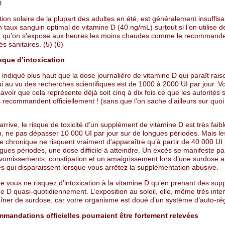
D
tion solaire de la plupart des adultes en été, est généralement insuffis
 taux sanguin optimal de vitamine D (40 ng/mL) surtout si l’on utilise 
et qu’on s’expose aux heures les moins chaudes comme le recommanden
és sanitaires. (5) (6)
sque d’intoxication
 indiqué plus haut que la dose journalière de vitamine D qui paraît rai
ui au vu des recherches scientifiques est de 1000 à 2000 UI par jour. 
savoir que cela représente déjà soit cinq à dix fois ce que les autorités 
 recommandent officiellement ! (sans que l’on sache d’ailleurs sur quoi 
 arrive, le risque de toxicité d’un supplément de vitamine D est très faibl
n, ne pas dépasser 10 000 UI par jour sur de longues périodes. Mais le
 chronique ne risquent vraiment d’apparaître qu’à partir de 40 000 UI 
gues périodes, une dose difficile à atteindre. Un excès se manifeste pa
vomissements, constipation et un amaigrissement lors d’une surdose a
 qui disparaissent lorsque vous arrêtez la supplémentation abusive.
ue vous ne risquez d’intoxication à la vitamine D qu’en prenant des su
e D quasi-quotidiennement. L’exposition au soleil, elle, même très inte
aîner de surdose, car votre organisme est doué d’un système d’auto-rég
mandations officielles pourraient être fortement relevées