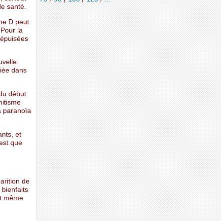
de santé.
ine D peut
 Pour la
 épuisées
uvelle
liée dans
 du début
hitisme
la paranoïa
nts, et
 est que
parition de
 bienfaits
est même