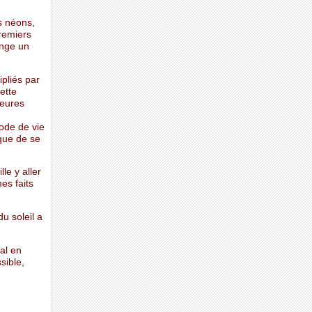
s néons,
premiers
onge un
ipliés par
uette
heures
ode de vie
 que de se
lle y aller
es faits
u soleil a
al en
sible,