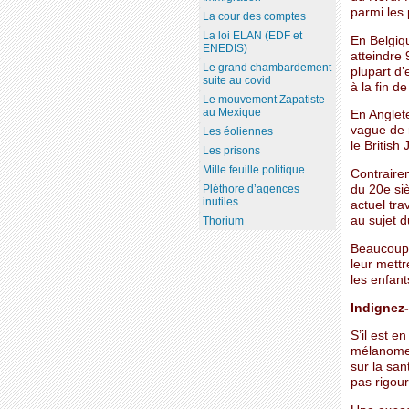
parmi les 
La cour des comptes
La loi ELAN (EDF et
En Belgiq
ENEDIS)
atteindre 
Le grand chambardement
plupart d’
suite au covid
à la fin d
Le mouvement Zapatiste
au Mexique
En Anglete
vague de 
Les éoliennes
le British
Les prisons
Mille feuille politique
Contraire
du 20e siè
Pléthore d’agences
inutiles
actuel tra
au sujet d
Thorium
Beaucoup d
leur mettr
les enfant
Indignez-
S’il est e
mélanomes 
sur la sa
pas rigou