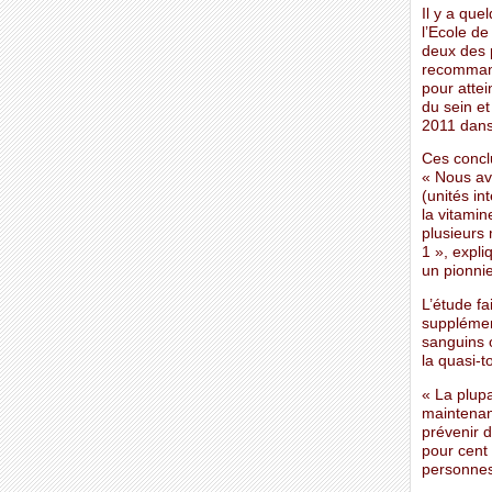
Il y a que
l’Ecole d
deux des 
recommanda
pour attei
du sein et
2011 dans
Ces concl
« Nous av
(unités in
la vitamin
plusieurs 
1 », expli
un pionnie
L’étude fa
supplémen
sanguins 
la quasi-t
« La plupa
maintenant
prévenir 
pour cent 
personnes 