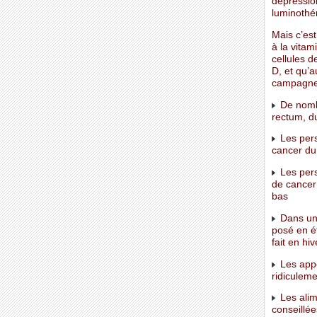
dépression
luminothér
Mais c’est
à la vitam
cellules d
D, et qu’
campagne d
De nombr
rectum, du
Les pers
cancer du 
Les pers
de cancer 
bas
Dans une
posé en ét
fait en hiv
Les appo
ridiculem
Les alim
conseillée