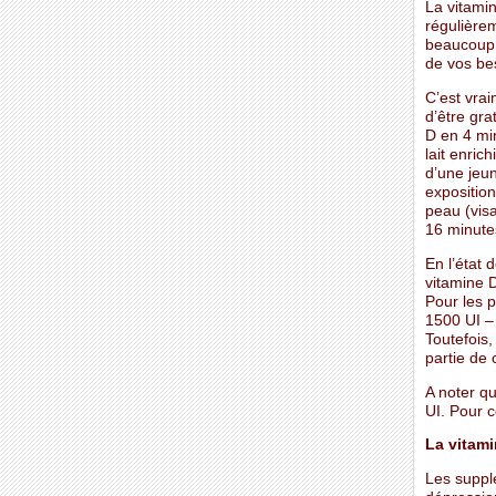
La vitamin
régulièrem
beaucoup,
de vos be
C’est vrai
d’être gra
D en 4 mi
lait enric
d’une jeun
exposition
peau (vis
16 minute
En l’état 
vitamine D
Pour les p
1500 UI – 
Toutefois
partie de c
A noter q
UI. Pour c
La vitami
Les suppl