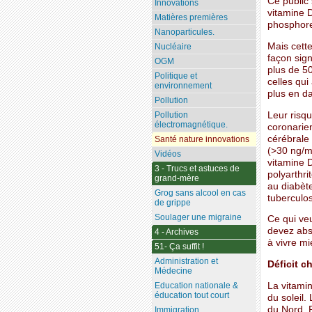
Ce public 
Innovations
vitamine D
Matières premières
phosphore
Nanoparticules.
Mais cett
Nucléaire
façon sig
OGM
plus de 5
Politique et
celles qui
environnement
plus en da
Pollution
Leur risq
Pollution
électromagnétique.
coronarien
cérébrale
Santé nature innovations
(>30 ng/mL
Vidéos
vitamine D
3 - Trucs et astuces de
polyarthri
grand-mère
au diabète
Grog sans alcool en cas
tuberculos
de grippe
Soulager une migraine
Ce qui ve
devez abs
4 - Archives
à vivre mi
51- Ça suffit !
Administration et
Déficit c
Médecine
La vitamin
Education nationale &
éducation tout court
du soleil.
du Nord. P
Immigration