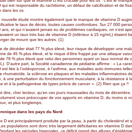
sait bien sûr que la vitamine D est cruciale pour les os : c’est le manqu
 qui est responsable du rachitisme, un défaut de calcification et de fixa
 dans les os.
e nouvelle étude montre également que le manque de vitamine D aug
nificative le taux de décès, toutes causes confondues. Sur 27 000 pers
0 ans, et qui n’avaient jamais eu de problèmes cardiaques, on s’est ap
 avaient un taux très bas de vitamine D (inférieur à 15 ng/mL) étaient 
nger de mourir que les autres. (1)
ue de décéder était 77 % plus élevé, leur risque de développer une mal
ne de 45 % plus élevé, et le risque d’être frappé par une attaque vasc
 de 78 % plus élevé que celui des personnes ayant un taux normal de 
). D’autre part, la Société canadienne de pédiatrie affirme : « La car
 est liée à l’ostéoporose, à l’asthme, aux maladies auto-immunes telle
te rhumatoïde, la sclérose en plaques et les maladies inflammatoires de l
, à une perturbation du fonctionnement musculaire, à la résistance à l
e et à la pathogenèse de types précis de cancer ». (2) Rien que ça !!
ut dire, cher lecteur, qu’en ces jours maussades du mois de décembre,
olument vous préoccuper de vos apports en vitamine D, du moins si v
eux, et plus longtemps.
hronique dans les pays du Nord
e D est principalement produite par la peau, à partir du cholestérol et so
 Les populations sont donc très largement déficitaires en vitamine D da
endant les périodes hivernales, ce déficit prend des allures d’épidémie