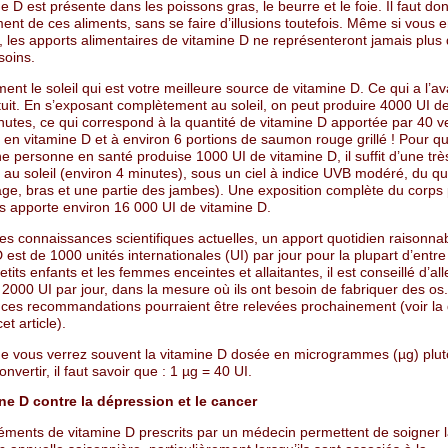
e D est présente dans les poissons gras, le beurre et le foie. Il faut d
ent de ces aliments, sans se faire d’illusions toutefois. Même si vous
 les apports alimentaires de vitamine D ne représenteront jamais plus
soins.
ment le soleil qui est votre meilleure source de vitamine D. Ce qui a l’a
tuit. En s’exposant complètement au soleil, on peut produire 4000 UI d
nutes, ce qui correspond à la quantité de vitamine D apportée par 40 v
hi en vitamine D et à environ 6 portions de saumon rouge grillé ! Pour q
e personne en santé produise 1000 UI de vitamine D, il suffit d’une trè
 au soleil (environ 4 minutes), sous un ciel à indice UVB modéré, du qu
age, bras et une partie des jambes). Une exposition complète du corps
s apporte environ 16 000 UI de vitamine D.
des connaissances scientifiques actuelles, un apport quotidien raisonna
 est de 1000 unités internationales (UI) par jour pour la plupart d’entre
etits enfants et les femmes enceintes et allaitantes, il est conseillé d’all
2000 UI par jour, dans la mesure où ils ont besoin de fabriquer des os.
, ces recommandations pourraient être relevées prochainement (voir la
et article).
ue vous verrez souvent la vitamine D dosée en microgrammes (µg) plut
onvertir, il faut savoir que : 1 µg = 40 UI.
ne D contre la dépression et le cancer
éments de vitamine D prescrits par un médecin permettent de soigner 