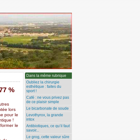
Dans la même rubrique
Oubliez la chirurgie
esthétique : faites du
 77 %
sport !
Café : ne vous privez pas
de ce plaisir simple
utres
Le bicarbonate de soude
ntée lors
ne pour le
Levothyrox, la grande
intox
ntique !
nformer le
Antibiotiques, ce qu’il faut
savoir...
Le grog, cette valeur sûre