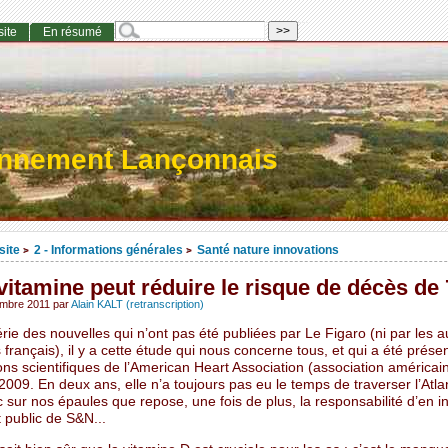
site
En résumé
onnement Lançonnais
site
2 - Informations générales
Santé nature innovations
>
>
vitamine peut réduire le risque de décès de
embre 2011
par
Alain KALT (retranscription)
rie des nouvelles qui n’ont pas été publiées par Le Figaro (ni par les a
 français), il y a cette étude qui nous concerne tous, et qui a été prése
ns scientifiques de l’American Heart Association (association américai
009. En deux ans, elle n’a toujours pas eu le temps de traverser l’Atla
 sur nos épaules que repose, une fois de plus, la responsabilité d’en i
t public de S&N...