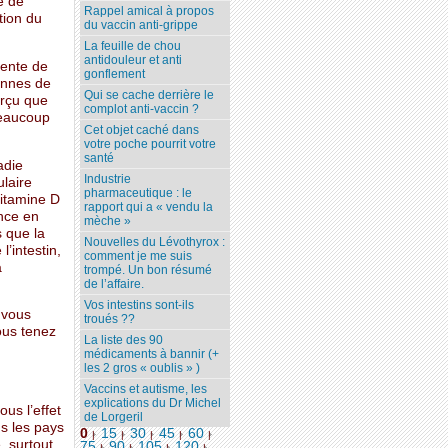
e de
Rappel amical à propos
tion du
du vaccin anti-grippe
La feuille de chou
antidouleur et anti
mente de
gonflement
onnes de
Qui se cache derrière le
erçu que
complot anti-vaccin ?
beaucoup
Cet objet caché dans
votre poche pourrit votre
santé
adie
Industrie
ulaire
pharmaceutique : le
vitamine D
rapport qui a « vendu la
ence en
mèche »
s que la
Nouvelles du Lévothyrox :
’intestin,
comment je me suis
a
trompé. Un bon résumé
de l’affaire.
Vos intestins sont-ils
 vous
troués ??
ous tenez
La liste des 90
médicaments à bannir (+
les 2 gros « oublis » )
Vaccins et autisme, les
explications du Dr Michel
us l’effet
de Lorgeril
ns les pays
0
15
30
45
60
|
|
|
|
|
, surtout
75
90
105
120
...
|
|
|
|