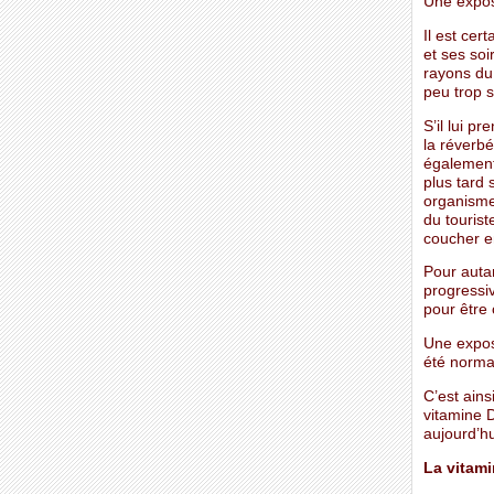
Une expos
Il est cer
et ses soi
rayons du 
peu trop s
S’il lui p
la réverbé
également
plus tard 
organisme
du tourist
coucher en
Pour autan
progressiv
pour être 
Une expos
été norma
C’est ain
vitamine 
aujourd’hu
La vitam