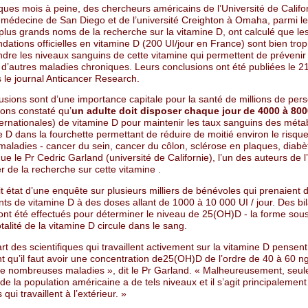
lques mois à peine, des chercheurs américains de l’Université de Califo
e médecine de San Diego et de l’université Creighton à Omaha, parmi l
plus grands noms de la recherche sur la vitamine D, ont calculé que le
tions officielles en vitamine D (200 UI/jour en France) sont bien trop 
ndre les niveaux sanguins de cette vitamine qui permettent de prévenir
 d’autres maladies chroniques. Leurs conclusions ont été publiées le 21
 le journal Anticancer Research.
usions sont d’une importance capitale pour la santé de millions de per
ons constaté qu’
un adulte doit disposer chaque jour de 4000 à 800
ternationales) de vitamine D pour maintenir les taux sanguins des méta
e D dans la fourchette permettant de réduire de moitié environ le risqu
maladies - cancer du sein, cancer du côlon, sclérose en plaques, diabè
que le Pr Cedric Garland (université de Californie), l’un des auteurs de l
r de la recherche sur cette vitamine .
it état d’une enquête sur plusieurs milliers de bénévoles qui prenaient 
ts de vitamine D à des doses allant de 1000 à 10 000 UI / jour. Des bi
ont été effectués pour déterminer le niveau de 25(OH)D - la forme sous
otalité de la vitamine D circule dans le sang.
rt des scientifiques qui travaillent activement sur la vitamine D pensent
 qu’il faut avoir une concentration de25(OH)D de l’ordre de 40 à 60 n
de nombreuses maladies », dit le Pr Garland. « Malheureusement, seu
de la population américaine a de tels niveaux et il s’agit principalement
qui travaillent à l’extérieur. »