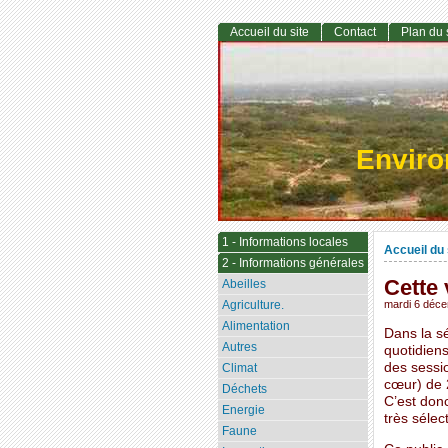
Accueil du site
Contact
Plan du 
Envir
1 - Informations locales
Accueil du 
2 - Informations générales
Cette 
Abeilles
Agriculture.
mardi 6 déc
Alimentation
Dans la sé
Autres
quotidiens
des sessio
Climat
cœur) de 2
Déchets
C’est donc
Energie
très sélec
Faune