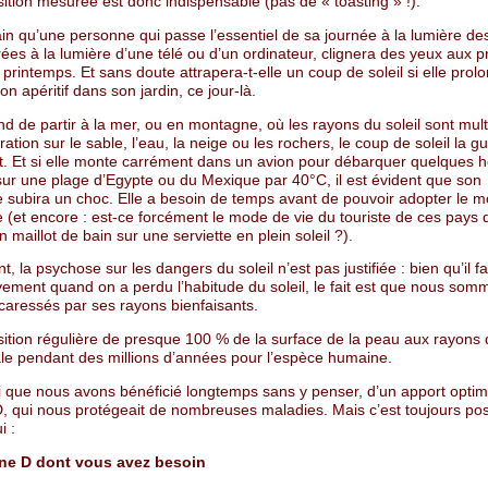
ition mesurée est donc indispensable (pas de « toasting » !).
tain qu’une personne qui passe l’essentiel de sa journée à la lumière de
rées à la lumière d’une télé ou d’un ordinateur, clignera des yeux aux 
printemps. Et sans doute attrapera-t-elle un coup de soleil si elle prol
on apéritif dans son jardin, ce jour-là.
rend de partir à la mer, ou en montagne, où les rayons du soleil sont mult
ration sur le sable, l’eau, la neige ou les rochers, le coup de soleil la g
. Et si elle monte carrément dans un avion pour débarquer quelques 
sur une plage d’Egypte ou du Mexique par 40°C, il est évident que son
 subira un choc. Elle a besoin de temps avant de pouvoir adopter le m
e (et encore : est-ce forcément le mode de vie du touriste de ces pays
 maillot de bain sur une serviette en plein soleil ?).
t, la psychose sur les dangers du soleil n’est pas justifiée : bien qu’il fai
ement quand on a perdu l’habitude du soleil, le fait est que nous somm
caressés par ses rayons bienfaisants.
ition régulière de presque 100 % de la surface de la peau aux rayons d
le pendant des millions d’années pour l’espèce humaine.
si que nous avons bénéficié longtemps sans y penser, d’un apport optim
D, qui nous protégeait de nombreuses maladies. Mais c’est toujours pos
i :
ine D dont vous avez besoin