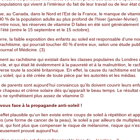
populations qui vivent à l’intérieur du fait de leur travail ou de leur état 
ue, au Canada, dans le Nord et l’Est de la France, le manque de vitam
90 % de la population adulte au plus profond de l’hiver (janvier-février).
entre nous, les réserves de vitamine D faites en été sont généralement
e l’été (entre le 15 septembre et le 15 octobre).
rre, la faible exposition des enfants au soleil est responsable d’une no
rachitisme, qui pourrait toucher 40 % d’entre eux, selon une étude pub
 Journal of Médicine. (3)
ment au rachitisme qui existait dans les classes populaires du Londres
cle, et qui était lié évidemment à la pauvreté et à la malnutrition, le rac
verse toute la société britannique. En effet, la cause du rachitisme est 
u soleil, qui a été créée de toute pièce par les autorités et les médias.
e parents sont aujourd’hui convaincus qu’ils doivent couvrir leurs enfa
e chapeau et crème solaire dès qu’apparaît le beau temps. Le résultat
s ne synthétisent plus assez de vitamine D.
vous face à la propagande anti-soleil !
n effet plausible qu’un lien existe entre coups de soleil à répétition et ap
(une forme de cancer de la peau), le soleil a par ailleurs de multiples
nté, qui font plus que compenser le risque de mélanome, risque qui n’
reusement prouvé aujourd’hui.