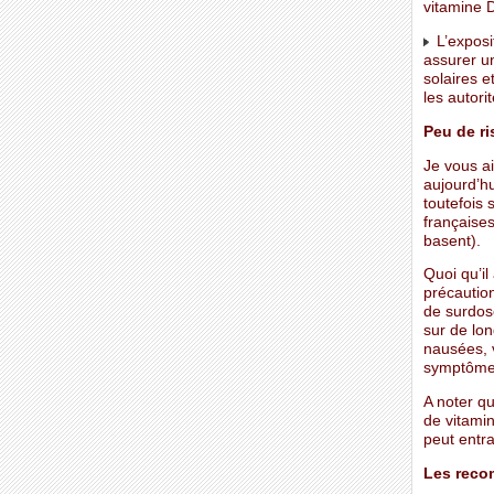
vitamine 
L’exposi
assurer un
solaires 
les autorit
Peu de ri
Je vous ai
aujourd’h
toutefois 
françaises
basent).
Quoi qu’il
précautio
de surdose
sur de lon
nausées, 
symptômes
A noter q
de vitamin
peut entr
Les recom