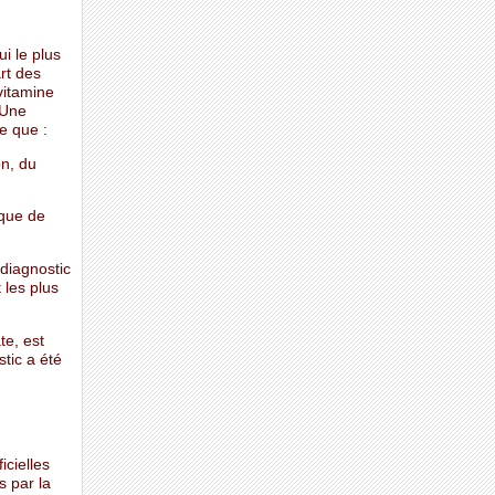
i le plus
rt des
vitamine
 Une
ue que :
n, du
sque de
 diagnostic
 les plus
te, est
tic a été
icielles
s par la