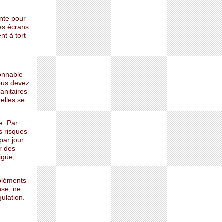
ante pour
des écrans
t à tort
sonnable
Vous devez
sanitaires
elles se
e. Par
s risques
par jour
r des
igüe,
ppléments
nse, ne
ulation.