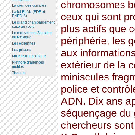
chromosomes bou
La cour des comptes
La loi ELAN (EDF et
ceux qui sont pr
ENEDIS)
Le grand chambardement
plus actifs que c
suite au covid
Le mouvement Zapatiste
au Mexique
périphérie, les 
Les éoliennes
aux informations
Les prisons
Mille feuille politique
extérieur de la c
Pléthore d’agences
inutiles
Thorium
miniscules fragm
police et contrôl
ADN. Dix ans ap
séquençage du 
chercheurs sont