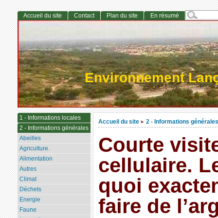
Accueil du site
Contact
Plan du site
En résumé
Environnement Lan
1 - Informations locales
Accueil du site
2 - Informations générale
>
2 - Informations générales
Courte visit
Abeilles
Agriculture.
cellulaire. L
Alimentation
Autres
quoi exact
Climat
Déchets
faire de l’a
Energie
Faune