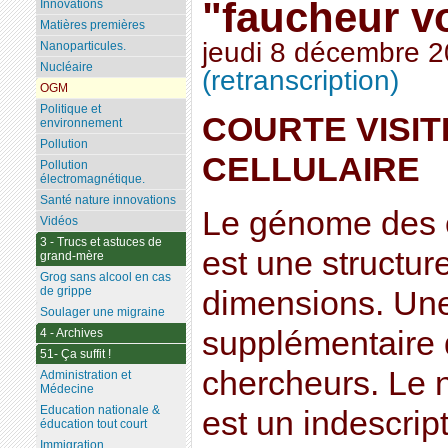
"faucheur vo
Innovations
Matières premières
jeudi 8 décembre 
Nanoparticules.
Nucléaire
(retranscription)
OGM
Politique et
COURTE VISI
environnement
Pollution
CELLULAIRE
Pollution
électromagnétique.
Santé nature innovations
Le génome des 
Vidéos
3 - Trucs et astuces de
est une structure
grand-mère
Grog sans alcool en cas
de grippe
dimensions. Une
Soulager une migraine
supplémentaire 
4 - Archives
51- Ça suffit !
chercheurs. Le 
Administration et
Médecine
Education nationale &
est un indescri
éducation tout court
Immigration