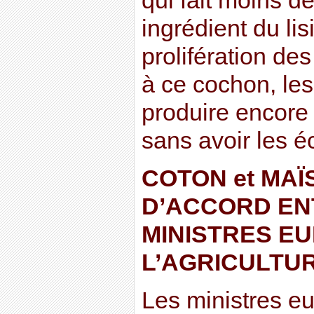
qui fait moins d
ingrédient du lis
prolifération de
à ce cochon, les
produire encore 
sans avoir les éc
COTON et MAÏ
D’ACCORD EN
MINISTRES E
L’AGRICULTU
Les ministres e