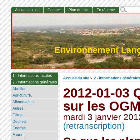
Accueil du site
Contact
Plan du site
En résumé
Environnement Lan
1 - Informations locales
Accueil du site
2 - Informations générale
>
2 - Informations générales
2012-01-03 
Abeilles
Agriculture.
sur les OG
Alimentation
Autres
mardi 3 janvier 201
Climat
Déchets
(retranscription)
Energie
Faune