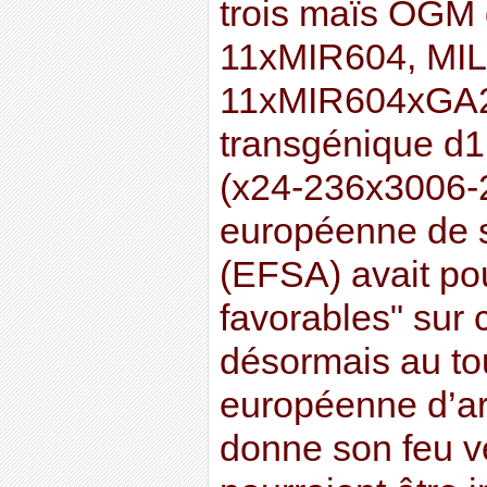
trois maïs OGM 
11xMIR604, MIL
11xMIR604xGA21
transgénique 
(x24-236x3006-2
européenne de s
(EFSA) avait po
favorables" sur
désormais au to
européenne d’arb
donne son feu v