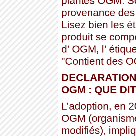
plantes OGM. Soy
provenance des 
Lisez bien les é
produit se comp
d’ OGM, l’ étiqu
"Contient des 
DECLARATION
OGM : QUE DI
L’adoption, en 20
OGM (organism
modifiés), impliq