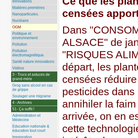
Ce que les pla
Innovations
Matières premières
censées appor
Nanoparticules.
Nucléaire
Dans "CONSO
OGM
Politique et
environnement
ALSACE" de jan
Pollution
Pollution
"RISQUES ALIM
électromagnétique.
Santé nature innovations
départ, les pla
Vidéos
3 - Trucs et astuces de
censées réduire 
grand-mère
Grog sans alcool en cas
pesticides dans l
de grippe
Soulager une migraine
annihiler la faim
4 - Archives
51- Ça suffit !
arrivée, on en es
Administration et
Médecine
cette technologie
Education nationale &
éducation tout court
Immigration