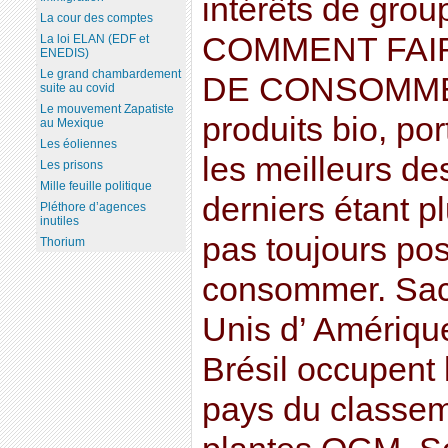
intérêts de grou
La cour des comptes
COMMENT FAI
La loi ELAN (EDF et
ENEDIS)
Le grand chambardement
DE CONSOMME
suite au covid
Le mouvement Zapatiste
produits bio, por
au Mexique
Les éoliennes
les meilleurs de
Les prisons
Mille feuille politique
derniers étant pl
Pléthore d’agences
inutiles
pas toujours pos
Thorium
consommer. Sach
Unis d’ Amérique,
Brésil occupent 
pays du classe