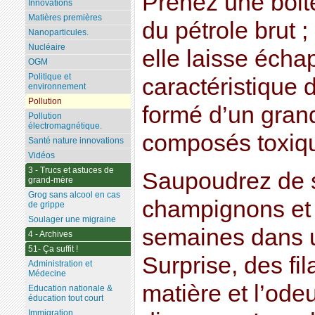
Prenez une boit
Innovations
Matières premières
du pétrole brut ;
Nanoparticules.
Nucléaire
elle laisse écha
OGM
Politique et
caractéristique 
environnement
Pollution
formé d’un gra
Pollution
électromagnétique.
composés toxiq
Santé nature innovations
Vidéos
3 - Trucs et astuces de
Saupoudrez de 
grand-mère
Grog sans alcool en cas
champignons et 
de grippe
Soulager une migraine
semaines dans u
4 - Archives
51- Ça suffit !
Surprise, des fi
Administration et
Médecine
matière et l’od
Education nationale &
éducation tout court
Immigration