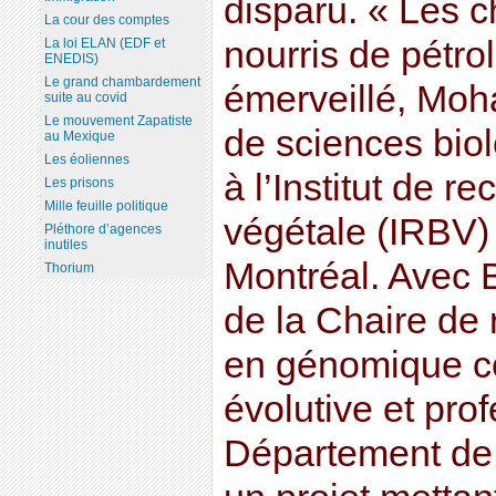
disparu. « Les 
La cour des comptes
nourris de pétro
La loi ELAN (EDF et
ENEDIS)
Le grand chambardement
émerveillé, Moh
suite au covid
Le mouvement Zapatiste
de sciences bio
au Mexique
Les éoliennes
à l’Institut de r
Les prisons
Mille feuille politique
végétale (IRBV) 
Pléthore d’agences
inutiles
Montréal. Avec B
Thorium
de la Chaire de
en génomique c
évolutive et pro
Département de b