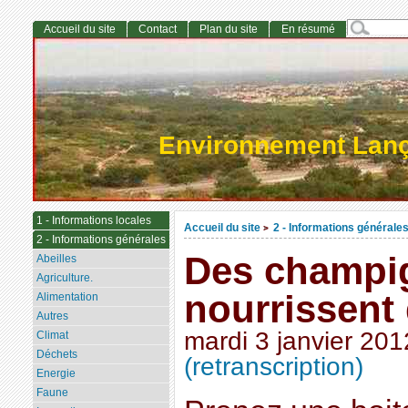
Accueil du site
Contact
Plan du site
En résumé
Environnement Lan
1 - Informations locales
Accueil du site
2 - Informations générale
>
2 - Informations générales
Des champi
Abeilles
Agriculture.
nourrissent 
Alimentation
Autres
mardi 3 janvier 201
Climat
Déchets
(retranscription)
Energie
Faune