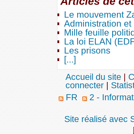
Articles de ce
Le mouvement Za
Administration e
Mille feuille polit
La loi ELAN (ED
Les prisons
[...]
Accueil du site
|
C
connecter
|
Statis
FR
2 - Informa
Site réalisé avec 