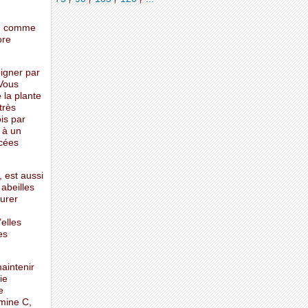
es, comme
ore
igner par
 Vous
 la plante
très
is par
 à un
acées
, est aussi
abeilles
surer
’elles
es
aintenir
ie
e
mine C,