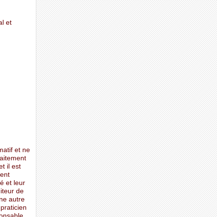
l et
matif et ne
raitement
t il est
ent
é et leur
iteur de
une autre
praticien
ponsable