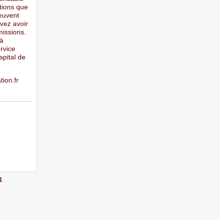
mations que
peuvent
vez avoir
missions.
 à
ervice
apital de
ion.fr
1