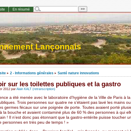
site
En résumé
onnement Lançonnais
site
2 - Informations générales
Santé nature innovations
>
>
ir sur les toilettes publiques et la gastro
ier 2012
par
Alain KALT (retranscription)
ence a été menée avec le laboratoire d’hygiène de la Ville de Paris à la
publiques. Trois personnes sur quatre ne s’étaient pas lavé les mains ou
des germes fécaux sur une poignée de porte. Toutes avaient porté plusie
 à la bouche et avaient contaminé plus de 60 % des personnes à qui ell
ain ! Il n’est donc pas étonnant que la gastro-entérite puisse toucher 
 personnes en très peu de temps ! »