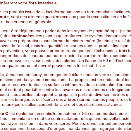
énèreront votre flore intestinale.
t les produits issus de la lactofermentations ou fermentations lactiqu
oute
, sont des aliments quasi miraculeux pour la reconstitution de la fl
e et bactérienne en générale.
 peut-être déjà entendu parler dans les rayons de phytothérapie (se so
es) des
échinacées
ces plantes qui renforcent le système immunitaire.
uver des préparations sous forme de teinture mère (le principe actif de
t avec de l’alcool, mais les quantités restantes dans le produit final sont 
En prévention, vous pouvez prendre trente gouttes d’échinacées, trois fo
langer dans de l’eau ou tout autre liquide. La cure dure deux semaines
st à renouveler si vous sentez des alertes. Un flacon de 60 ml d’échin
ron quatre euros, et devrait pouvoir vous tenir tout l’hiver.
is
, à macher, en spray, ou en goutte à diluer dans un verre d’eau tiède
nt stimulant du système immunitaire. La propolis est un enduit dont les 
 pour recouvrir toutes les surfaces intérieures de la ruche afin d’en as
té et surtout pour lutter contre les invasions microbiennes ou fongiques
ns). Les abeilles fabriquent la propolis à partir de diverses résines qu
t sur les bourgeons et l’écorce des arbres (surtout sur les peupliers et l
, et auxquelles elles ajoutent de la cire et des sécrétions salivaires.
ne C
est également essentielle en automne. Elle est primordiale pour m
tème immunitaire en état de contre-attaquer dès qu’une nouvelle bactér
 se frayer un chemin dans votre corps. Pensez donc, surtout en périod
, à consommer beaucoup d’oranges, mandarines, qui regorgent de vita