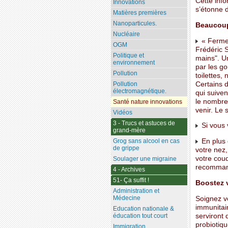
Cette inf
Innovations
s’étonne d
Matières premières
Nanoparticules.
Beaucoup 
Nucléaire
« Fermez 
OGM
Frédéric S
Politique et
mains". U
environnement
par les go
Pollution
toilettes,
Certains 
Pollution
électromagnétique.
qui suiven
le nombre
Santé nature innovations
venir. Le 
Vidéos
3 - Trucs et astuces de
Si vous 
grand-mère
En plus 
Grog sans alcool en cas
de grippe
votre nez,
votre coud
Soulager une migraine
recommand
4 - Archives
51- Ça suffit !
Boostez 
Administration et
Médecine
Soignez vo
immunitai
Education nationale &
serviront 
éducation tout court
probiotiqu
Immigration