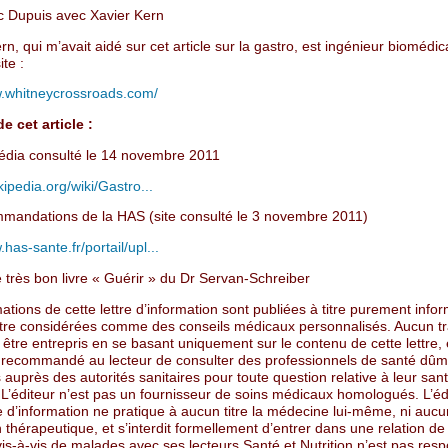
 Dupuis avec Xavier Kern
rn, qui m’avait aidé sur cet article sur la gastro, est ingénieur biomédica
ite :
w.whitneycrossroads.com/
e cet article :
édia consulté le 14 novembre 2011
ikipedia.org/wiki/Gastro...
mandations de la HAS (site consulté le 3 novembre 2011)
.has-sante.fr/portail/upl...
e très bon livre « Guérir » du Dr Servan-Schreiber
ations de cette lettre d’information sont publiées à titre purement infor
tre considérées comme des conseils médicaux personnalisés. Aucun t
 être entrepris en se basant uniquement sur le contenu de cette lettre, e
 recommandé au lecteur de consulter des professionnels de santé dûm
 auprès des autorités sanitaires pour toute question relative à leur sant
 L’éditeur n’est pas un fournisseur de soins médicaux homologués. L’éd
re d’information ne pratique à aucun titre la médecine lui-même, ni auc
 thérapeutique, et s’interdit formellement d’entrer dans une relation de 
is-à-vis de malades avec ses lecteurs Santé et Nutrition n’est pas res