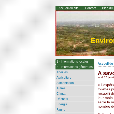
Accueil du site
Contact
Plan du 
Envir
1 - Informations locales
Accueil du 
2 - Informations générales
A savo
Abeilles
Agriculture.
lundi 23 janv
Alimentation
« L’expéri
Autres
toilettes 
recueilli 
Climat
leur main
Déchets
serré la m
Energie
nombre de
Faune