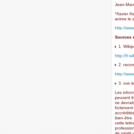
Jean-Marc
*Xavier Ke
anime le s
http://ww
Sources d
1. Wikip
http://fr.w
2. recom
http://www
3. voir l
Les inform
peuvent ê
ne devrait
fortement
accrédités
bien-être.
cette lett
profession
de santé v