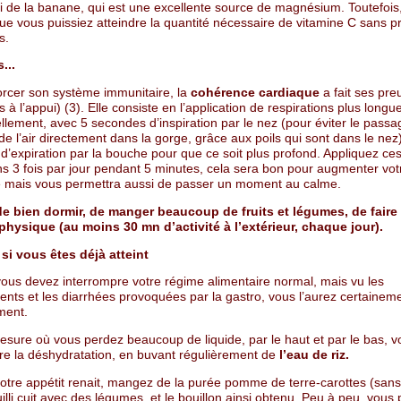
 de la banane, qui est une excellente source de magnésium. Toutefois, 
ue vous puissiez atteindre la quantité nécessaire de vitamine C sans p
s.
...
orcer son système immunitaire, la
cohérence cardiaque
a fait ses pre
 à l’appui) (3). Elle consiste en l’application de respirations plus longu
llement, avec 5 secondes d’inspiration par le nez (pour éviter le pass
de l’air directement dans la gorge, grâce aux poils qui sont dans le nez
d’expiration par la bouche pour que ce soit plus profond. Appliquez ce
ns 3 fois par jour pendant 5 minutes, cela sera bon pour augmenter vot
e mais vous permettra aussi de passer un moment au calme.
e bien dormir, de manger beaucoup de fruits et légumes, de faire
é physique (au moins 30 mn d’activité à l’extérieur, chaque jour).
 si vous êtes déjà atteint
vous devez interrompre votre régime alimentaire normal, mais vu les
ts et les diarrhées provoquées par la gastro, vous l’aurez certainemen
ment.
esure où vous perdez beaucoup de liquide, par le haut et par le bas, 
tre la déshydratation, en buvant régulièrement de
l’eau de riz.
tre appétit renait, mangez de la purée pomme de terre-carottes (sans l
illi cuit avec des légumes, et le bouillon ainsi obtenu. Peu à peu, vous