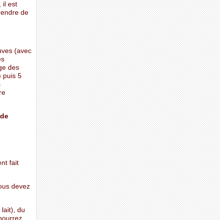
il est
rendre de
uves (avec
es
age des
) puis 5
s
re
 de
t fait
vous devez
ait), du
 pourrez