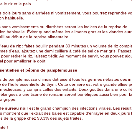
e le riz et le pain.
e trois jours sans diarrhées ni vomissement, vous pourrez reprendre vo
on habituelle.
s sans vomissements ou diarrhées seront les indices de la reprise de
tion habituelle. Éviter quand même les aliments gras et les viandes aut
illi au début de la reprise alimentaire.
’eau de riz
: faites bouillir pendant 30 minutes un volume de riz compl
mes d’eau, ajoutez une demi cuillère à café de sel de mer gris. Passez 
 pour retirer le riz, laissez tiédir. Au moment de servir, vous pouvez ajo
l pour améliorer le goût.
ssentielles et pépins de pamplemousse
s de pamplemousse chinois détruisent tous les germes néfastes des int
e de l’huile essentielle de thym. Cette dernière est votre grande alliée p
nfectieuses, y compris celles des enfants. Deux gouttes dans une cuill
mélangées à une tisane de romarin seront bénéfiques aussi bien pour la
a grippe.
de sureau noir
est le grand champion des infections virales. Les résult
 montrent que l’extrait des baies est capable d’enrayer en deux jours 
 de la grippe chez 93,3% des sujets traités.
nté !