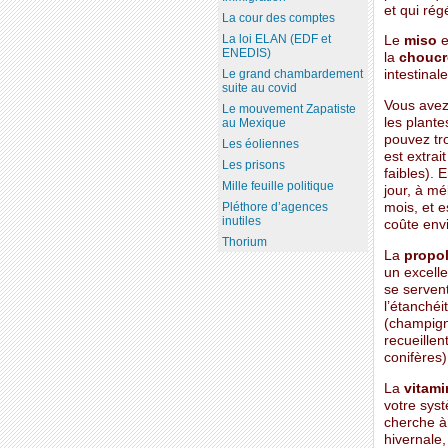
et qui rég
La cour des comptes
La loi ELAN (EDF et
Le
miso
e
ENEDIS)
la
choucr
Le grand chambardement
intestinal
suite au covid
Vous avez
Le mouvement Zapatiste
les plant
au Mexique
pouvez tro
Les éoliennes
est extrai
Les prisons
faibles). 
Mille feuille politique
jour, à mé
mois, et e
Pléthore d’agences
inutiles
coûte envi
Thorium
La
propol
un excelle
se servent
l’étanchéi
(champigno
recueillen
conifères)
La
vitami
votre sys
cherche à
hivernale