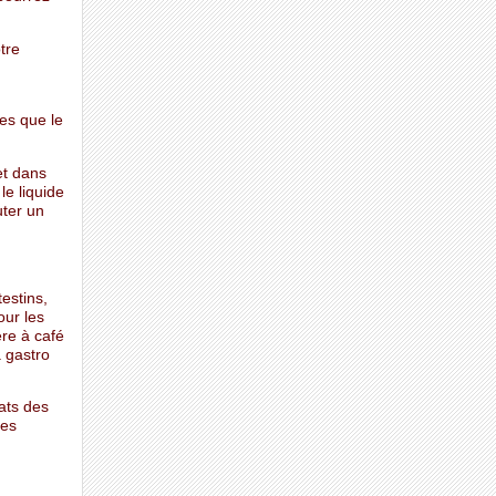
tre
res que le
et dans
le liquide
uter un
estins,
our les
ère à café
 gastro
ats des
les