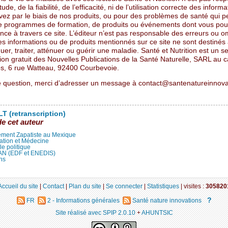
tude, de la fiabilité, de l’efficacité, ni de l’utilisation correcte des infor
vez par le biais de nos produits, ou pour des problèmes de santé qui 
de programmes de formation, de produits ou événements dont vous pou
ce à travers ce site. L’éditeur n’est pas responsable des erreurs ou o
s informations ou de produits mentionnés sur ce site ne sont destinés
uer, traiter, atténuer ou guérir une maladie. Santé et Nutrition est un s
ion gratuit des Nouvelles Publications de la Santé Naturelle, SARL au c
s, 6 rue Watteau, 92400 Courbevoie.
e question, merci d’adresser un message à contact@santenatureinnovat
T (retranscription)
de cet auteur
ment Zapatiste au Mexique
ation et Médecine
lle politique
LAN (EDF et ENEDIS)
ns
Accueil du site
|
Contact
|
Plan du site
|
Se connecter
|
Statistiques
|
visites :
305820
?
FR
2 - Informations générales
Santé nature innovations
Site réalisé avec SPIP 2.0.10
+
AHUNTSIC