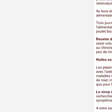
réintroduir
Au bout d
alimentati
Trois jour
l’alimenta
poulet bou
Recette d
seize volu
au chinois
peu de mie
Huiles e
Les pépin
avec l’aid
maladies i
de miel, 
que pour l
Le sirop 
recherches
symptômes
A votre sa