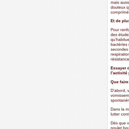
mais aussi
douteux q
comprimé
Et de plus
Pour renf
des études
qu’habitue
bactéries 
secondes 
respiratio
résistanc
Essayer d
l’activit
Que faire
D’abord, 
vomissemen
spontané
Dans la m
lutter con
Dès que vo
poulet bou