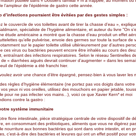
ormation publiée dans « Dossiers familial » m’a frappée, au moment où 
e l’ampleur de l’épidémie de gastro cette année.
d’infections pourraient être évitées par des gestes simples :
le couvercle de vos toilettes avant de tirer la chasse d’eau », expliqu
aldmann, spécialiste de l’hygiène alimentaire, et auteur du livre "On s’
ne étude américaine a montré que la chasse d’eau produit un effet aéro
uttelettes qu’elle pulvérise, envoie des germes sur toute la surface de 
 notamment sur le papier toilette utilisé ultérieurement par d’autres per
de ces virus ou bactéries peuvent encore être inhalés au cours des de
t, entraînant des infections respiratoires. Selon le réseau Sentinelles de
 de « diarrhées aiguës devrait continuer d’augmenter » dans les sema
seuil de l’épidémie a été franchi hier.
voulez avoir une chance d’être épargné, pensez-bien à vous laver les 
des règles d’hygiène élémentaire (ne portez pas vos doigts dans votre
 vos yeux ni vos oreilles, utilisez des mouchoirs en papier jetable, tou
e pour ne pas infecter vos mains...), voici ce que Xavier Kern* et moi
ions contre la gastro :
votre système immunitaire
tre flore intestinale, pièce stratégique centrale de votre dispositif de 
re, en consommant des prébiotiques, aliments que vous ne digérez pas
de nourriture aux bonnes bactéries qui sont dans votre intestin, et en 
es, c’est-à-dire des bactéries et levures qui ont un effet positif pour vot