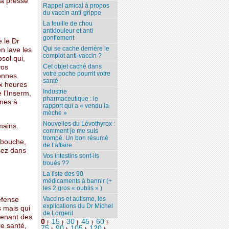
la presse
Rappel amical à propos
du vaccin anti-grippe
La feuille de chou
antidouleur et anti
gonflement
e le Dr
Qui se cache derrière le
en lave les
complot anti-vaccin ?
sol qui,
Cet objet caché dans
vos
votre poche pourrit votre
sonnes.
santé
ux heures
Industrie
 l’Inserm,
pharmaceutique : le
ines à
rapport qui a « vendu la
mèche »
Nouvelles du Lévothyrox :
mains.
comment je me suis
trompé. Un bon résumé
 bouche,
de l’affaire.
ssez dans
Vos intestins sont-ils
troués ??
La liste des 90
médicaments à bannir (+
les 2 gros « oublis » )
Vaccins et autisme, les
défense
explications du Dr Michel
 mais qui
de Lorgeril
prenant des
0
15
30
45
60
|
|
|
|
|
re santé,
75
90
105
120
...
|
|
|
|