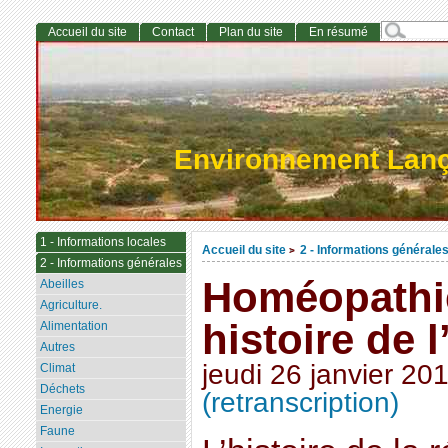
Accueil du site
Contact
Plan du site
En résumé
Environnement Lan
1 - Informations locales
Accueil du site
2 - Informations générale
>
2 - Informations générales
Homéopathie
Abeilles
Agriculture.
histoire de 
Alimentation
Autres
jeudi 26 janvier 20
Climat
Déchets
(retranscription)
Energie
Faune