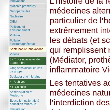
L’histoire de la
Innovations
Matières premières
médecines altern
Nanoparticules.
Nucléaire
particulier de l
OGM
Politique et
extrêmement inté
environnement
Pollution
les débats (et 
Pollution
électromagnétique.
qui remplissent
Santé nature innovations
Vidéos
(Médiator, proth
3 - Trucs et astuces de
grand-mère
inflammatoire Vio
Grog sans alcool en cas
de grippe
Soulager une migraine
Les tentatives ac
4 - Archives
51- Ça suffit !
médecines natur
Administration et
Médecine
l’interdiction de
Education nationale &
éducation tout court
Immigration