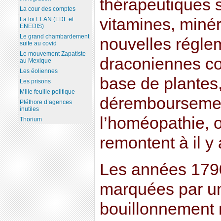
thérapeutiques s
La cour des comptes
vitamines, minér
La loi ELAN (EDF et
ENEDIS)
Le grand chambardement
nouvelles régle
suite au covid
Le mouvement Zapatiste
draconiennes co
au Mexique
Les éoliennes
base de plantes,
Les prisons
Mille feuille politique
déremboursemen
Pléthore d’agences
inutiles
l’homéopathie, o
Thorium
remontent à il y 
Les années 179
marquées par un
bouillonnement 