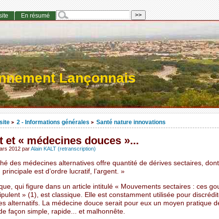
site
En résumé
onnement Lançonnais
site
2 - Informations générales
Santé nature innovations
>
>
 et « médecines douces »...
ars 2012
par
Alain KALT (retranscription)
é des médecines alternatives offre quantité de dérives sectaires, dont
principale est d’ordre lucratif, l’argent. »
que, qui figure dans un article intitulé « Mouvements sectaires : ces go
ulent » (1), est classique. Elle est constamment utilisée pour discrédit
es alternatifs. La médecine douce serait pour eux un moyen pratique d
 de façon simple, rapide... et malhonnête.