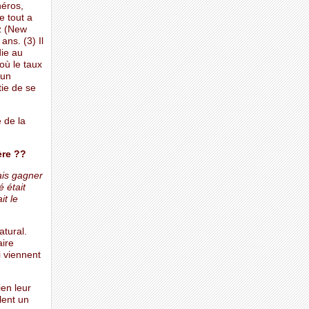
héros,
e tout a
z (New
ans. (3) Il
die au
où le taux
 un
tie de se
e de la
ère ??
ais gagner
 était
it le
atural.
aire
i viennent
ien leur
lent un