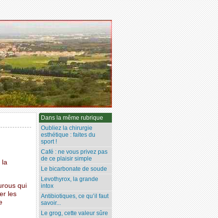
Dans la même rubrique
Oubliez la chirurgie
esthétique : faites du
sport !
Café : ne vous privez pas
de ce plaisir simple
 la
Le bicarbonate de soude
Levothyrox, la grande
urous qui
intox
er les
Antibiotiques, ce qu’il faut
e
savoir...
Le grog, cette valeur sûre