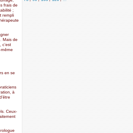
auffage,
s frais de
bilité ;
st rempli
thérapeute
agner
e. Mais de
 c’est
oi-même
rs en se
raticiens
ation, à
d’être
ls. Ceux-
raitement
érologue