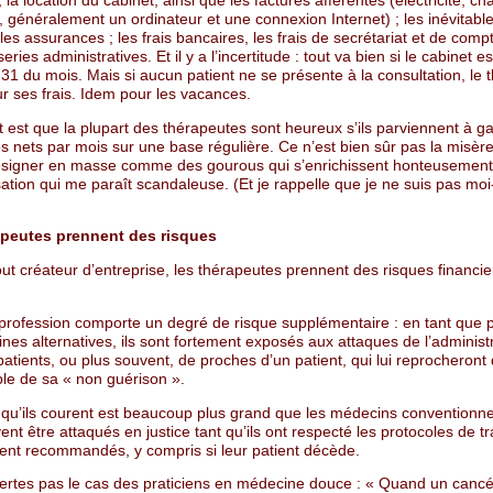
; la location du cabinet, ainsi que les factures afférentes (électricité, ch
 généralement un ordinateur et une connexion Internet) ; les inévitable
; les assurances ; les frais bancaires, les frais de secrétariat et de compta
eries administratives. Et il y a l’incertitude : tout va bien si le cabinet e
31 du mois. Mais si aucun patient ne se présente à la consultation, le 
r ses frais. Idem pour les vacances.
t est que la plupart des thérapeutes sont heureux s’ils parviennent à g
s nets par mois sur une base régulière. Ce n’est bien sûr pas la misèr
désigner en masse comme des gourous qui s’enrichissent honteusement,
ation qui me paraît scandaleuse. (Et je rappelle que je ne suis pas m
apeutes prennent des risques
t créateur d’entreprise, les thérapeutes prennent des risques financie
 profession comporte un degré de risque supplémentaire : en tant que p
es alternatives, ils sont fortement exposés aux attaques de l’administr
patients, ou plus souvent, de proches d’un patient, qui lui reprocheront 
le de sa « non guérison ».
 qu’ils courent est beaucoup plus grand que les médecins conventionne
ent être attaqués en justice tant qu’ils ont respecté les protocoles de t
ement recommandés, y compris si leur patient décède.
certes pas le cas des praticiens en médecine douce : « Quand un canc