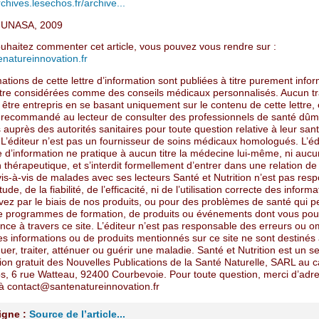
rchives.lesechos.fr/archive...
e UNASA, 2009
ouhaitez commenter cet article, vous pouvez vous rendre sur :
natureinnovation.fr
ations de cette lettre d’information sont publiées à titre purement infor
tre considérées comme des conseils médicaux personnalisés. Aucun t
 être entrepris en se basant uniquement sur le contenu de cette lettre, e
 recommandé au lecteur de consulter des professionnels de santé dûm
 auprès des autorités sanitaires pour toute question relative à leur sant
 L’éditeur n’est pas un fournisseur de soins médicaux homologués. L’éd
re d’information ne pratique à aucun titre la médecine lui-même, ni auc
 thérapeutique, et s’interdit formellement d’entrer dans une relation de 
is-à-vis de malades avec ses lecteurs Santé et Nutrition n’est pas res
tude, de la fiabilité, de l’efficacité, ni de l’utilisation correcte des infor
vez par le biais de nos produits, ou pour des problèmes de santé qui 
de programmes de formation, de produits ou événements dont vous pou
ce à travers ce site. L’éditeur n’est pas responsable des erreurs ou o
s informations ou de produits mentionnés sur ce site ne sont destinés
uer, traiter, atténuer ou guérir une maladie. Santé et Nutrition est un s
ion gratuit des Nouvelles Publications de la Santé Naturelle, SARL au c
s, 6 rue Watteau, 92400 Courbevoie. Pour toute question, merci d’adr
 contact@santenatureinnovation.fr
ligne :
Source de l’article...