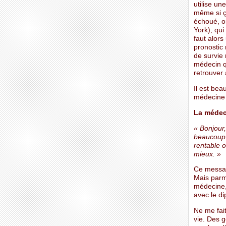
utilise une
même si ç
échoué, o
York), qui
faut alor
pronostic
de survie 
médecin qu
retrouver 
Il est bea
médecine o
La médeci
« Bonjour
beaucoup d
rentable o
mieux. »
Ce message
Mais parmi
médecine, 
avec le d
Ne me fait
vie. Des g