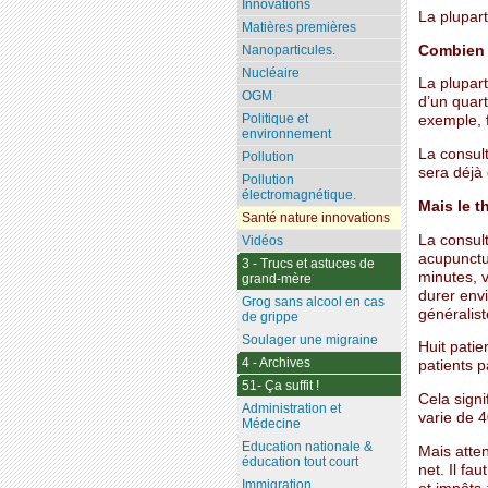
Innovations
La plupart
Matières premières
Combien 
Nanoparticules.
Nucléaire
La plupar
OGM
d’un quart
Politique et
exemple, f
environnement
La consult
Pollution
sera déjà 
Pollution
électromagnétique.
Mais le t
Santé nature innovations
La consul
Vidéos
acupunctur
3 - Trucs et astuces de
minutes, 
grand-mère
durer envi
Grog sans alcool en cas
généralis
de grippe
Soulager une migraine
Huit pati
4 - Archives
patients p
51- Ça suffit !
Cela signi
Administration et
varie de 4
Médecine
Education nationale &
Mais atten
éducation tout court
net. Il fa
Immigration