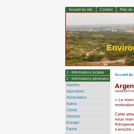
Accueil du site
Contact
Plan du 
Envir
1 - Informations locales
Accueil du 
2 - Informations générales
Argent
Abeilles
Agriculture.
vendredi 9 m
Alimentation
« Le march
Autres
motivation 
Climat
Cette atta
Déchets
nous manip
Energie
thérapeut
Faune
s’enrichir