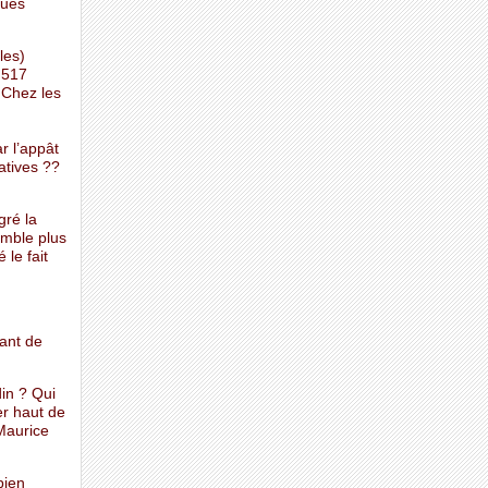
gues
les)
 517
 Chez les
r l’appât
atives ??
gré la
emble plus
le fait
nant de
in ? Qui
er haut de
 Maurice
bien