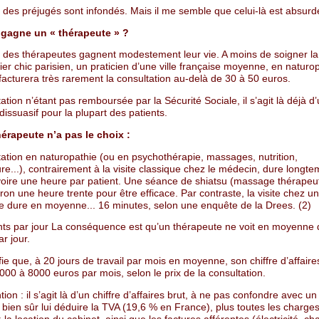
 des préjugés sont infondés. Mais il me semble que celui-là est absurd
gagne un « thérapeute » ?
t des thérapeutes gagnent modestement leur vie. A moins de soigner la 
ier chic parisien, un praticien d’une ville française moyenne, en naturo
acturera très rarement la consultation au-delà de 30 à 50 euros.
ation n’étant pas remboursée par la Sécurité Sociale, il s’agit là déjà d’u
dissuasif pour la plupart des patients.
hérapeute n’a pas le choix :
tation en naturopathie (ou en psychothérapie, massages, nutrition,
e...), contrairement à la visite classique chez le médecin, dure longte
voire une heure par patient. Une séance de shiatsu (massage thérapeut
ron une heure trente pour être efficace. Par contraste, la visite chez 
te dure en moyenne... 16 minutes, selon une enquête de la Drees. (2)
ents par jour La conséquence est qu’un thérapeute ne voit en moyenne 
ar jour.
fie que, à 20 jours de travail par mois en moyenne, son chiffre d’affaires
000 à 8000 euros par mois, selon le prix de la consultation.
tion : il s’agit là d’un chiffre d’affaires brut, à ne pas confondre avec un
ut bien sûr lui déduire la TVA (19,6 % en France), plus toutes les charge