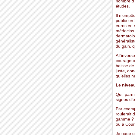
nombre d’h
études.
Il n’empêc
publié en 
euros en 
médecins 
dermatolo
généralist
du gain, q
A l’inver
courageux
baisse de 
juste, don
qu’elles 
Le niveau
Qui, parmi
signes d’
Par exemp
roulerait 
gamme ? Qu
ou à Cour
Je gage q