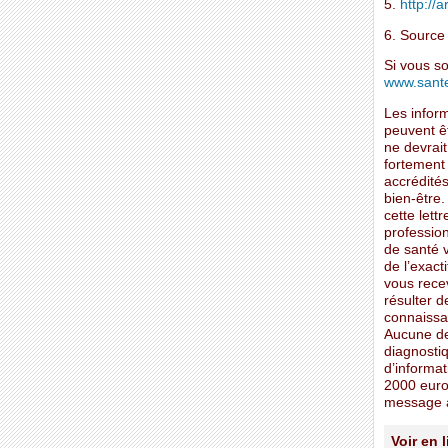
5.
http://a
6. Sourc
Si vous s
www.sante
Les inform
peuvent ê
ne devrait
fortement
accrédités
bien-être.
cette lett
profession
de santé v
de l’exacti
vous rece
résulter 
connaissan
Aucune de
diagnostiq
d’informat
2000 euro
message à
Voir en 