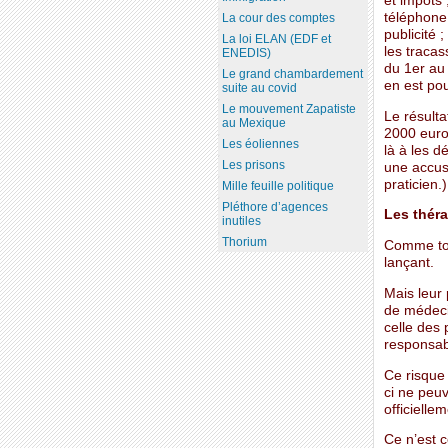
et impôts 
téléphone,
La cour des comptes
publicité 
La loi ELAN (EDF et
les tracass
ENEDIS)
du 1er au 
Le grand chambardement
en est pou
suite au covid
Le mouvement Zapatiste
Le résulta
au Mexique
2000 euro
Les éoliennes
là à les 
Les prisons
une accus
praticien.)
Mille feuille politique
Pléthore d’agences
Les thér
inutiles
Thorium
Comme tou
lançant.
Mais leur
de médecin
celle des 
responsab
Ce risque
ci ne peuv
officiell
Ce n’est 