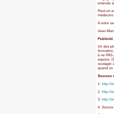
entendu à
Peut-on e
médecins 
A votre sa
Jean-Mar
Publicité
Un des pl
formation
à ne PAS p
espoirs. 
soulager d
quand on 
Sources d
1.
http://
2.
http://
3.
http://
4. Source 