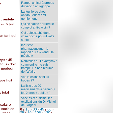
Rappel amical à propos
e.
du vaccin anti-grippe
La feuille de chou
antidouleur et anti
gonflement
clientèle
pathie par
Qui se cache derrière le
complot anti-vaccin ?
Cet objet caché dans
n tarif qui
votre poche pourrit votre
santé
Industrie
pharmaceutique : le
rapport qui a « vendu la
mèche »
mps : 45
Nouvelles du Lévothyrox :
ique) doit
comment je me suis
trompé. Un bon résumé
un médecin
de l’affaire.
Vos intestins sont-ils
que huit
troués ??
La liste des 90
médicaments à bannir (+
 total
les 2 gros « oublis » )
Vaccins et autisme, les
explications du Dr Michel
 salaire
de Lorgeril
s sociales
0
15
30
45
60
|
|
|
|
|
75
90
105
120
...
|
|
|
|