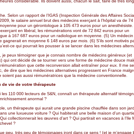
eures considérable. Ils doivent aussi, chacun le sait, faire de très lon
he. Selon un rapport de l’IGAS (Inspection Générale des Affaires Socia
2009, le salaire annuel brut des médecins exerçant à l’hôpital va de 74
moyenne pour un gérontologue à 105 473 euros pour un anesthésiste.
exerçant en libéral, les rémunérations vont de 72 842 euros pour un
gue à 167 687 euros pour un radiologue en moyenne. (5) Un médecin
e gagnerait en moyenne 6 148 euros par mois. (6) S’ils sont motivés pa
u’est-ce qui pourrait les pousser à se lancer dans les médecines altern
se, je peux témoigner que je connais nombre de médecins généreux (et
) qui ont décidé de se tourner vers une forme de médecine douce mal
rémunération que cette reconversion allait entraîner pour eux. Il me s
c, de dire que les médecines alternatives progressent en France malgré 
ne soient pas aussi rémunératrices que la médecine conventionnelle.
 de vie de votre thérapeute
 les 110 000 lecteurs de S&N, connaît un thérapeute alternatif témoig
enrichissement anormal ?
le, un thérapeute qui aurait une grande piscine chauffée dans son jard
dans une luxueuse voiture ? Qui habiterait une belle maison d’un quarti
i collectionnerait les œuvres d’art ? Qui partirait en vacances à l’Ile
chevel ?
ue peu, très peu de témoignages iront dans ce sens ! (et je m’engage 