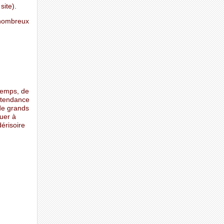
site).
 nombreux
temps, de
t tendance
 de grands
uer à
érisoire