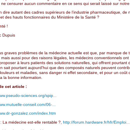
 ne censurer aucun commentaire en ce sens qui serait laissé sur notre 
n dire autant des cadres supérieurs de l’industrie pharmaceutique, de
et des hauts fonctionnaires du Ministère de la Santé ?
nté !
c Dupuis
us graves problèmes de la médecine actuelle est que, par manque de 
, mais aussi pour des raisons légales, les médecins conventionnels on
roposer à leurs patients des solutions naturelles, qui offrent pourtant
On sait pourtant aujourd’hui que des composés naturels peuvent contrib
ouleurs et maladies, sans danger ni effet secondaire, et pour un coût d
a la bonne information.
e cet article :
www.pseudo-sciences.org/spip...
www.mutuelle-conseil.com/06-...
www.dr-gonzalez.com/index.htm
: La médecine est-elle rentable ?,
http://forum.hardware.fr/hfr/Emploi...