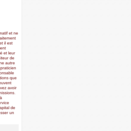
matif et ne
raitement
t il est
ent
é et leur
iteur de
une autre
praticien
ponsable
mations que
peuvent
vez avoir
missions.
 à
ervice
apital de
esser un