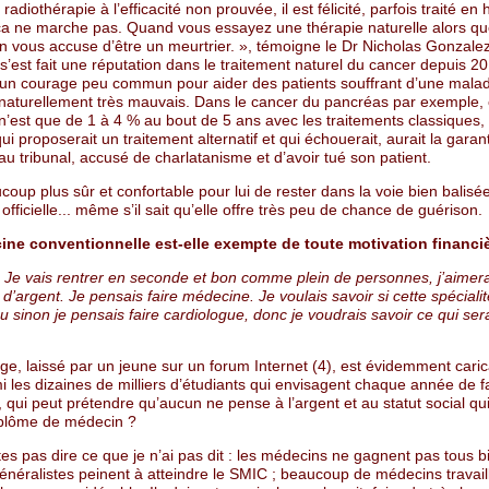
 radiothérapie à l’efficacité non prouvée, il est félicité, parfois traité en 
a ne marche pas. Quand vous essayez une thérapie naturelle alors qu
n vous accuse d’être un meurtrier. », témoigne le Dr Nicholas Gonzale
 s’est fait une réputation dans le traitement naturel du cancer depuis 20 
s un courage peu commun pour aider des patients souffrant d’une mala
 naturellement très mauvais. Dans le cancer du pancréas par exemple, 
n’est que de 1 à 4 % au bout de 5 ans avec les traitements classiques,
i proposerait un traitement alternatif et qui échouerait, aurait la garan
au tribunal, accusé de charlatanisme et d’avoir tué son patient.
ucoup plus sûr et confortable pour lui de rester dans la voie bien balisé
fficielle... même s’il sait qu’elle offre très peu de chance de guérison.
ne conventionnelle est-elle exempte de toute motivation financi
, Je vais rentrer en seconde et bon comme plein de personnes, j’aimer
’argent. Je pensais faire médecine. Je voulais savoir si cette spécialité
u sinon je pensais faire cardiologue, donc je voudrais savoir ce qui sera
, laissé par un jeune sur un forum Internet (4), est évidemment caric
 les dizaines de milliers d’étudiants qui envisagent chaque année de f
qui peut prétendre qu’aucun ne pense à l’argent et au statut social qu
iplôme de médecin ?
es pas dire ce que je n’ai pas dit : les médecins ne gagnent pas tous b
énéralistes peinent à atteindre le SMIC ; beaucoup de médecins travail