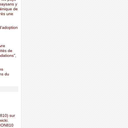
paysans y
génique de
rès une
d’adoption
vre
étés de
ndations",
ns
ns du
810) sur
icki.
s MON810