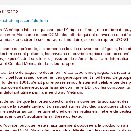
e 04/04/12
.notretemps.com/alerte-in...
 l’Amérique latine en passant par l’Afrique et l’Inde, des milliers de p
és contre Monsanto et ses OGM : des efforts qui ont convaincu des déc
s à mieux encadrer le secteur agroalimentaire, selon un rapport d’ONG.
santo est présente, les semences locales deviennent illégales, la biod
 les terres sont polluées, les paysans et ouvriers agricoles empoisonnés
és, expulsés de leurs terres", assurent Les Amis de la Terre Internationa
 et Combat Monsanto dans leur rapport.
arantaine de pages, le document relate avec témoignages, les récent
 principal fournisseur de semences génétiquement modifiées. Ce group
 fondé en 1901, s’était par le passé rendu tristement célèbre par des p
 agricoles dangereux pour la santé comme le DDT, ou les composants 
 défoliant utilisé par l’armée US au Vietnam.
rt démontre que les fortes objections des mouvements sociaux et des
ons de la société civile ont un impact sur les décideurs politiques char
 le secteur agroalimentaire et d’édicter les règles en matière de pestic
ransgéniques", souligne la synthèse du texte.
 l’opinion publique reste majoritairement opposée à la production alim
semences OGM. Mais la tâche est plus difficile pour les opposants dans