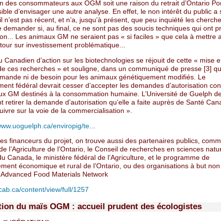
on des consommateurs aux OGM soit une raison du retrait d’Ontario Pork
ible d’envisager une autre analyse. En effet, le non intérêt du public a
il n’est pas récent, et n’a, jusqu’à présent, que peu inquiété les cherche
e demander si, au final, ce ne sont pas des soucis techniques qui ont 
n... Les animaux GM ne seraient pas « si faciles » que cela à mettre a
tour sur investissement problématique...
Canadien d’action sur les biotechnologies se réjouit de cette « mise 
de ces recherches » et souligne, dans un communiqué de presse [3] qu’«
mande ni de besoin pour les animaux génétiquement modifiés. Le
ent fédéral devrait cesser d’accepter les demandes d’autorisation co
ux GM destinés à la consommation humaine. L’Université de Guelph de
 retirer la demande d’autorisation qu’elle a faite auprès de Santé Can
ivre sur la voie de la commercialisation ».
/www.uoguelph.ca/enviropig/te..
.
les financeurs du projet, on trouve aussi des partenaires publics, comm
de l’Agriculture de l’Ontario, le Conseil de recherches en sciences natur
u Canada, le ministère fédéral de l’Agriculture, et le programme de
ent économique et rural de l’Ontario, ou des organisations à but non l
Advanced Food Materials Network
rcab.ca/content/view/full/1257
ction du maïs OGM : accueil prudent des écologistes