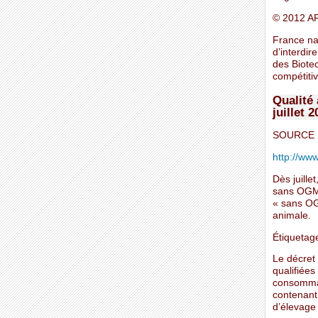
© 2012 A
France na
d’interdir
des Biote
compétitiv
Qualité 
juillet 
SOURCE 
http://www
Dès juille
sans OGM. 
« sans OG
animale.
Étiqueta
Le décret 
qualifiées
consommate
contenant
d’élevage