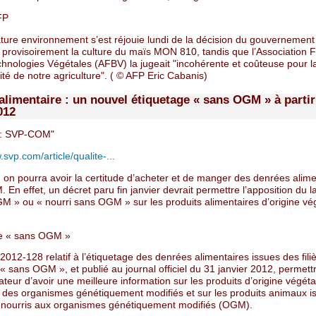
FP
ture environnement s’est réjouie lundi de la décision du gouvernement
e provisoirement la culture du maïs MON 810, tandis que l’Association 
chnologies Végétales (AFBV) la jugeait "incohérente et coûteuse pour l
ité de notre agriculture". ( © AFP Eric Cabanis)
alimentaire : un nouvel étiquetage « sans OGM » à partir
2012
: SVP-COM"
.svp.com/article/qualite-...
t, on pourra avoir la certitude d’acheter et de manger des denrées alim
En effet, un décret paru fin janvier devrait permettre l’apposition du l
M » ou « nourri sans OGM » sur les produits alimentaires d’origine vég
ge « sans OGM »
2012-128 relatif à l’étiquetage des denrées alimentaires issues des fili
 « sans OGM », et publié au journal officiel du 31 janvier 2012, permett
ur d’avoir une meilleure information sur les produits d’origine végéta
 des organismes génétiquement modifiés et sur les produits animaux i
 nourris aux organismes génétiquement modifiés (OGM).