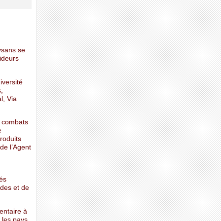
aysans se
ideurs
iversité
,
l, Via
s combats
e
roduits
de l’Agent
gés
ides et de
entaire à
 les pays