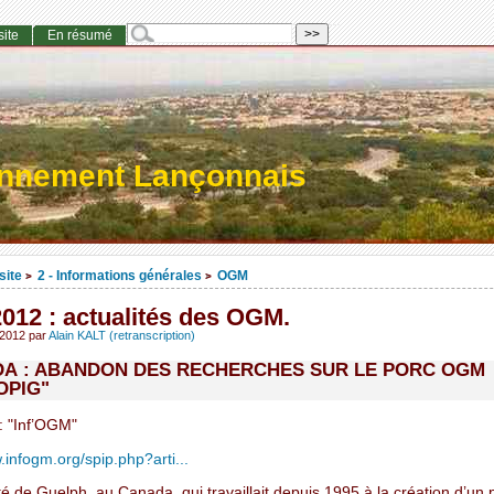
site
En résumé
onnement Lançonnais
site
2 - Informations générales
OGM
>
>
2012 : actualités des OGM.
l 2012
par
Alain KALT (retranscription)
A : ABANDON DES RECHERCHES SUR LE PORC OGM
OPIG"
 "Inf’OGM"
.infogm.org/spip.php?arti...
té de Guelph, au Canada, qui travaillait depuis 1995 à la création d’un 