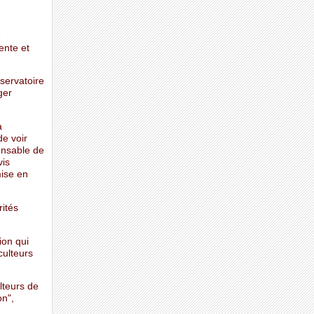
e
ente et
servatoire
ger
a
e voir
onsable de
vis
mise en
rités
ion qui
culteurs
lteurs de
on",