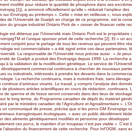
ment modifié pour réduire la quantité de phosphore dans ses excréme
nviropig [1]), a annoncé officiellement qu’elle « réduirait l’ampleur des
 sur Enviropig au printemps ». Cette « mise en veilleuse », nous expli
les de l’Université de Guelph en charge de ce programme, est la con
sion du groupe industriel Ontario Pork de « cesser de financer cette re
ogie est détenue par l’Université mais Ontario Pork est le propriétaire 
viropigTM et l’unique sponsor privé de cette recherche [2]. Et « un ac
ent conjoint pour le partage de tous les revenus qui peuvent être réal
nologie est commercialisée » a été signé entre ces deux partenaires, lit
Université. La responsable de l’Université nous précise aussi : « Je peux
versité de Guelph a produit des Enviropigs depuis 1999. La recherche a
u’à la validation de la modification génétique. Le service de l’Universi
 développement commercial continuera à chercher de nouveaux parten
es ou industriels, intéressés à prendre les devants dans la commercial
hnologie. La recherche continuera, mais à moindres frais, sans élevage
 continue d’animaux vivants. Le travail, y compris l’analyse des donnée
n de plusieurs articles scientifiques en cours de rédaction, continuera. 
ons de sperme et de tissus seront conservés dans des lieux de stockage
 sur le long terme, du Programme canadien de dépôt du matériel génét
géré par le ministère canadien de l’Agriculture et Agroalimentaire ». L’O
s un communiqué de presse, précise que si les porcs GM Enviropigs so
animaux transgéniques écologiques, « avec un public décidément tiède
 des aliments génétiquement modifiés et personne pour développer
ement ces porcs, le maintien d’un troupeau n’est pas viable ». C’est l
e de l’abandon du financement de cette recherche. Pour Inf’OGM, sans e