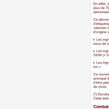
En effet,
plus de 7
alimentati
Ce décret 
d’étiquet
valoriser
d’origine 
Les ingr
issus de 
Les ingr
OGM (< 0.
Les ingr
km ».
Ce nouvel
principal
d’être ple
de choix.
(*) Eurob
Cette lett
Combats