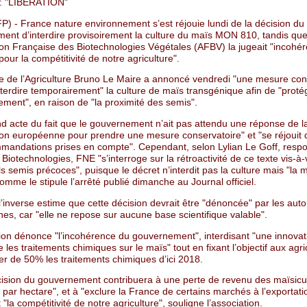
 "LIBÉRATION"
P) - France nature environnement s’est réjouie lundi de la décision du
ent d’interdire provisoirement la culture du maïs MON 810, tandis qu
ion Française des Biotechnologies Végétales (AFBV) la jugeait "incohér
our la compétitivité de notre agriculture".
re de l’Agriculture Bruno Le Maire a annoncé vendredi "une mesure con
nterdire temporairement" la culture de maïs transgénique afin de "proté
ement", en raison de "la proximité des semis".
d acte du fait que le gouvernement n’ait pas attendu une réponse de l
n européenne pour prendre une mesure conservatoire" et "se réjouit d
mandations prises en compte". Cependant, selon Lylian Le Goff, resp
 Biotechnologies, FNE "s’interroge sur la rétroactivité de ce texte vis-à-
s semis précoces", puisque le décret n’interdit pas la culture mais "la 
comme le stipule l’arrêté publié dimanche au Journal officiel.
’inverse estime que cette décision devrait être "dénoncée" par les auto
s, car "elle ne repose sur aucune base scientifique valable".
tion dénonce "l’incohérence du gouvernement", interdisant "une innovat
les traitements chimiques sur le maïs" tout en fixant l’objectif aux agri
er de 50% les traitements chimiques d’ici 2018.
cision du gouvernement contribuera à une perte de revenu des maïsicu
par hectare", et à "exclure la France de certains marchés à l’exportati
"la compétitivité de notre agriculture", souligne l’association.