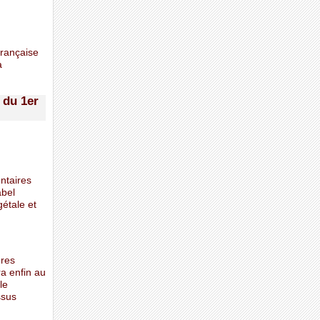
Française
a
 du 1er
entaires
abel
étale et
ères
ra enfin au
le
ssus