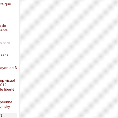
pte que
a de
ients
s sont
i sans
rayon de 3
mp visuel
2012
de liberté
opéenne.
binsky
t