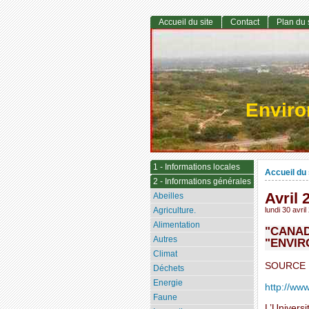
Accueil du site
Contact
Plan du 
Envir
1 - Informations locales
Accueil du 
2 - Informations générales
Avril 
Abeilles
Agriculture.
lundi 30 avri
Alimentation
"CANAD
Autres
"ENVIR
Climat
SOURCE :
Déchets
Energie
http://www
Faune
L’Universi