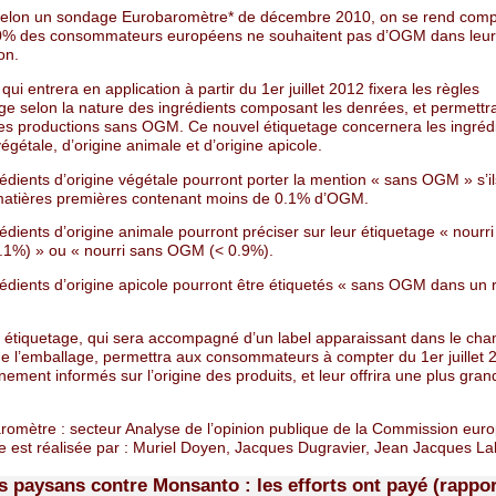
 selon un sondage Eurobaromètre* de décembre 2010, on se rend com
0% des consommateurs européens ne souhaitent pas d’OGM dans leur
on.
qui entrera en application à partir du 1er juillet 2012 fixera les règles
age selon la nature des ingrédients composant les denrées, et permettr
 les productions sans OGM. Ce nouvel étiquetage concernera les ingréd
végétale, d’origine animale et d’origine apicole.
édients d’origine végétale pourront porter la mention « sans OGM » s’il
matières premières contenant moins de 0.1% d’OGM.
édients d’origine animale pourront préciser sur leur étiquetage « nourr
1%) » ou « nourri sans OGM (< 0.9%).
édients d’origine apicole pourront être étiquetés « sans OGM dans un 
 étiquetage, qui sera accompagné d’un label apparaissant dans le cha
 de l’emballage, permettra aux consommateurs à compter du 1er juillet 
inement informés sur l’origine des produits, et leur offrira une plus gran
aromètre : secteur Analyse de l’opinion publique de la Commission eur
re est réalisée par : Muriel Doyen, Jacques Dugravier, Jean Jacques La
 paysans contre Monsanto : les efforts ont payé (rappor