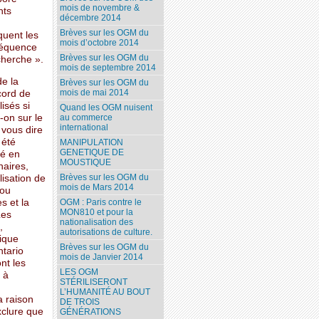
mois de novembre &
nts
décembre 2014
Brèves sur les OGM du
quent les
mois d’octobre 2014
séquence
Brèves sur les OGM du
cherche ».
mois de septembre 2014
de la
Brèves sur les OGM du
mois de mai 2014
cord de
isés si
Quand les OGM nuisent
-on sur le
au commerce
international
 vous dire
 été
MANIPULATION
GENETIQUE DE
té en
MOUSTIQUE
aires,
Brèves sur les OGM du
isation de
mois de Mars 2014
 ou
s et la
OGM : Paris contre le
MON810 et pour la
Les
nationalisation des
,
autorisations de culture.
ique
Brèves sur les OGM du
ntario
mois de Janvier 2014
nt les
LES OGM
 à
STÉRILISERONT
L’HUMANITÉ AU BOUT
a raison
DE TROIS
xclure que
GÉNÉRATIONS