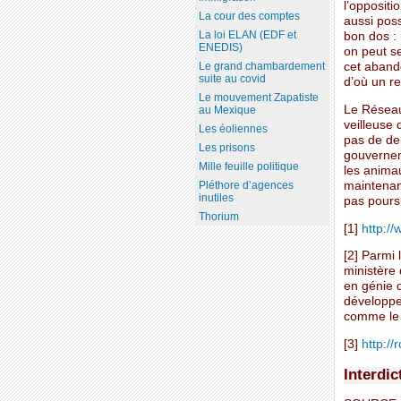
l’oppositi
La cour des comptes
aussi poss
La loi ELAN (EDF et
bon dos : 
ENEDIS)
on peut s
cet abando
Le grand chambardement
suite au covid
d’où un re
Le mouvement Zapatiste
Le Réseau 
au Mexique
veilleuse 
Les éoliennes
pas de de
Les prisons
gouvernem
Mille feuille politique
les anima
maintenant
Pléthore d’agences
inutiles
pas poursu
Thorium
[1]
http:/
[2] Parmi 
ministère 
en génie d
développem
comme le 
[3]
http://
Interdi