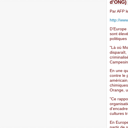
d’ONG)
Par AFP l
http://www
D’Europe à
sont élev
politique
"Là où Mon
disparaît,
criminalis
Campesina
En une qu
contre le
américain,
chimiques
Orange, un
"Ce rappo
organisati
d’encadrer
cultures t
En Europe,
partir de 