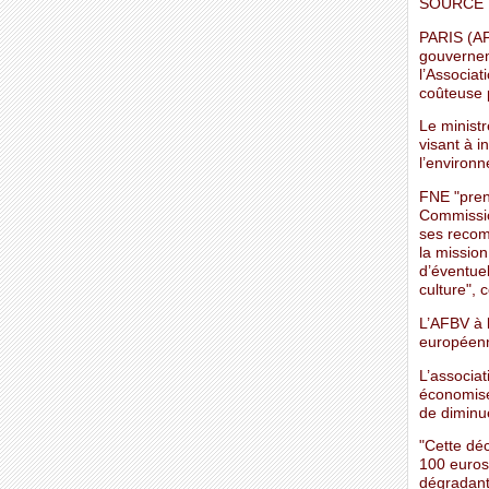
SOURCE :
PARIS (AF
gouvernem
l’Associat
coûteuse p
Le minist
visant à i
l’environn
FNE "pren
Commissio
ses recom
la mission
d’éventuel
culture", 
L’AFBV à l
européenne
L’associa
économise 
de diminu
"Cette dé
100 euros 
dégradant 