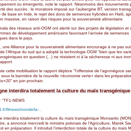
ppement ou émergents, note le rapport. Néanmoins des mouvements 
rté des succès : le moratoire imposé sur l’aubergine BT, version trans
 de base en Inde, le rejet des dons de semences hybrides en Haïti, ap
on massive, en raison des risques pour la souveraineté alimentaire.
ala des réseaux anti-OGM ont alerté sur des projets de législation et 
mmes de développement américains favorisant l’arrivée de semences
ques dans le pays.
, une Alliance pour la souveraineté alimentaire encourage à ne pas sui
de l’Afrique du sud qui a adopté la technologie OGM "bien que les vari
ansgéniques en question (...) ne résistent ni à la sécheresse ni aux ino
rapport.
te cette mobilisation le rapport déplore "l’offensive de l’agronégoce sa
 sous la bannière de la nouvelle +économie verte+ dans les préparatio
o+20" en juin prochain.
gne interdira totalement la culture du maïs transgénique
: "TF1-NEWS
tf1.fr/filnews/monde/la-...
e interdira totalement la culture du maïs transgénique Monsanto (MON
oire, a annoncé mercredi le ministre polonais de l’Agriculture, Marek Saw
est en préparation. Il introduit l’interdiction totale de la culture du maï