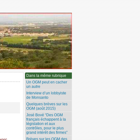
Dans la même rubrique
Un OGM peut en cacher
un autre
Interview d’un lobbyiste
de Monsanto
Quelques brèves sur les
OGM (août 2015)
José Bové “Des OGM
français échappent à la
législation et aux
contrôles, pour le plus
grand intérêt des firmes”
Brèves sur les OGM des
porc