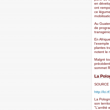
en dévelo
ont rempo
ce légume
mobilisati
Au Guatem
de progra
transgéni
En Afrique
l’exemple 
plantes tr
notent le 
Malgré tou
précédent
sommet Ri
La Polo
SOURCE 
http://lci.
La Pologn
son territ
"L’arrêté 