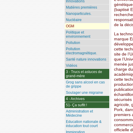
Innovations
génétique
Matières premières
(baptisé E
Nanoparticules.
recherches
responsab
Nucléaire
de la déci
OGM
Politique et
La technol
environnement
marque En
Pollution
développem
cette tech
Pollution
électromagnétique.
site de l’
que l’Uni
Santé nature innovations
menée jusq
Vidéos
charge du
3 - Trucs et astuces de
académiqu
grand-mère
cette tec
Grog sans alcool en cas
production
de grippe
publicatio
Soulager une migraine
échantill
4 - Archives
sécurisés
agricole, 
51- Ça suffit !
Pork, dan
Administration et
premiers 
Médecine
consommer
Education nationale &
commercial
éducation tout court
officiell
Immigration