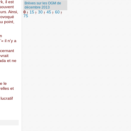
, il est
Brèves sur les OGM de
 souvent
décembre 2013
urs. Ainsi,
0
15
30
45
60
|
|
|
|
|
75
provoqué
u point,
en
 il n’y a
ncernant
vrait
ada et ne
e le
elles et
ucratif