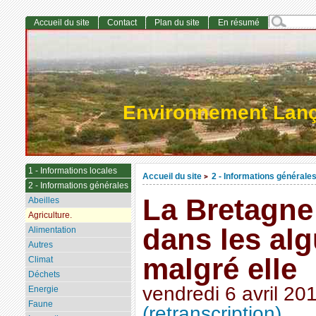
Accueil du site
Contact
Plan du site
En résumé
Environnement Lan
1 - Informations locales
Accueil du site
2 - Informations générale
>
2 - Informations générales
La Bretagne 
Abeilles
Agriculture.
dans les alg
Alimentation
Autres
malgré elle
Climat
Déchets
vendredi 6 avril 20
Energie
Faune
(retranscription)