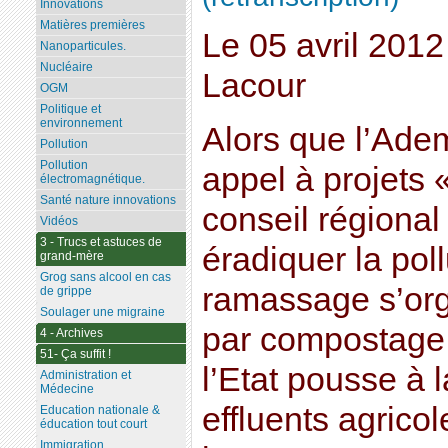
Innovations
Matières premières
Le 05 avril 201
Nanoparticules.
Nucléaire
Lacour
OGM
Politique et
environnement
Alors que l’Ade
Pollution
Pollution
appel à projets 
électromagnétique.
Santé nature innovations
conseil régional 
Vidéos
3 - Trucs et astuces de
éradiquer la poll
grand-mère
Grog sans alcool en cas
ramassage s’orga
de grippe
Soulager une migraine
par compostage 
4 - Archives
51- Ça suffit !
l’Etat pousse à 
Administration et
Médecine
effluents agricol
Education nationale &
éducation tout court
Immigration