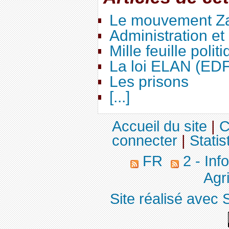
Le mouvement Za
Administration e
Mille feuille polit
La loi ELAN (ED
Les prisons
[...]
Accueil du site
|
C
connecter
|
Statis
FR
2 - Inf
Agri
Site réalisé avec 