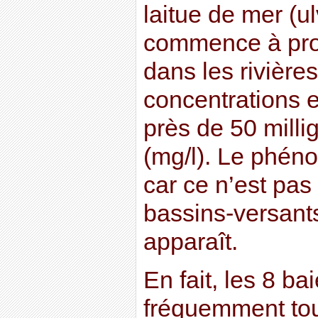
laitue de mer (u
commence à prolif
dans les rivière
concentrations e
près de 50 milli
(mg/l). Le phén
car ce n’est pa
bassins-versants
apparaît.
En fait, les 8 ba
fréquemment tou