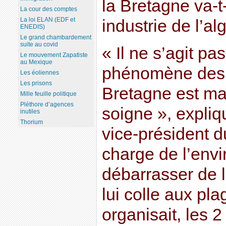
la Bretagne va-t
La cour des comptes
La loi ELAN (EDF et
industrie de l’al
ENEDIS)
Le grand chambardement
suite au covid
« Il ne s’agit pas
Le mouvement Zapatiste
au Mexique
phénomène des 
Les éoliennes
Les prisons
Bretagne est ma
Mille feuille politique
Pléthore d’agences
soigne », expliq
inutiles
Thorium
vice-président d
charge de l’env
débarrasser de 
lui colle aux pla
organisait, les 2