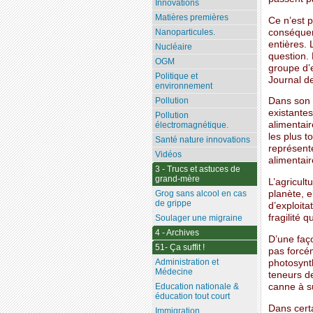
Innovations
Matières premières
Ce n’est 
conséquenc
Nanoparticules.
entières.
Nucléaire
question.
OGM
groupe d’
Politique et
Journal de
environnement
Pollution
Dans son 
existantes
Pollution
alimentair
électromagnétique.
les plus t
Santé nature innovations
représente
Vidéos
alimentair
3 - Trucs et astuces de
grand-mère
L’agricult
planète, e
Grog sans alcool en cas
de grippe
d’exploita
fragilité 
Soulager une migraine
4 - Archives
D’une faç
51- Ça suffit !
pas forcém
Administration et
photosynth
Médecine
teneurs de
canne à s
Education nationale &
éducation tout court
Dans certa
Immigration