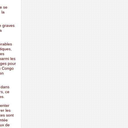
e se
 la
e graves
a
érables
tiques,
les
parmi les
ages pour
du Congo
en
s dans
rs, ce
es.
enter
er les
tes sont
ontée
aux de