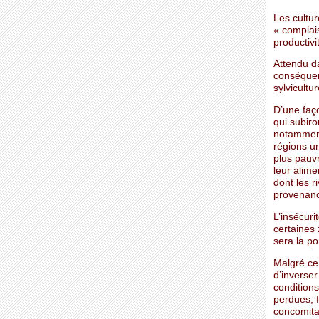
Les cultu
« complai
productivit
Attendu d
conséquenc
sylvicultur
D’une faço
qui subir
notamment
régions ur
plus pauvr
leur alime
dont les 
provenance
L’insécur
certaines 
sera la po
Malgré ce
d’inverse
conditions
perdues, f
concomita