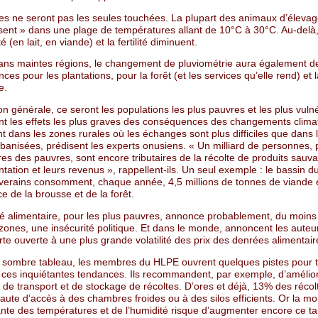
res ne seront pas les seules touchées. La plupart des animaux d’élevag
sent » dans une plage de températures allant de 10°C à 30°C. Au-delà,
é (en lait, en viande) et la fertilité diminuent.
ans maintes régions, le changement de pluviométrie aura également d
es pour les plantations, pour la forêt (et les services qu’elle rend) et l
e.
n générale, ce seront les populations les plus pauvres et les plus vuln
ont les effets les plus graves des conséquences des changements clima
 dans les zones rurales où les échanges sont plus difficiles que dans 
banisées, prédisent les experts onusiens. « Un milliard de personnes, 
es des pauvres, sont encore tributaires de la récolte de produits sauv
ntation et leurs revenus », rappellent-ils. Un seul exemple : le bassin 
riverains consomment, chaque année, 4,5 millions de tonnes de viande 
 de la brousse et de la forêt.
ité alimentaire, pour les plus pauvres, annonce probablement, du moin
zones, une insécurité politique. Et dans le monde, annoncent les auteu
rte ouverte à une plus grande volatilité des prix des denrées alimentair
 sombre tableau, les membres du HLPE ouvrent quelques pistes pour t
r ces inquiétantes tendances. Ils recommandent, par exemple, d’amélior
 de transport et de stockage de récoltes. D’ores et déjà, 13% des récol
aute d’accès à des chambres froides ou à des silos efficients. Or la m
nte des températures et de l’humidité risque d’augmenter encore ce t