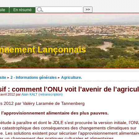
site
En résumé
onnement Lançonnais
site
2 - Informations générales
Agriculture.
>
>
if : comment l’ONU voit l’avenir de l’agricu
avril 2012
par
Alain KALT (retranscription)
s 2012 par Valéry Laramée de Tannenberg
 l’approvisionnement alimentaire des plus pauvres.
tude à paraître et dont le JDLE s’est procurée la version initiale, l’O
u catastrophique des conséquences des changements climatiques sur
ure. Les solutions existent pour sécuriser l’approvisionnement alimentair
ar un changement des pratiques culturales et alimentaires.