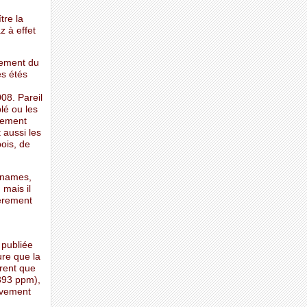
tre la
z à effet
dement du
es étés
008. Pareil
lé ou les
ulement
 aussi les
ois, de
gnames,
 mais il
vèrement
 publiée
re que la
rent que
393 ppm),
tivement