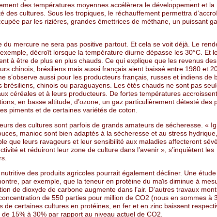
sement des températures moyennes accélèrera le développement et la
té des cultures. Sous les tropiques, le réchauffement permettra d’accroî
ccupée par les rizières, grandes émettrices de méthane, un puissant ga
 du mercure ne sera pas positive partout. Et cela se voit déjà. Le ren
 exemple, décroît lorsque la température diurne dépasse les 30°C. Et l
t à être de plus en plus chauds. Ce qui explique que les revenus des
urs chinois, brésiliens mais aussi français aient baissé entre 1980 et 2
 s’observe aussi pour les producteurs français, russes et indiens de b
rs brésiliens, chinois ou paraguayens. Les étés chauds ne sont pas se
ux céréales et à leurs producteurs. De fortes températures accroissent
ions, en basse altitude, d’ozone, un gaz particulièrement détesté des p
des piments et de certaines variétés de coton.
eurs des cultures sont parfois de grands amateurs de sécheresse. « I
uces, manioc sont bien adaptés à la sécheresse et au stress hydrique,
le que leurs ravageurs et leur sensibilité aux maladies affecteront sé
ctivité et réduiront leur zone de culture dans l’avenir », s’inquiètent les
rs.
 nutritive des produits agricoles pourrait également décliner. Une étude
ontre, par exemple, que la teneur en protéine du maïs diminue à mesu
tion de dioxyde de carbone augmente dans l’air. D’autres travaux mont
concentration de 550 parties pour million de CO2 (nous en sommes à 
s de certaines cultures en protéines, en fer et en zinc baissent respec
 de 15% à 30% par rapport au niveau actuel de CO2.