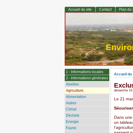
Accueil du site
Contact
Plan du 
Envir
1 - Informations locales
Accueil du 
2 - Informations générales
Exclus
Abeilles
Agriculture.
dimanche 15 
Alimentation
Le 21 mar
Autres
Sécuriser
Climat
Déchets
Dans une é
Energie
un tablea
l’agricult
Faune
passent p