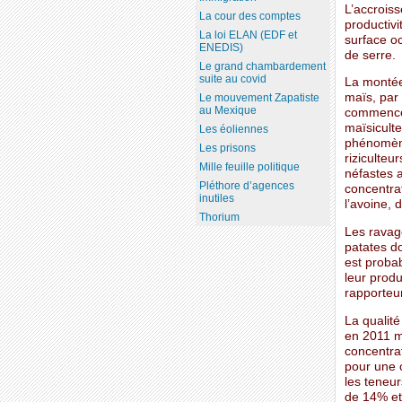
L’accrois
La cour des comptes
productivi
La loi ELAN (EDF et
surface o
ENEDIS)
de serre.
Le grand chambardement
suite au covid
La montée
maïs, par
Le mouvement Zapatiste
au Mexique
commencen
maïsiculte
Les éoliennes
phénomène
Les prisons
riziculteu
Mille feuille politique
néfastes a
Pléthore d’agences
concentrat
inutiles
l’avoine, 
Thorium
Les ravag
patates do
est probab
leur produ
rapporteu
La qualité
en 2011 m
concentra
pour une 
les teneur
de 14% et