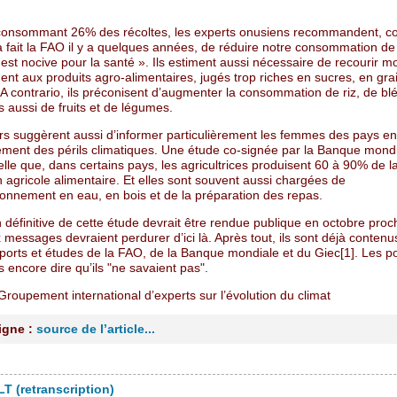
 consommant 26% des récoltes, les experts onusiens recommandent, 
jà fait la FAO il y a quelques années, de réduire notre consommation de
 est nocive pour la santé ». Ils estiment aussi nécessaire de recourir m
nt aux produits agro-alimentaires, jugés trop riches en sucres, en gra
 A contrario, ils préconisent d’augmenter la consommation de riz, de blé
 aussi de fruits et de légumes.
rs suggèrent aussi d’informer particulièrement les femmes des pays en
ment des périls climatiques. Une étude co-signée par la Banque mondia
le que, dans certains pays, les agricultrices produisent 60 à 90% de l
 agricole alimentaire. Et elles sont souvent aussi chargées de
ionnement en eau, en bois et de la préparation des repas.
 définitive de cette étude devrait être rendue publique en octobre proc
 messages devraient perdurer d’ici là. Après tout, ils sont déjà conten
ports et études de la FAO, de la Banque mondiale et du Giec[1]. Les po
s encore dire qu’ils "ne savaient pas".
 Groupement international d’experts sur l’évolution du climat
ligne :
source de l’article...
T (retranscription)