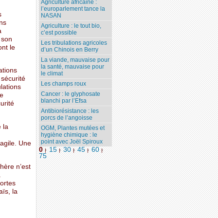
Agriculture africaine :
l’europarlement tance la
s
NASAN
ons
Agriculture : le tout bio,
a
c’est possible
 son
Les tribulations agricoles
nt le
d’un Chinois en Berry
La viande, mauvaise pour
la santé, mauvaise pour
ations
le climat
 sécurité
Les champs roux
lations
Cancer : le glyphosate
ue
blanchi par l’Efsa
urité
Antibiorésistance : les
porcs de l’angoisse
 la
OGM, Plantes mutées et
hygiène chimique : le
point avec Joël Spiroux
ragile. Une
0
15
30
45
60
|
|
|
|
|
75
hère n’est
a
ortes
ïs, la