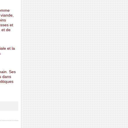
comme
 viande,
oins
isses et
 et de
le et la
a
hain. Ses
us dans
litiques