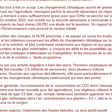
plus tout à fait un scoop. Les changements climatiques auront de grave
es sur l’agriculture, menaçant parfois la sécurité alimentaire de régi
 La menace a paru suffisamment grave pour que l’ONU se penche sur l
 En octobre 2010, son comité sur la sécurité alimentaire a commandé à
experts de haut niveau (HLPE) une étude sur la question. Un rapport do
 l’Environnement s’est procuré la version initiale.
cahier des charges, le HLPE préconise « de passer en revue les évalu
 et les initiatives concernant les effets du changement climatique sur la
e et la nutrition, et [de] s’intéresser notamment aux régions et aux popu
ouchées et les plus vulnérables, y compris les défis et les possibilités q
nt les politiques d’atténuation et d’adaptation, et les mesures de la séc
e et de la nutrition ». Vaste programme.
ure est une activité singulière à bien des plans. Première employeure de
lle fait travailler 2,6 milliards de personnes, dans plusieurs millions
tions. Soumise aux caprices des éléments, elle aussi particulièrement f
que les changements climatiques renforceront sur bien des points.
on générale, l’accroissement de la concentration en CO2 dans l’atmosp
ent une bonne nouvelle pour les agriculteurs. Les végétaux utilisant l
èse de type C3 (blé, orge, tomate, betterave) semblent apprécier les f
 gaz carbonique dans l’air, contrairement aux plantes « C4 », tels le ma
ucre ou le sorgho.
ines régions, notamment des hautes latitudes, ce sera plutôt positif.