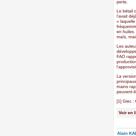
perte.
Le bétail
l’avait dé
« laquelle
fréquemme
en huiles.
maïs, mais
Les auteu
développe
FAO rappel
production
l’approvis
La version
principaux
mains rap
peuvent-il
[1] Giec :
Voir en 
Alain KAL