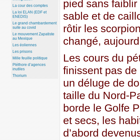
pied sans faibl
La cour des comptes
La loi ELAN (EDF et
sable et de caill
ENEDIS)
Le grand chambardement
rôtir les scorpio
suite au covid
Le mouvement Zapatiste
changé, aujourd’
au Mexique
Les éoliennes
Les prisons
Les cours du pét
Mille feuille politique
Pléthore d’agences
finissent pas de
inutiles
Thorium
un déluge de dol
taille du Nord-P
borde le Golfe 
et secs, les hab
d’abord devenus