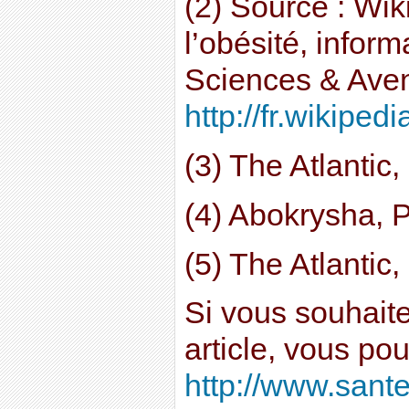
(2) Source : Wiki
l’obésité, infor
Sciences & Aven
http://fr.wikipe
(3) The Atlantic
(4) Abokrysha, 
(5) The Atlanti
Si vous souhait
article, vous po
http://www.sante