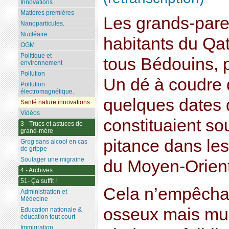
Innovations
Matières premières
Les grands-pare
Nanoparticules.
Nucléaire
habitants du Qa
OGM
Politique et
tous Bédouins, pe
environnement
Pollution
Un dé à coudre d
Pollution
électromagnétique.
quelques dates
Santé nature innovations
Vidéos
constituaient so
3 - Trucs et astuces de
grand-mère
pitance dans le
Grog sans alcool en cas
de grippe
Soulager une migraine
du Moyen-Orient
4 - Archives
51- Ça suffit !
Cela n’empêcha
Administration et
Médecine
osseux mais mus
Education nationale &
éducation tout court
Immigration