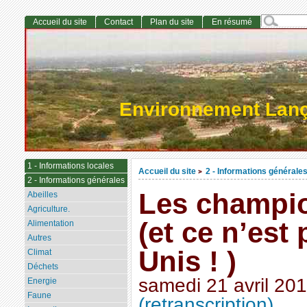
Accueil du site
Contact
Plan du site
En résumé
Environnement Lan
1 - Informations locales
Accueil du site
2 - Informations générale
>
2 - Informations générales
Les champio
Abeilles
Agriculture.
(et ce n’est 
Alimentation
Autres
Unis ! )
Climat
Déchets
samedi 21 avril 20
Energie
Faune
(retranscription)