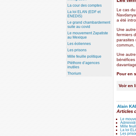
La cour des comptes
Le cas du 
La loi ELAN (EDF et
Navdanya 
ENEDIS)
a été intro
Le grand chambardement
suite au covid
Une autre
Le mouvement Zapatiste
fermiers 
au Mexique
parasites 
Les éoliennes
commun, l
Les prisons
Une autre
Mille feuille politique
bénéfices 
Pléthore d’agences
davantage
inutiles
Thorium
Pour en s
Voir en 
Alain KAL
Articles 
Le mouve
Administr
Mille feui
La loi E
Les priso