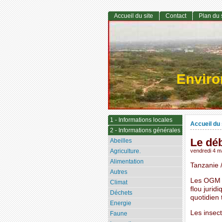
Accueil du site
Contact
Plan du 
Envir
1 - Informations locales
Accueil du 
2 - Informations générales
Le déb
Abeilles
Agriculture.
vendredi 4 m
Alimentation
Tanzanie /
Autres
Les OGM o
Climat
flou jurid
Déchets
quotidien 
Energie
Les insect
Faune