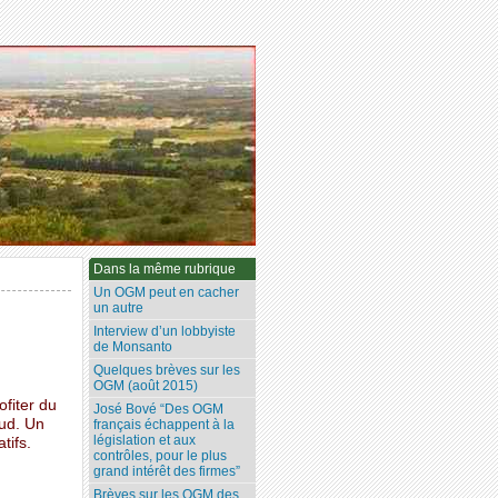
Dans la même rubrique
Un OGM peut en cacher
un autre
Interview d’un lobbyiste
de Monsanto
Quelques brèves sur les
OGM (août 2015)
fiter du
José Bové “Des OGM
Sud. Un
français échappent à la
législation et aux
tifs.
contrôles, pour le plus
grand intérêt des firmes”
Brèves sur les OGM des