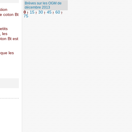
Brèves sur les OGM de
décembre 2013
tion
0
15
30
45
60
|
|
|
|
|
e coton Bt
75
tits
 les
ton Bt est
 que les