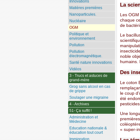
Innovations
La scie
Matières premières
Nanoparticules.
Les OGM s
chaque ce
Nucléaire
de bactéri
OGM
Politique et
Le bacillu
environnement
scientifi
Pollution
manipulati
insecticid
Pollution
électromagnétique.
noble obje
humains. L
Santé nature innovations
Vidéos
Des inse
3 - Trucs et astuces de
grand-mère
Le coton B
Grog sans alcool en cas
remplaçan
de grippe
le coup d’
Soulager une migraine
été endom
pesticides
4 - Archives
51- Ça suffit !
Une longue
Administration et
premières
Médecine
coléoptère
Education nationale &
« super-i
éducation tout court
Les tém
Immigration