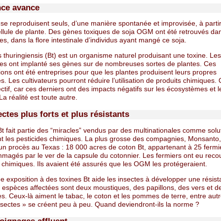
nce avance
e reproduisent seuls, d’une manière spontanée et improvisée, à parti
llule de plante. Des gènes toxiques de soja OGM ont été retrouvés da
es, dans la flore intestinale d’individus ayant mangé ce soja.
s thuringiensis (Bt) est un organisme naturel produisant une toxine. Les
ques ont implanté ses gènes sur de nombreuses sortes de plantes. Ces
ons ont été entreprises pour que les plantes produisent leurs propres
es. Les cultivateurs pourront réduire l’utilisation de produits chimiques. 
ctif, car ces derniers ont des impacts négatifs sur les écosystèmes et l
a réalité est toute autre.
ctes plus forts et plus résistants
t fait partie des “miracles” vendus par des multinationales comme solu
t les pesticides chimiques. La plus grosse des compagnies, Monsanto,
un procès au Texas : 18 000 acres de coton Bt, appartenant à 25 fermi
magés par le ver de la capsule du cotonnier. Les fermiers ont eu reco
 chimiques. Ils avaient été assurés que les OGM les protégeraient.
 exposition à des toxines Bt aide les insectes à développer une résis
 espèces affectées sont deux moustiques, des papillons, des vers et d
s. Ceux-là aiment le tabac, le coton et les pommes de terre, entre aut
nsectes » se créent peu à peu. Quand deviendront-ils la norme ?
oignages affluent