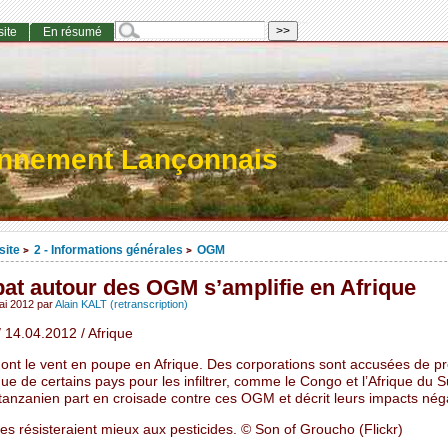
site
En résumé
onnement Lançonnais
site
2 - Informations générales
OGM
>
>
at autour des OGM s’amplifie en Afrique
ai 2012
par
Alain KALT (retranscription)
 14.04.2012 / Afrique
nt le vent en poupe en Afrique. Des corporations sont accusées de pro
ique de certains pays pour les infiltrer, comme le Congo et l’Afrique du 
tanzanien part en croisade contre ces OGM et décrit leurs impacts néga
es résisteraient mieux aux pesticides. © Son of Groucho (Flickr)