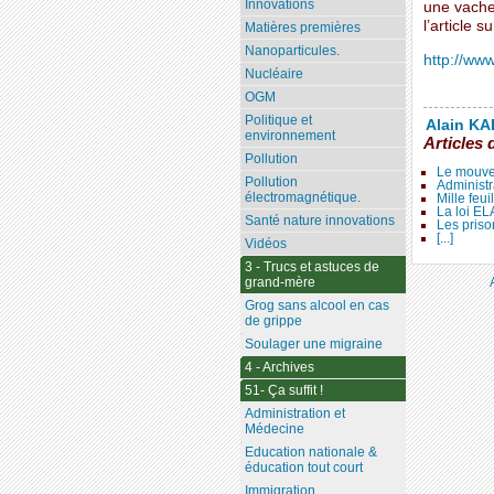
Innovations
une vache 
l’article s
Matières premières
Nanoparticules.
http://www
Nucléaire
OGM
Politique et
Alain KAL
environnement
Articles 
Pollution
Le mouve
Pollution
Administr
électromagnétique.
Mille feui
La loi E
Santé nature innovations
Les priso
[...]
Vidéos
3 - Trucs et astuces de
grand-mère
Grog sans alcool en cas
de grippe
Soulager une migraine
4 - Archives
51- Ça suffit !
Administration et
Médecine
Education nationale &
éducation tout court
Immigration