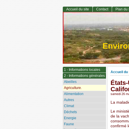
Accueil du site
Contact
Plan du 
Envir
1 - Informations locales
Accueil du 
2 - Informations générales
États-
Abeilles
Califo
Agriculture.
Alimentation
samedi 26 m
Autres
La maladie
Climat
Le minist
Déchets
de la vach
Energie
consommate
Faune
confirmé 