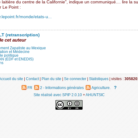
laitière du centre de la Californie", indique un communiqué.... lire la su
ur Le Point :
.lepoint.fr/monde/etats-u...
T (retranscription)
de cet auteur
ment Zapatiste au Mexique
ation et Médecine
lle politique
LAN (EDF et ENEDIS)
ns
Accueil du site
|
Contact
|
Plan du site
|
Se connecter
|
Statistiques
|
visites :
305820
?
FR
2 - Informations générales
Agriculture.
Site réalisé avec SPIP 2.0.10
+
AHUNTSIC