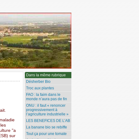
Dans la même rubrique
Désherber Bio
Troc aux plantes
FAO : la faim dans le
monde n’aura pas de fin
ONU : il faut « renoncer
progressivement à
ait.
l’agriculture industrielle »
 maladie
LES BENEFICES DE L’AB
 les
La banane bio se rebiffe
ulture "a
Tout ça pour une tomate
ESB) sur