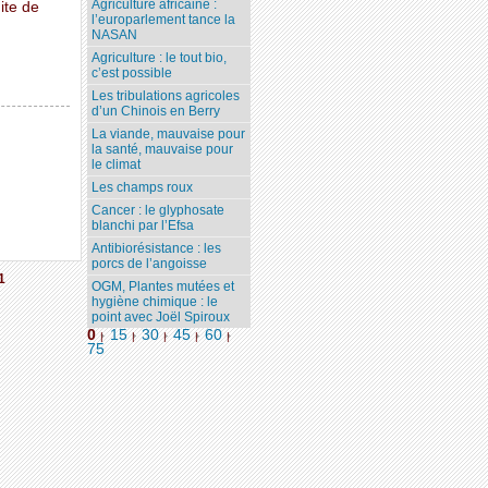
Agriculture africaine :
ite de
l’europarlement tance la
NASAN
Agriculture : le tout bio,
c’est possible
Les tribulations agricoles
d’un Chinois en Berry
La viande, mauvaise pour
la santé, mauvaise pour
le climat
Les champs roux
Cancer : le glyphosate
blanchi par l’Efsa
Antibiorésistance : les
porcs de l’angoisse
1
OGM, Plantes mutées et
hygiène chimique : le
point avec Joël Spiroux
0
15
30
45
60
|
|
|
|
|
75