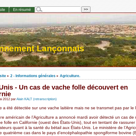
site
En résumé
onnement Lançonnais
site
2 - Informations générales
Agriculture.
>
>
Unis - Un cas de vache folle découvert en
rnie
ai 2012
par
Alain KALT (retranscription)
 a été détectée sur une vache laitière mais ne se transmet pas par le l
ère américain de l’Agriculture a annoncé mardi avoir détecté un cas de
e folle en Californie (ouest des États-Unis), tout en tentant de rassurer
urs quant à la santé du bétail aux États-Unis. Le ministère de l’Agric
le quatrième cas dans le pays d’encéphalopathie spongiforme bovine (