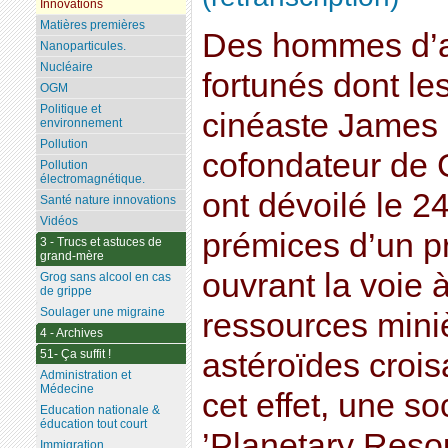
Innovations
Matières premières
Des hommes d’aff
Nanoparticules.
Nucléaire
fortunés dont le
OGM
Politique et
cinéaste James 
environnement
Pollution
cofondateur de 
Pollution
électromagnétique.
ont dévoilé le 24
Santé nature innovations
Vidéos
prémices d’un p
3 - Trucs et astuces de
grand-mère
ouvrant la voie à
Grog sans alcool en cas
de grippe
Soulager une migraine
ressources miniè
4 - Archives
51- Ça suffit !
astéroïdes crois
Administration et
Médecine
cet effet, une s
Education nationale &
éducation tout court
’Planetary Resou
Immigration