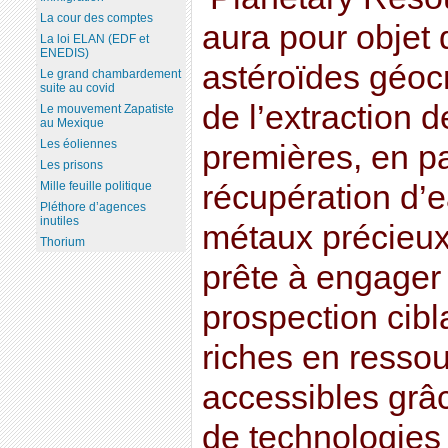
La cour des comptes
aura pour objet 
La loi ELAN (EDF et
ENEDIS)
astéroïdes géoc
Le grand chambardement
suite au covid
de l’extraction 
Le mouvement Zapatiste
au Mexique
Les éoliennes
premières, en pa
Les prisons
Mille feuille politique
récupération d’
Pléthore d’agences
inutiles
métaux précieux 
Thorium
prête à engager
prospection cibl
riches en ressou
accessibles gr
de technologies 