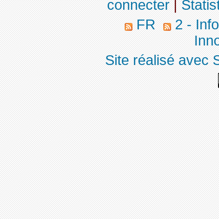
connecter
|
Statis
FR
2 - Inf
Inno
Site réalisé avec 