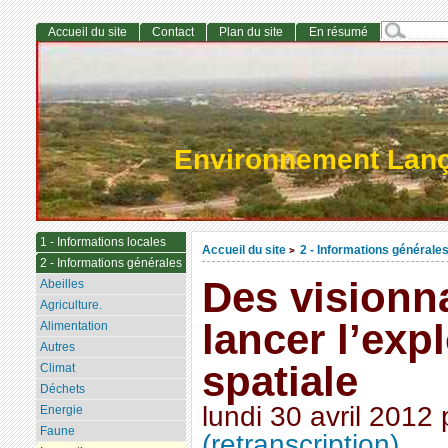
Accueil du site
Contact
Plan du site
En résumé
Environnement Lan
1 - Informations locales
Accueil du site
2 - Informations générale
>
2 - Informations générales
Des visionna
Abeilles
Agriculture.
lancer l’exp
Alimentation
Autres
spatiale
Climat
Déchets
lundi 30 avril 2012
Energie
Faune
(retranscription)