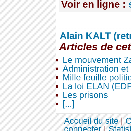
Voir en ligne :
Alain KALT (ret
Articles de ce
Le mouvement Za
Administration e
Mille feuille polit
La loi ELAN (ED
Les prisons
[...]
Accueil du site
|
C
connecter
|
Statis