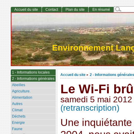
Accueil du site
Contact
Plan du site
En résumé
Environnement Lan
1 - Informations locales
Accueil du site
2 - Informations générale
>
2 - Informations générales
Le Wi-Fi brû
Abeilles
Agriculture.
samedi 5 mai 2012
Alimentation
Autres
(retranscription)
Climat
Déchets
Une inquiétante
Energie
Faune