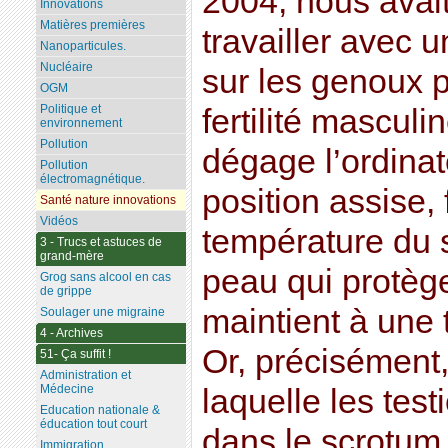
2004, nous avait
Innovations
Matières premières
travailler avec 
Nanoparticules.
Nucléaire
sur les genoux p
OGM
Politique et
fertilité masculi
environnement
Pollution
dégage l’ordinat
Pollution
électromagnétique.
position assise, 
Santé nature innovations
Vidéos
température du 
3 - Trucs et astuces de
grand-mère
peau qui protège 
Grog sans alcool en cas
de grippe
maintient à une 
Soulager une migraine
4 - Archives
Or, précisément,
51- Ça suffit !
Administration et
Médecine
laquelle les test
Education nationale &
éducation tout court
dans le scrotum
Immigration