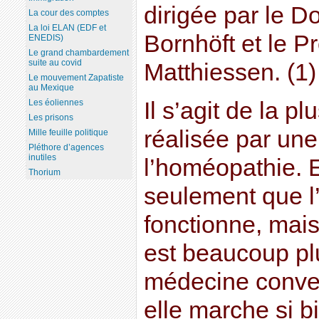
dirigée par le 
La cour des comptes
La loi ELAN (EDF et
Bornhöft et le P
ENEDIS)
Le grand chambardement
suite au covid
Matthiessen. (1)
Le mouvement Zapatiste
au Mexique
Il s’agit de la p
Les éoliennes
Les prisons
réalisée par une 
Mille feuille politique
Pléthore d’agences
inutiles
l’homéopathie. E
Thorium
seulement que 
fonctionne, mai
est beaucoup pl
médecine convent
elle marche si b