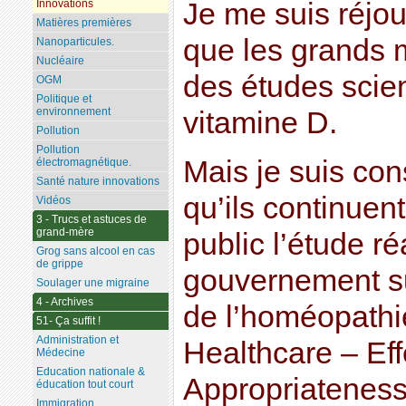
Je me suis réjou
Innovations
Matières premières
que les grands m
Nanoparticules.
Nucléaire
des études scien
OGM
Politique et
environnement
vitamine D.
Pollution
Pollution
Mais je suis con
électromagnétique.
Santé nature innovations
qu’ils continuen
Vidéos
3 - Trucs et astuces de
grand-mère
public l’étude ré
Grog sans alcool en cas
de grippe
gouvernement sui
Soulager une migraine
4 - Archives
de l’homéopathi
51- Ça suffit !
Administration et
Healthcare – Eff
Médecine
Education nationale &
Appropriateness,
éducation tout court
Immigration