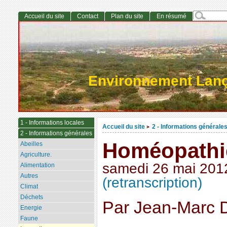
Accueil du site
Contact
Plan du site
En résumé
Environnement Lan
1 - Informations locales
Accueil du site
2 - Informations générale
>
2 - Informations générales
Homéopathie
Abeilles
Agriculture.
samedi 26 mai 201
Alimentation
Autres
(retranscription)
Climat
Déchets
Par Jean-Marc 
Energie
Faune