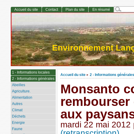
Accueil du site
Contact
Plan du site
En résumé
Environnement Lan
1 - Informations locales
Accueil du site
2 - Informations générale
>
2 - Informations générales
Monsanto c
Abeilles
Agriculture.
rembourser 
Alimentation
Autres
aux paysans
Climat
Déchets
mardi 22 mai 2012
Energie
Faune
(retranscription)