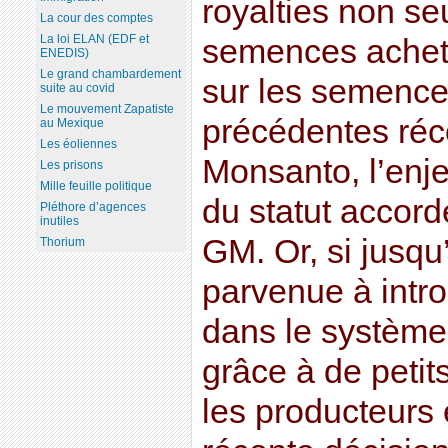
royalties non se
La cour des comptes
La loi ELAN (EDF et
semences achet
ENEDIS)
Le grand chambardement
sur les semence
suite au covid
Le mouvement Zapatiste
précédentes réco
au Mexique
Les éoliennes
Monsanto, l’enj
Les prisons
Mille feuille politique
du statut accor
Pléthore d’agences
inutiles
GM. Or, si jusqu’
Thorium
parvenue à intro
dans le système
grâce à de peti
les producteurs 