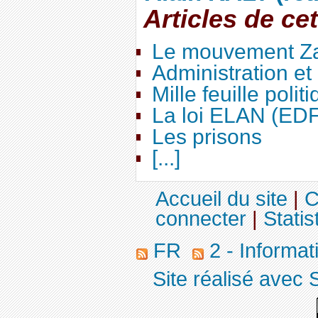
Articles de ce
Le mouvement Za
Administration e
Mille feuille polit
La loi ELAN (ED
Les prisons
[...]
Accueil du site
|
C
connecter
|
Statis
FR
2 - Informa
Site réalisé avec 