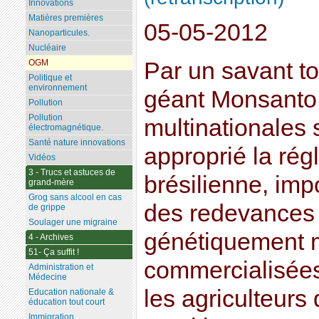
Innovations
Matières premières
05-05-2012
Nanoparticules.
Nucléaire
Par un savant t
OGM
Politique et
environnement
géant Monsanto, 
Pollution
Pollution
multinationales 
électromagnétique.
Santé nature innovations
approprié la rég
Vidéos
3 - Trucs et astuces de
brésilienne, imp
grand-mère
Grog sans alcool en cas
des redevances
de grippe
Soulager une migraine
génétiquement 
4 - Archives
51- Ça suffit !
commercialisées.
Administration et
Médecine
les agriculteurs 
Education nationale &
éducation tout court
Immigration