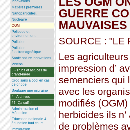
LES OGM O
Innovations
Matières premières
GUERRE CO
Nanoparticules.
Nucléaire
MAUVAISES
OGM
Politique et
environnement
SOURCE : "LE
Pollution
Pollution
électromagnétique.
Les agriculteurs
Santé nature innovations
Vidéos
impression d’ avo
3 - Trucs et astuces de
grand-mère
semenciers qui l
Grog sans alcool en cas
de grippe
avec les organ
Soulager une migraine
4 - Archives
modifiés (OGM) 
51- Ça suffit !
Administration et
herbicides ils n’
Médecine
Education nationale &
de problèmes a
éducation tout court
Immigration