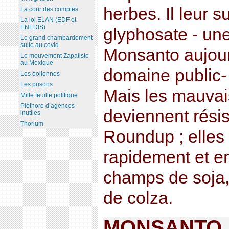
herbes. Il leur su
La cour des comptes
La loi ELAN (EDF et
ENEDIS)
glyphosate - un
Le grand chambardement
suite au covid
Monsanto aujour
Le mouvement Zapatiste
au Mexique
domaine public- 
Les éoliennes
Les prisons
Mais les mauvai
Mille feuille politique
Pléthore d’agences
deviennent résis
inutiles
Thorium
Roundup ; elles 
rapidement et e
champs de soja,
de colza.
MONSANTO :