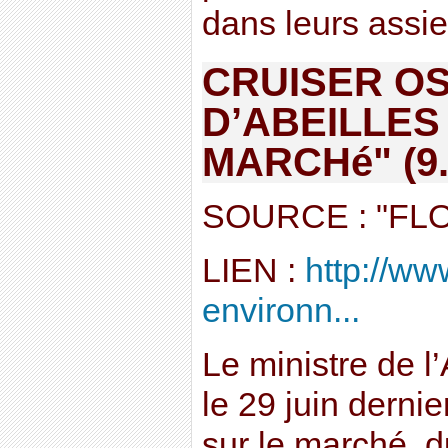
dans leurs assie
CRUISER OS
D’ABEILLES
MARCHé" (9.
SOURCE : "FL
LIEN :
http://ww
environn...
Le ministre de l
le 29 juin dernier
sur le marché, d