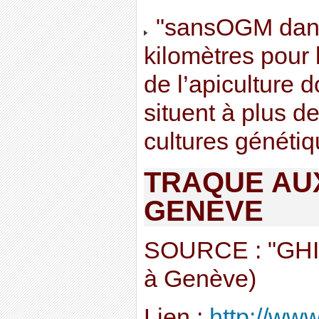
"sansOGM dans
kilomètres pour 
de l’apiculture 
situent à plus d
cultures généti
TRAQUE AU
GENEVE
SOURCE : "GHI" (
à Genève)
Lien :
http://ww