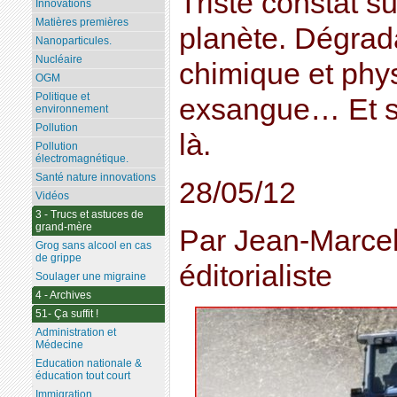
Triste constat su
Innovations
Matières premières
planète. Dégrada
Nanoparticules.
Nucléaire
chimique et phys
OGM
Politique et
exsangue… Et s
environnement
Pollution
là.
Pollution
électromagnétique.
Santé nature innovations
28/05/12
Vidéos
3 - Trucs et astuces de
grand-mère
Par Jean-Marce
Grog sans alcool en cas
de grippe
éditorialiste
Soulager une migraine
4 - Archives
51- Ça suffit !
Administration et
Médecine
Education nationale &
éducation tout court
Immigration