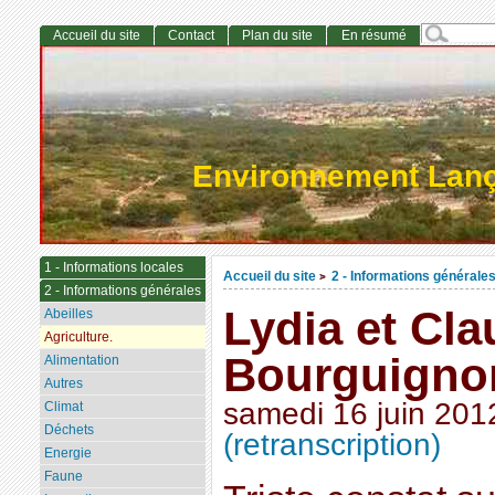
Accueil du site
Contact
Plan du site
En résumé
Environnement Lan
1 - Informations locales
Accueil du site
2 - Informations générale
>
2 - Informations générales
Lydia et Cl
Abeilles
Agriculture.
Bourguignon 
Alimentation
Autres
samedi 16 juin 201
Climat
Déchets
(retranscription)
Energie
Faune