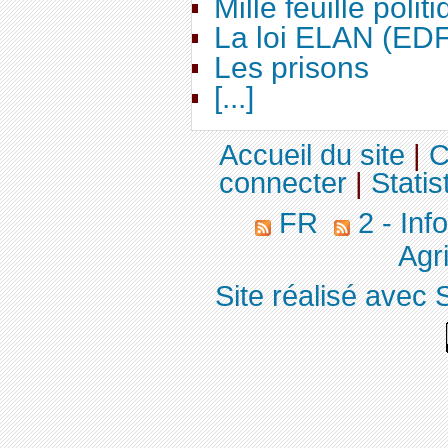
Mille feuille polit
La loi ELAN (ED
Les prisons
[...]
Accueil du site
|
C
connecter
|
Statis
FR
2 - Inf
Agri
Site réalisé avec 