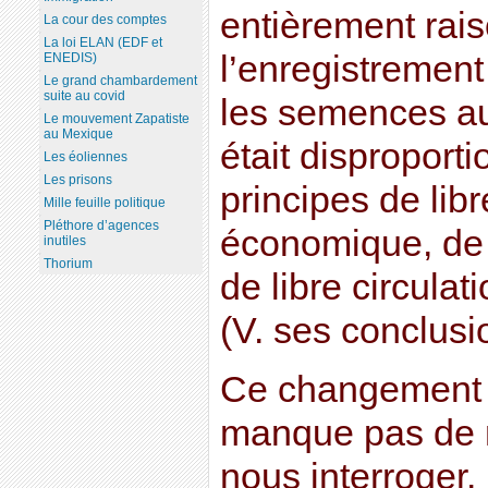
entièrement rai
La cour des comptes
La loi ELAN (EDF et
l’enregistrement
ENEDIS)
Le grand chambardement
suite au covid
les semences au 
Le mouvement Zapatiste
au Mexique
était disproporti
Les éoliennes
Les prisons
principes de libr
Mille feuille politique
Pléthore d’agences
économique, de 
inutiles
Thorium
de libre circula
(V. ses conclusi
Ce changement 
manque pas de n
nous interroger.