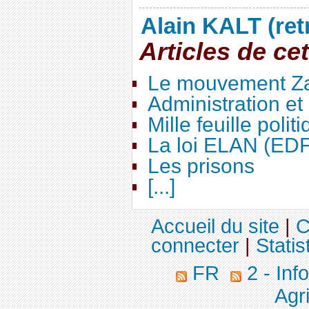
Alain KALT (ret
Articles de ce
Le mouvement Za
Administration e
Mille feuille polit
La loi ELAN (ED
Les prisons
[...]
Accueil du site
|
C
connecter
|
Statis
FR
2 - Inf
Agri