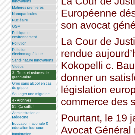
La Cour de Justi
Innovations
Matières premières
Européenne dés
Nanoparticules.
Nucléaire
son avocat géné
OGM
Politique et
environnement
La Cour de Justi
Pollution
Pollution
rendue aujourd’h
électromagnétique.
Santé nature innovations
Kokopelli c. Ba
Vidéos
3 - Trucs et astuces de
donner un satisfe
grand-mère
Grog sans alcool en cas
législation euro
de grippe
Soulager une migraine
commerce des 
4 - Archives
51- Ça suffit !
Administration et
Pourtant, le 19 j
Médecine
Education nationale &
Avocat Général 
éducation tout court
Immigration