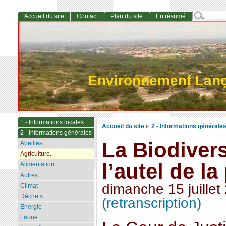
Accueil du site
Contact
Plan du site
En résumé
Environnement Lan
1 - Informations locales
Accueil du site
2 - Informations générale
>
2 - Informations générales
La Biodivers
Abeilles
Agriculture.
l’autel de la
Alimentation
Autres
dimanche 15 juillet
Climat
Déchets
(retranscription)
Energie
Faune