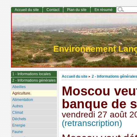
Accueil du site
Contact
Plan du site
En résumé
Environnement Lan
1 - Informations locales
Accueil du site
2 - Informations générale
>
2 - Informations générales
Moscou veut
Abeilles
Agriculture.
banque de 
Alimentation
Autres
vendredi 27 août 2
Climat
Déchets
(retranscription)
Energie
Faune