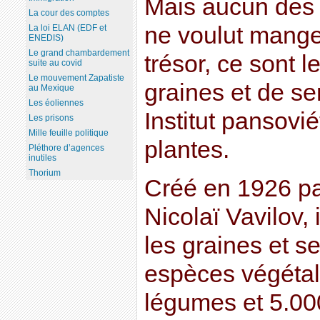
Mais aucun des 
La cour des comptes
ne voulut manger
La loi ELAN (EDF et
ENEDIS)
Le grand chambardement
trésor, ce sont l
suite au covid
Le mouvement Zapatiste
graines et de s
au Mexique
Les éoliennes
Institut pansovi
Les prisons
Mille feuille politique
plantes.
Pléthore d’agences
inutiles
Thorium
Créé en 1926 pa
Nicolaï Vavilov, 
les graines et 
espèces végétal
légumes et 5.00