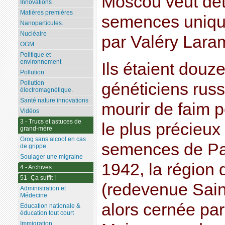
Moscou veut dét
Innovations
Matières premières
semences uniqu
Nanoparticules.
Nucléaire
par Valéry Lar
OGM
Politique et
environnement
Ils étaient douz
Pollution
Pollution
généticiens russ
électromagnétique.
Santé nature innovations
mourir de faim p
Vidéos
3 - Trucs et astuces de
le plus précieux
grand-mère
Grog sans alcool en cas
semences de Pav
de grippe
Soulager une migraine
1942, la région
4 - Archives
51- Ça suffit !
(redevenue Sain
Administration et
Médecine
alors cernée pa
Education nationale &
éducation tout court
Immigration