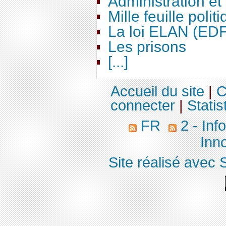
Administration e
Mille feuille polit
La loi ELAN (ED
Les prisons
[...]
Accueil du site
|
C
connecter
|
Statis
FR
2 - Inf
Inno
Site réalisé avec 