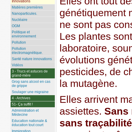
Elles ont tout d
Innovations
Matières premières
génétiquement 
Nanoparticules.
Nucléaire
ne sont pas con
OGM
Politique et
Les plantes son
environnement
Pollution
laboratoire, sou
Pollution
électromagnétique.
évolutions géné
Santé nature innovations
Vidéos
pesticides, de c
3 - Trucs et astuces de
grand-mère
la mutagène.
Grog sans alcool en cas
de grippe
Soulager une migraine
Elles arrivent m
4 - Archives
51- Ça suffit !
assiettes.
Sans 
Administration et
Médecine
sans traçabilité
Education nationale &
éducation tout court
Immigration