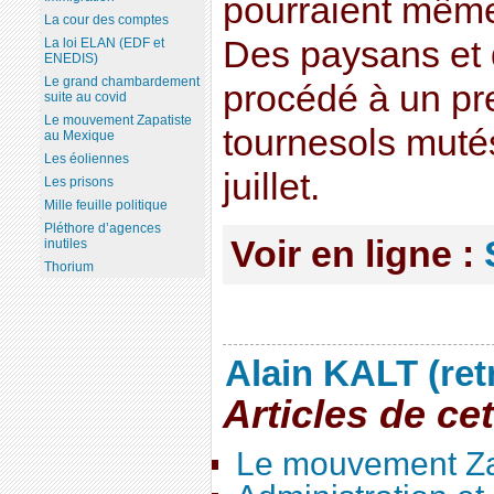
pourraient même 
La cour des comptes
Des paysans et 
La loi ELAN (EDF et
ENEDIS)
Le grand chambardement
procédé à un pr
suite au covid
Le mouvement Zapatiste
tournesols mutés
au Mexique
Les éoliennes
juillet.
Les prisons
Mille feuille politique
Pléthore d’agences
Voir en ligne :
inutiles
Thorium
Alain KALT (ret
Articles de ce
Le mouvement Za