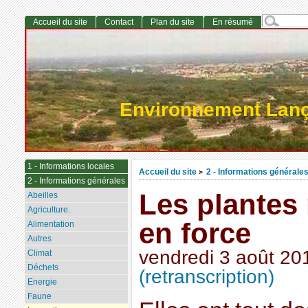
Accueil du site
Contact
Plan du site
En résumé
Environnement Lan
1 - Informations locales
Accueil du site
2 - Informations générale
>
2 - Informations générales
Les plantes
Abeilles
Agriculture.
en force
Alimentation
Autres
vendredi 3 août 20
Climat
Déchets
(retranscription)
Energie
Faune