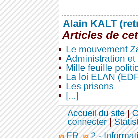
Alain KALT (ret
Articles de ce
Le mouvement Za
Administration e
Mille feuille polit
La loi ELAN (ED
Les prisons
[...]
Accueil du site
|
C
connecter
|
Statis
FR
2 - Informa