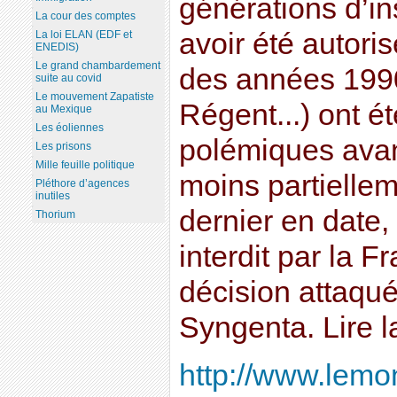
générations d’in
La cour des comptes
avoir été autori
La loi ELAN (EDF et
ENEDIS)
Le grand chambardement
des années 1990
suite au covid
Le mouvement Zapatiste
Régent...) ont é
au Mexique
Les éoliennes
polémiques avant
Les prisons
Mille feuille politique
moins partiellem
Pléthore d’agences
inutiles
dernier en date, 
Thorium
interdit par la F
décision attaqué
Syngenta. Lire la
http://www.lemond