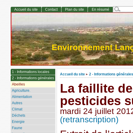
Accueil du site
Contact
Plan du site
En résumé
Environnement Lan
1 - Informations locales
Accueil du site
2 - Informations générale
>
2 - Informations générales
La faillite d
Abeilles
Agriculture.
pesticides s
Alimentation
Autres
mardi 24 juillet 201
Climat
Déchets
(retranscription)
Energie
Faune