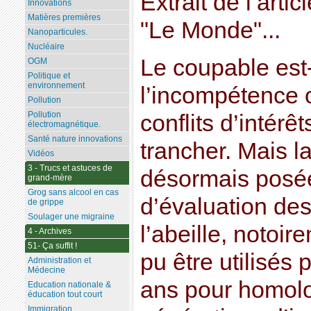
Extrait de l’artic
Innovations
Matières premières
"Le Monde"...
Nanoparticules.
Nucléaire
Le coupable est-i
OGM
Politique et
environnement
l’incompétence 
Pollution
Pollution
conflits d’intérê
électromagnétique.
Santé nature innovations
trancher. Mais l
Vidéos
3 - Trucs et astuces de
désormais posée
grand-mère
Grog sans alcool en cas
d’évaluation des
de grippe
Soulager une migraine
l’abeille, notoir
4 - Archives
51- Ça suffit !
pu être utilisés
Administration et
Médecine
ans pour homolo
Education nationale &
éducation tout court
Immigration