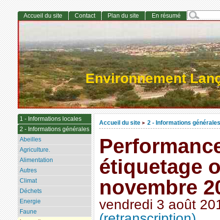
Accueil du site
Contact
Plan du site
En résumé
Environnement Lan
1 - Informations locales
Accueil du site
2 - Informations générale
>
2 - Informations générales
Performance
Abeilles
Agriculture.
étiquetage o
Alimentation
Autres
novembre 2
Climat
Déchets
vendredi 3 août 20
Energie
Faune
(retranscription)