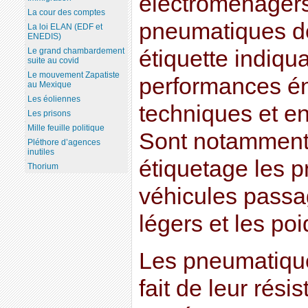
électroménagers,
La cour des comptes
pneumatiques d
La loi ELAN (EDF et
ENEDIS)
Le grand chambardement
étiquette indiqua
suite au covid
Le mouvement Zapatiste
performances én
au Mexique
Les éoliennes
techniques et e
Les prisons
Mille feuille politique
Sont notamment
Pléthore d’agences
inutiles
étiquetage les 
Thorium
véhicules passage
légers et les poi
Les pneumatique
fait de leur rés