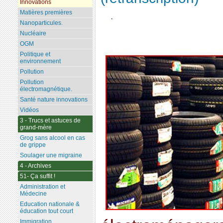
Innovations
Matières premières
Nanoparticules.
Nucléaire
OGM
Politique et
environnement
Pollution
Pollution
électromagnétique.
Santé nature innovations
Vidéos
3 - Trucs et astuces de
grand-mère
Grog sans alcool en cas
de grippe
Soulager une migraine
4 - Archives
51- Ça suffit !
Administration et
Médecine
Education nationale &
éducation tout court
Immigration