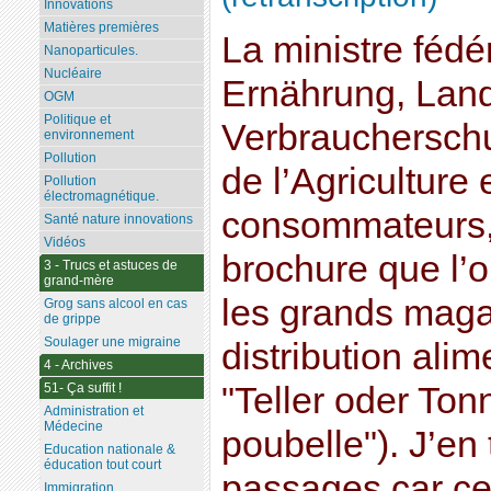
Innovations
Matières premières
La ministre fédé
Nanoparticules.
Nucléaire
Ernährung, Land
OGM
Politique et
Verbraucherschut
environnement
Pollution
de l’Agriculture 
Pollution
électromagnétique.
consommateurs, 
Santé nature innovations
Vidéos
brochure que l’o
3 - Trucs et astuces de
grand-mère
les grands maga
Grog sans alcool en cas
de grippe
Soulager une migraine
distribution alime
4 - Archives
51- Ça suffit !
"Teller oder Ton
Administration et
Médecine
poubelle"). J’en
Education nationale &
éducation tout court
passages car cel
Immigration