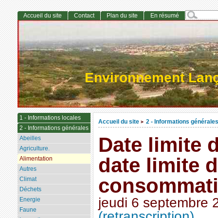
Accueil du site
Contact
Plan du site
En résumé
Environnement Lan
1 - Informations locales
Accueil du site
2 - Informations générale
>
2 - Informations générales
Date limite d
Abeilles
Agriculture.
date limite 
Alimentation
Autres
consommatio
Climat
Déchets
jeudi 6 septembre 
Energie
Faune
(retranscription)