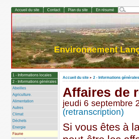
Accueil du site
Contact
Plan du site
En résumé
Environnement Lan
1 - Informations locales
Accueil du site
2 - Informations générale
>
2 - Informations générales
Affaires de 
Abeilles
Agriculture.
jeudi 6 septembre 
Alimentation
Autres
(retranscription)
Climat
Déchets
Si vous êtes à l
Energie
Faune