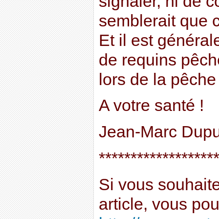
signaler, ni de co
semblerait que ce
Et il est général
de requins pêch
lors de la pêche
A votre santé !
Jean-Marc Dupu
******************
Si vous souhait
article, vous po