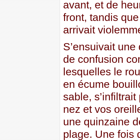
avant, et de heur
front, tandis qu
arrivait violemm
S’ensuivait une
de confusion co
lesquelles le ro
en écume bouil
sable, s’infiltrai
nez et vos oreill
une quinzaine d
plage. Une fois q