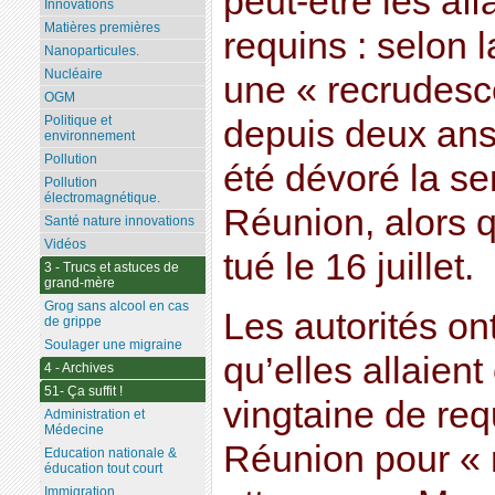
peut-être les aff
Innovations
Matières premières
requins : selon l
Nanoparticules.
Nucléaire
une « recrudesc
OGM
Politique et
depuis deux ans
environnement
Pollution
été dévoré la se
Pollution
électromagnétique.
Réunion, alors q
Santé nature innovations
Vidéos
tué le 16 juillet.
3 - Trucs et astuces de
grand-mère
Grog sans alcool en cas
Les autorités on
de grippe
Soulager une migraine
qu’elles allaient
4 - Archives
51- Ça suffit !
vingtaine de req
Administration et
Médecine
Réunion pour « 
Education nationale &
éducation tout court
Immigration