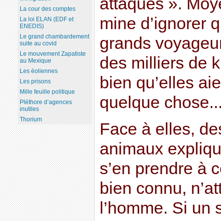
attaques ». Moye
La cour des comptes
mine d’ignorer q
La loi ELAN (EDF et
ENEDIS)
Le grand chambardement
grands voyageu
suite au covid
Le mouvement Zapatiste
des milliers de k
au Mexique
Les éoliennes
bien qu’elles aien
Les prisons
Mille feuille politique
quelque chose..
Pléthore d’agences
inutiles
Thorium
Face à elles, d
animaux explique
s’en prendre à c
bien connu, n’at
l’homme. Si un s