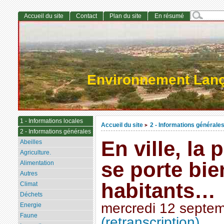
Accueil du site
Contact
Plan du site
En résumé
Environnement Lan
1 - Informations locales
Accueil du site
2 - Informations générale
>
2 - Informations générales
En ville, la 
Abeilles
Agriculture.
se porte bie
Alimentation
Autres
habitants…
Climat
Déchets
mercredi 12 septe
Energie
Faune
(retranscription)