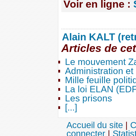
Voir en ligne :
Alain KALT (ret
Articles de ce
Le mouvement Za
Administration e
Mille feuille polit
La loi ELAN (ED
Les prisons
[...]
Accueil du site
|
C
connecter
|
Statis