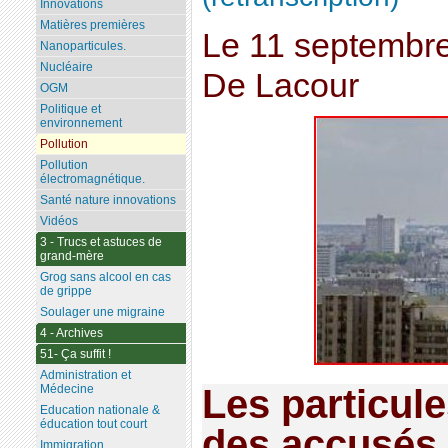
Innovations
Matières premières
Le 11 septembr
Nanoparticules.
Nucléaire
De Lacour
OGM
Politique et
environnement
Pollution
Pollution
électromagnétique.
Santé nature innovations
Vidéos
3 - Trucs et astuces de
grand-mère
Grog sans alcool en cas
de grippe
Soulager une migraine
4 - Archives
51- Ça suffit !
Administration et
Médecine
Les particule
Education nationale &
éducation tout court
des accusés
Immigration