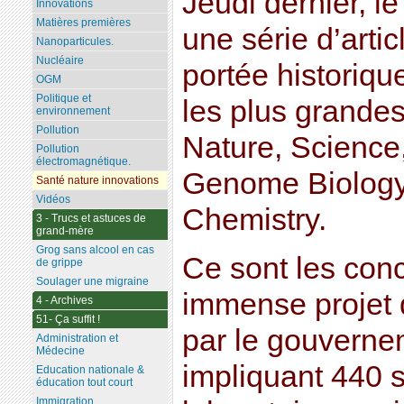
Jeudi dernier, l
Innovations
Matières premières
une série d’artic
Nanoparticules.
Nucléaire
portée historiqu
OGM
Politique et
les plus grandes
environnement
Pollution
Nature, Scienc
Pollution
électromagnétique.
Genome Biology,
Santé nature innovations
Vidéos
Chemistry.
3 - Trucs et astuces de
grand-mère
Grog sans alcool en cas
Ce sont les con
de grippe
Soulager une migraine
immense projet 
4 - Archives
51- Ça suffit !
par le gouverne
Administration et
Médecine
impliquant 440 s
Education nationale &
éducation tout court
Immigration