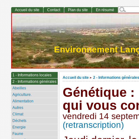
Accueil du site
Contact
Plan du site
En résumé
Environnement Lan
1 - Informations locales
Accueil du site
2 - Informations générale
>
2 - Informations générales
Génétique :
Abeilles
Agriculture.
qui vous co
Alimentation
Autres
vendredi 14 septe
Climat
Déchets
(retranscription)
Energie
Faune