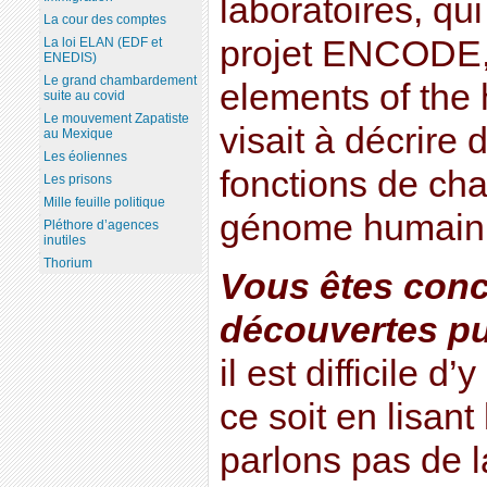
laboratoires, qui
La cour des comptes
projet ENCODE,
La loi ELAN (EDF et
ENEDIS)
Le grand chambardement
elements of the
suite au covid
Le mouvement Zapatiste
visait à décrire
au Mexique
Les éoliennes
fonctions de ch
Les prisons
Mille feuille politique
génome humain
Pléthore d’agences
inutiles
Thorium
Vous êtes conc
découvertes pu
il est difficile 
ce soit en lisant
parlons pas de la