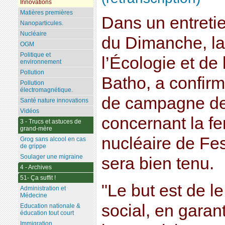
Innovations
Matières premières
Dans un entreti
Nanoparticules.
Nucléaire
du Dimanche, la
OGM
Politique et
l’Écologie et de
environnement
Pollution
Batho, a confir
Pollution
électromagnétique.
de campagne de
Santé nature innovations
Vidéos
concernant la fe
3 - Trucs et astuces de
grand-mère
nucléaire de Fe
Grog sans alcool en cas
de grippe
Soulager une migraine
sera bien tenu.
4 - Archives
51- Ça suffit !
"Le but est de le
Administration et
Médecine
social, en garan
Education nationale &
éducation tout court
Immigration