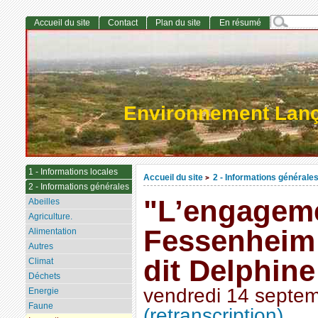
Accueil du site
Contact
Plan du site
En résumé
Environnement Lan
1 - Informations locales
Accueil du site
2 - Informations générale
>
2 - Informations générales
"L’engageme
Abeilles
Agriculture.
Fessenheim 
Alimentation
Autres
dit Delphin
Climat
Déchets
vendredi 14 septe
Energie
Faune
(retranscription)