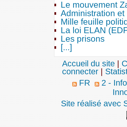
Le mouvement Za
Administration e
Mille feuille polit
La loi ELAN (ED
Les prisons
[...]
Accueil du site
|
C
connecter
|
Statis
FR
2 - Inf
Inno
Site réalisé avec 