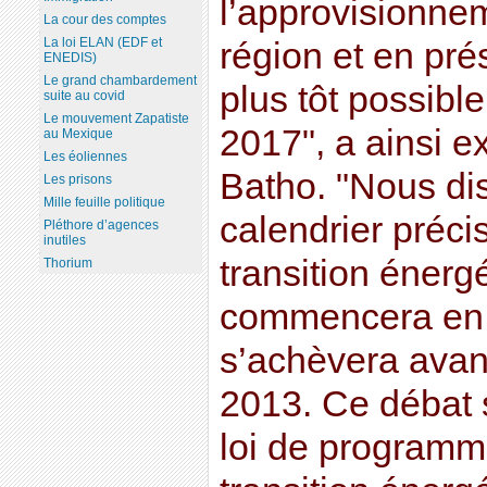
l’approvisionne
La cour des comptes
La loi ELAN (EDF et
région et en pré
ENEDIS)
Le grand chambardement
plus tôt possible
suite au covid
Le mouvement Zapatiste
2017", a ainsi e
au Mexique
Les éoliennes
Batho. "Nous di
Les prisons
Mille feuille politique
calendrier précis
Pléthore d’agences
inutiles
transition énerg
Thorium
commencera en
s’achèvera avan
2013. Ce débat 
loi de programm